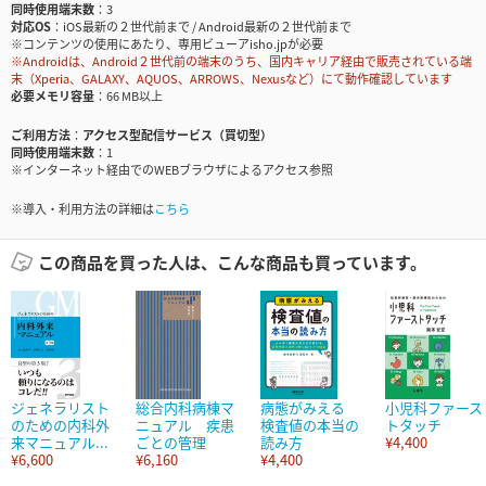
同時使用端末数
3
対応OS
iOS最新の２世代前まで / Android最新の２世代前まで
※コンテンツの使用にあたり、専用ビューアisho.jpが必要
※Androidは、Android２世代前の端末のうち、国内キャリア経由で販売されている端
末（Xperia、GALAXY、AQUOS、ARROWS、Nexusなど）にて動作確認しています
必要メモリ容量
66 MB以上
ご利用方法
アクセス型配信サービス（買切型）
同時使用端末数
1
※インターネット経由でのWEBブラウザによるアクセス参照
※導入・利用方法の詳細は
こちら
この商品を買った人は、こんな商品も買っています。
ジェネラリスト
総合内科病棟マ
病態がみえる
小児科ファース
のための内科外
ニュアル 疾患
検査値の本当の
トタッチ
来マニュアル...
ごとの管理
読み方
¥4,400
¥6,600
¥6,160
¥4,400