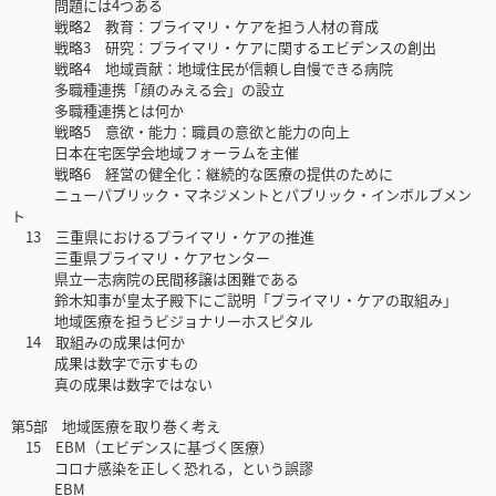
問題には4つある
戦略2 教育：プライマリ・ケアを担う人材の育成
戦略3 研究：プライマリ・ケアに関するエビデンスの創出
戦略4 地域貢献：地域住民が信頼し自慢できる病院
多職種連携「顔のみえる会」の設立
多職種連携とは何か
戦略5 意欲・能力：職員の意欲と能力の向上
日本在宅医学会地域フォーラムを主催
戦略6 経営の健全化：継続的な医療の提供のために
ニューパブリック・マネジメントとパブリック・インボルブメン
ト
13 三重県におけるプライマリ・ケアの推進
三重県プライマリ・ケアセンター
県立一志病院の民間移譲は困難である
鈴木知事が皇太子殿下にご説明「プライマリ・ケアの取組み」
地域医療を担うビジョナリーホスピタル
14 取組みの成果は何か
成果は数字で示すもの
真の成果は数字ではない
第5部 地域医療を取り巻く考え
15 EBM（エビデンスに基づく医療）
コロナ感染を正しく恐れる，という誤謬
EBM