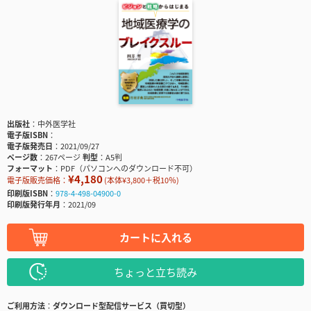
出版社
中外医学社
電子版ISBN
電子版発売日
2021/09/27
ページ数
267ページ
判型
A5判
フォーマット
PDF（パソコンへのダウンロード不可）
¥4,180
電子版販売価格：
(本体¥3,800＋税10％)
印刷版ISBN
978-4-498-04900-0
印刷版発行年月
2021/09
カートに入れる
ちょっと立ち読み
ご利用方法
ダウンロード型配信サービス（買切型）