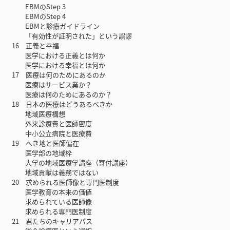
EBMのStep 3
EBMのStep 4
EBMと診療ガイドライン
「有効性が証明された」という誤謬
16 正義と幸福
医学における正義とは何か
医学における幸福とは何か
17 医療は何のためにあるのか
医療はサービス業か？
医療は何のためにあるのか？
18 日本の医療はどうあるべきか
地域医療構想
外来診療費と医師密度
中小公立病院と医療費
19 へき地と医師偏在
医学部の地域枠
大学の地域医療学講座（寄付講座）
地域貢献は義務ではない
20 求められる医師像と専門医制度
医学教育の本来の価値
求められている医師像
求められる専門医制度
21 君たちのキャリアパス