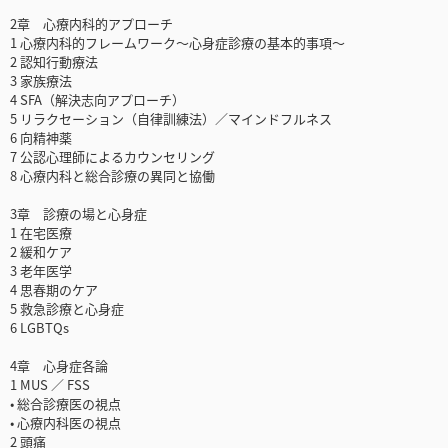
2章 心療内科的アプローチ
1 心療内科的フレームワーク～心身症診療の基本的事項～
2 認知行動療法
3 家族療法
4 SFA（解決志向アプローチ）
5 リラクセーション（自律訓練法）／マインドフルネス
6 向精神薬
7 公認心理師によるカウンセリング
8 心療内科と総合診療の異同と協働
3章 診療の場と心身症
1 在宅医療
2 緩和ケア
3 老年医学
4 思春期のケア
5 救急診療と心身症
6 LGBTQs
4章 心身症各論
1 MUS ／ FSS
• 総合診療医の視点
• 心療内科医の視点
2 頭痛