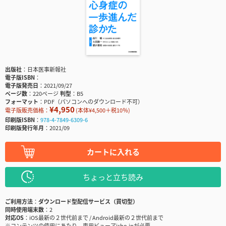
出版社
日本医事新報社
電子版ISBN
電子版発売日
2021/09/27
ページ数
220ページ
判型
B5
フォーマット
PDF（パソコンへのダウンロード不可）
¥4,950
電子版販売価格：
(本体¥4,500＋税10％)
印刷版ISBN
978-4-7849-6309-6
印刷版発行年月
2021/09
カートに入れる
ちょっと立ち読み
ご利用方法
ダウンロード型配信サービス（買切型）
同時使用端末数
2
対応OS
iOS最新の２世代前まで / Android最新の２世代前まで
※コンテンツの使用にあたり、専用ビューアisho.jpが必要