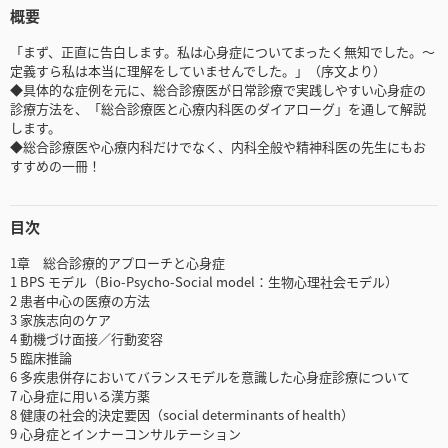
概要
「まず、正直に告白します。私は心身症についてまったく無知でした。～
定義すら私は本当に理解をしていませんでした。」（序文より）
◆具体的な症例を元に、総合診療医が日常診療で実践しやすい心身症の
診療方法を、「総合診療医と心療内科医のダイアローグ」を通して解説
します。
◆総合診療医や心療内科だけでなく、内科全般や精神科医の先生にもお
すすめの一冊！
目次
1章 総合診療的アプローチと心身症
1 BPS モデル（Bio-Psycho-Social model：生物心理社会モデル）
2 患者中心の医療の方法
3 家族志向のケア
4 動機づけ面接／行動変容
5 臨床推論
6 多疾患併存においてバランスモデルを意識した心身症診療について
7 心身症に用いる漢方薬
8 健康の社会的決定要因（social determinants of health）
9 心身症とインナーコンサルテーション