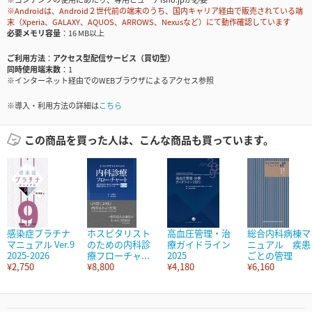
※Androidは、Android２世代前の端末のうち、国内キャリア経由で販売されている端
末（Xperia、GALAXY、AQUOS、ARROWS、Nexusなど）にて動作確認しています
必要メモリ容量
16 MB以上
ご利用方法
アクセス型配信サービス（買切型）
同時使用端末数
1
※インターネット経由でのWEBブラウザによるアクセス参照
※導入・利用方法の詳細は
こちら
この商品を買った人は、こんな商品も買っています。
感染症プラチナ
ホスピタリスト
高血圧管理・治
総合内科病棟マ
マニュアル Ver.9
のための内科診
療ガイドライン
ニュアル 疾患
2025-2026
療フローチャ...
2025
ごとの管理
¥2,750
¥8,800
¥4,180
¥6,160