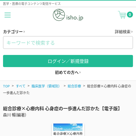
医学・医療の電子コンテンツ配信サービス
0
カテゴリー
詳細検索
ログイン／新規登録
初めての方へ
TOP
すべて
臨床医学（領域別）
総合診療
総合診療×心療内科 心身症の
一歩進んだ診かた
総合診療×心療内科 心身症の一歩進んだ診かた【電子版】
森川 暢(編著)