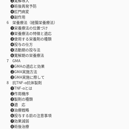
❷寛解導入
❸術後再発予防
❹肛門病変
❺副作用
6 栄養療法（経腸栄養療法）
❶栄養療法の位置づけ
❷栄養療法の特徴と適応
❸使用する栄養剤の種類
❹投与の仕方
❺活動期の投与法
❻寛解期の栄養療法
7 GMA
❶GMAの適応と効果
❷GMA実施方法
❸GMA実施に際して
8 抗TNF-α抗体製剤
❶TNF-αとは
❷作用機序
❸製剤の種類
❹適 応
❺治療戦略
❻投与する前の注意事項
❼効果減弱
❽術後治療