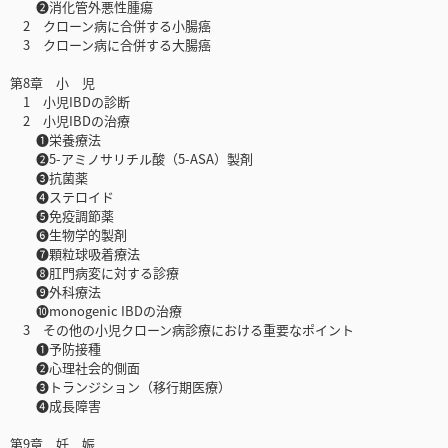
❷消化管外悪性腫瘍
2 クローン病に合併する小腸癌
3 クローン病に合併する大腸癌
第8章 小 児
1 小児IBDの診断
2 小児IBDの治療
❶栄養療法
❷5-アミノサリチル酸（5-ASA）製剤
❸抗菌薬
❹ステロイド
❺免疫調節薬
❻生物学的製剤
❼顆粒球吸着療法
❽肛門病変に対する診療
❾外科療法
➓monogenic IBDの治療
3 その他の小児クローン病診療における重要なポイント
❶予防接種
❷心理社会的側面
❸トランジション（移行期医療）
❹成長障害
第9章 妊 娠