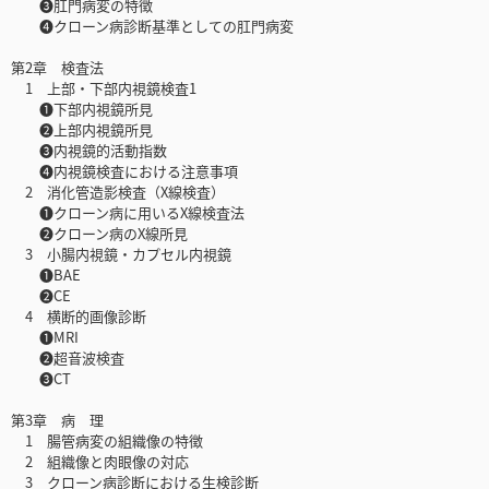
❸肛門病変の特徴
❹クローン病診断基準としての肛門病変
第2章 検査法
1 上部・下部内視鏡検査1
❶下部内視鏡所見
❷上部内視鏡所見
❸内視鏡的活動指数
❹内視鏡検査における注意事項
2 消化管造影検査（X線検査）
❶クローン病に用いるX線検査法
❷クローン病のX線所見
3 小腸内視鏡・カプセル内視鏡
❶BAE
❷CE
4 横断的画像診断
❶MRI
❷超音波検査
❸CT
第3章 病 理
1 腸管病変の組織像の特徴
2 組織像と肉眼像の対応
3 クローン病診断における生検診断