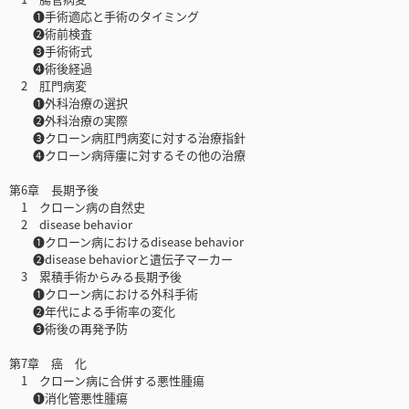
❶手術適応と手術のタイミング
❷術前検査
❸手術術式
❹術後経過
2 肛門病変
❶外科治療の選択
❷外科治療の実際
❸クローン病肛門病変に対する治療指針
❹クローン病痔瘻に対するその他の治療
第6章 長期予後
1 クローン病の自然史
2 disease behavior
❶クローン病におけるdisease behavior
❷disease behaviorと遺伝子マーカー
3 累積手術からみる長期予後
❶クローン病における外科手術
❷年代による手術率の変化
❸術後の再発予防
第7章 癌 化
1 クローン病に合併する悪性腫瘍
❶消化管悪性腫瘍