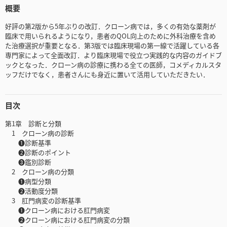
概要
好評の第2版から5年ぶりの改訂．クローン病では，多くの有効な薬剤が
臨床で用いられるようになり，患者のQOL向上のために外科治療を含め
た治療選択が重要となる．第3版では臨床現場の第一線で活躍している各
専門家によって全面改訂．より臨床現場で役立つ実践的な内容のガイドブ
ックとなった．クローン病の診療に携わる全ての医師，コメディカルスタ
ッフだけでなく，患者さんにも身近に置いて活用していただきたい．
目次
第1章 診断と分類
1 クローン病の診断
❶診断基準
❷診断のポイント
❸鑑別診断
2 クローン病の分類
❶病型分類
❷活動度分類
3 肛門病変の診断基準
❶クローン病における肛門病変
❷クローン病における肛門病変の分類