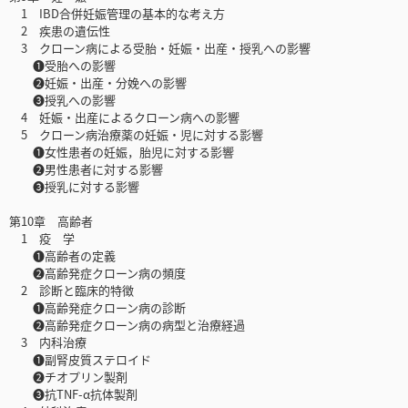
1 IBD合併妊娠管理の基本的な考え方
2 疾患の遺伝性
3 クローン病による受胎・妊娠・出産・授乳への影響
❶受胎への影響
❷妊娠・出産・分娩への影響
❸授乳への影響
4 妊娠・出産によるクローン病への影響
5 クローン病治療薬の妊娠・児に対する影響
❶女性患者の妊娠，胎児に対する影響
❷男性患者に対する影響
❸授乳に対する影響
第10章 高齢者
1 疫 学
❶高齢者の定義
❷高齢発症クローン病の頻度
2 診断と臨床的特徴
❶高齢発症クローン病の診断
❷高齢発症クローン病の病型と治療経過
3 内科治療
❶副腎皮質ステロイド
❷チオプリン製剤
❸抗TNF-α抗体製剤