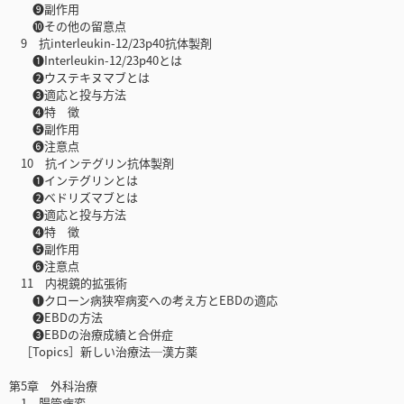
❾副作用
➓その他の留意点
9 抗interleukin-12/23p40抗体製剤
❶Interleukin-12/23p40とは
❷ウステキヌマブとは
❸適応と投与方法
❹特 徴
❺副作用
❻注意点
10 抗インテグリン抗体製剤
❶インテグリンとは
❷ベドリズマブとは
❸適応と投与方法
❹特 徴
❺副作用
❻注意点
11 内視鏡的拡張術
❶クローン病狭窄病変への考え方とEBDの適応
❷EBDの方法
❸EBDの治療成績と合併症
［Topics］新しい治療法─漢方薬
第5章 外科治療
1 腸管病変