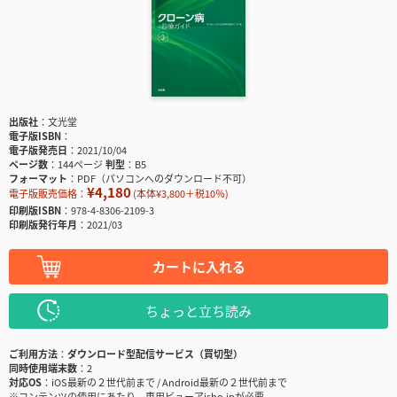
出版社
文光堂
電子版ISBN
電子版発売日
2021/10/04
ページ数
144ページ
判型
B5
フォーマット
PDF（パソコンへのダウンロード不可）
¥4,180
電子版販売価格：
(本体¥3,800＋税10％)
印刷版ISBN
978-4-8306-2109-3
印刷版発行年月
2021/03
カートに入れる
ちょっと立ち読み
ご利用方法
ダウンロード型配信サービス（買切型）
同時使用端末数
2
対応OS
iOS最新の２世代前まで / Android最新の２世代前まで
※コンテンツの使用にあたり、専用ビューアisho.jpが必要