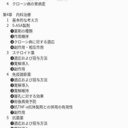
4 クローン病の胃病変
第4章 内科治療
1 基本的な考え方
2 5-ASA製剤
❶薬剤の種類
❷作用機序
❸クローン病に対する適応
❹副作用・相互作用
3 ステロイド薬
❶適応および投与方法
❷寛解導入
❸副作用
4 免疫調節薬
❶適応および投与方法
❷寛解導入
❸寛解維持
❹瘻孔に対する効果
❺術後再発予防
❻抗TNF-α抗体製剤との併用の有用性
❼副作用
5 抗菌薬
❶適応および投与方法