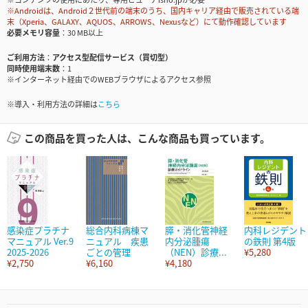
※Androidは、Android２世代前の端末のうち、国内キャリア経由で販売されている端
末（Xperia、GALAXY、AQUOS、ARROWS、Nexusなど）にて動作確認しています
必要メモリ容量
30 MB以上
ご利用方法
アクセス型配信サービス（買切型）
同時使用端末数
1
※インターネット経由でのWEBブラウザによるアクセス参照
※導入・利用方法の詳細は
こちら
この商品を買った人は、こんな商品も買っています。
感染症プラチナ
総合内科病棟マ
膵・消化管神経
内科レジデント
マニュアル Ver.9
ニュアル 疾患
内分泌腫瘍
の鉄則 第4版
2025-2026
ごとの管理
（NEN）診療...
¥5,280
¥2,750
¥6,160
¥4,180