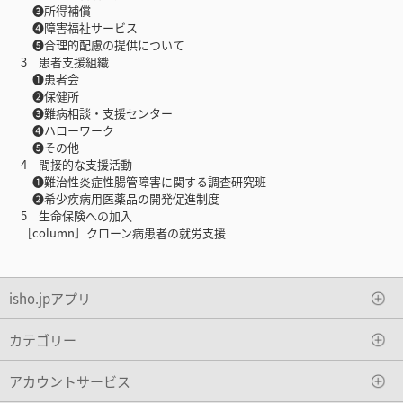
❸所得補償
❹障害福祉サービス
❺合理的配慮の提供について
3 患者支援組織
❶患者会
❷保健所
❸難病相談・支援センター
❹ハローワーク
❺その他
4 間接的な支援活動
❶難治性炎症性腸管障害に関する調査研究班
❷希少疾病用医薬品の開発促進制度
5 生命保険への加入
［column］クローン病患者の就労支援
isho.jpアプリ
カテゴリー
アカウントサービス