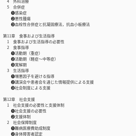
4 外科治療
5 合併症
❶感染症
❷悪性腫瘍
❸血栓性合併症と抗凝固療法，抗血小板療法
第11章 食事および生活指導
1 食事および生活指導の必要性
2 食事指導
❶活動期（重症）
❷活動期（軽症～中等症）
❸寛解期
3 生活指導
❶増悪因子を避ける指導
❷講演会や患者会を通じた情報提供による支援
❸社会制度による支援
第12章 社会支援
1 社会支援の必要性と支援体制
❶社会支援の必要性
❷支援体制
2 社会保障制度
❶難病医療費助成制度
❷身体障害者認定