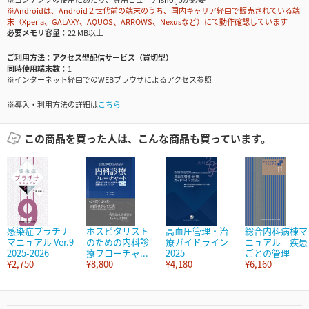
※Androidは、Android２世代前の端末のうち、国内キャリア経由で販売されている端
末（Xperia、GALAXY、AQUOS、ARROWS、Nexusなど）にて動作確認しています
必要メモリ容量
22 MB以上
ご利用方法
アクセス型配信サービス（買切型）
同時使用端末数
1
※インターネット経由でのWEBブラウザによるアクセス参照
※導入・利用方法の詳細は
こちら
この商品を買った人は、こんな商品も買っています。
感染症プラチナ
ホスピタリスト
高血圧管理・治
総合内科病棟マ
マニュアル Ver.9
のための内科診
療ガイドライン
ニュアル 疾患
2025-2026
療フローチャ...
2025
ごとの管理
¥2,750
¥8,800
¥4,180
¥6,160