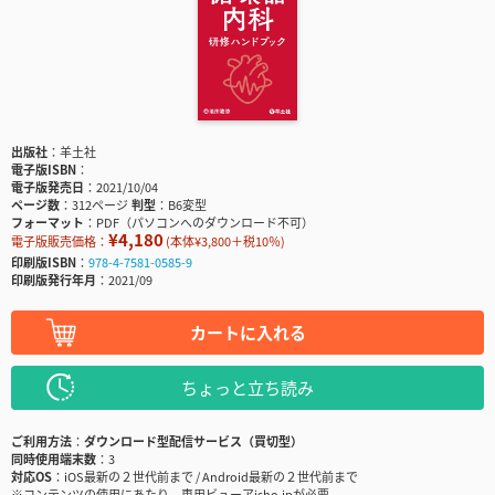
出版社
羊土社
電子版ISBN
電子版発売日
2021/10/04
ページ数
312ページ
判型
B6変型
フォーマット
PDF（パソコンへのダウンロード不可）
¥4,180
電子版販売価格：
(本体¥3,800＋税10％)
印刷版ISBN
978-4-7581-0585-9
印刷版発行年月
2021/09
カートに入れる
ちょっと立ち読み
ご利用方法
ダウンロード型配信サービス（買切型）
同時使用端末数
3
対応OS
iOS最新の２世代前まで / Android最新の２世代前まで
※コンテンツの使用にあたり、専用ビューアisho.jpが必要