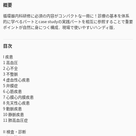
概要
循環器内科研修に必須の内容がコンパクトな一冊に！診療の基本を体系
的に学べるパートとcase studyの実践パートを相互に参照することで重要
ポイントが自然に身につく構成．現場で使いやすいハンディ版．
目次
I 疾患
1 高血圧
2 心不全
3 不整脈
4 虚血性心疾患
5 弁膜症
6 心筋疾患
7 心膜心内膜疾患
8 先天性心疾患
9 動脈疾患
10 静脈疾患
11 肺高血圧症
II 検査・診断