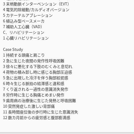
3 末梢動脈インターベンション（EVT）
4 電気的除細動/カルディオバージョン
5 カテーテルアブレーション
6 植込み型ペースメーカ
7 補助人工心臓（VAD）
C．リハビリテーション
1 心臓リハビリテーション
Case Study
1 持続する頭痛と肩こり
2 急に生じた夜間の発作性呼吸困難
3 徐々に悪化する下肢のむくみと息切れ
4 荷物の積み卸し時に感じる胸部圧迫感
5 急に出現した冷汗を伴う胸部絞扼感
6 時々生じる脈拍の結滞感と違和感
7 くり返される一過性の意識消失発作
8 労作時に生じる胸痛とめまい発作
9 歯周病の治療後に生じた発熱と呼吸困難
10 突然発症した激しい背部痛
11 長時間座位後の歩行時に生じた意識消失
12 数カ月前からの疲労感と腹部膨満感