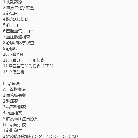
1 初期診療
2 血液生化学検査
3 心電図
4 胸部X線検査
5 心エコー
6 四肢血管エコー
7 血圧脈波検査
8 心臓核医学検査
9 心臓CT
10 心臓MRI
11 心臓カテーテル検査
12 電気生理学的検査（EPS）
13 心筋生検
III 治療法
A．薬物療法
1 血管拡張薬
2 利尿薬
3 抗不整脈薬
4 抗血栓薬
5 肺高血圧症治療薬
B．治療手技
1 心肺蘇生
2 経皮的冠動脈インターベンション（PCI）