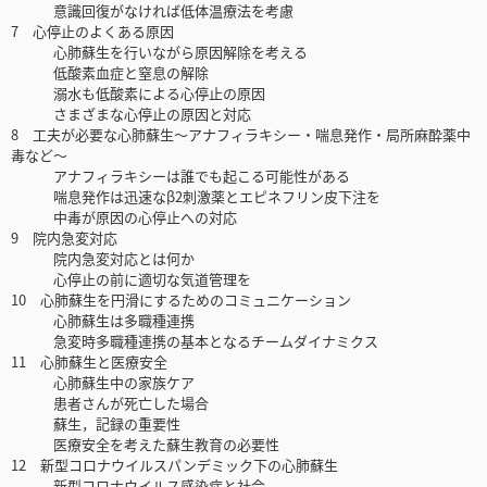
意識回復がなければ低体温療法を考慮
7 心停止のよくある原因
心肺蘇生を行いながら原因解除を考える
低酸素血症と窒息の解除
溺水も低酸素による心停止の原因
さまざまな心停止の原因と対応
8 工夫が必要な心肺蘇生～アナフィラキシー・喘息発作・局所麻酔薬中
毒など～
アナフィラキシーは誰でも起こる可能性がある
喘息発作は迅速なβ2刺激薬とエピネフリン皮下注を
中毒が原因の心停止への対応
9 院内急変対応
院内急変対応とは何か
心停止の前に適切な気道管理を
10 心肺蘇生を円滑にするためのコミュニケーション
心肺蘇生は多職種連携
急変時多職種連携の基本となるチームダイナミクス
11 心肺蘇生と医療安全
心肺蘇生中の家族ケア
患者さんが死亡した場合
蘇生，記録の重要性
医療安全を考えた蘇生教育の必要性
12 新型コロナウイルスパンデミック下の心肺蘇生
新型コロナウイルス感染症と社会