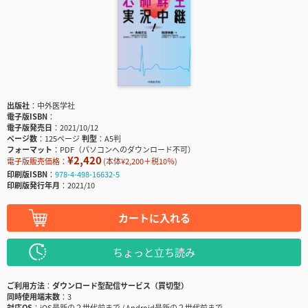
出版社
中外医学社
電子版ISBN
電子版発売日
2021/10/12
ページ数
125ページ
判型
A5判
フォーマット
PDF（パソコンへのダウンロード不可）
¥2,420
電子版販売価格：
(本体¥2,200＋税10％)
印刷版ISBN
978-4-498-16632-5
印刷版発行年月
2021/10
カートに入れる
ちょっと立ち読み
ご利用方法
ダウンロード型配信サービス（買切型）
同時使用端末数
3
対応OS
iOS最新の２世代前まで / Android最新の２世代前まで