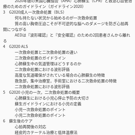
2020年版の米国心臓協会（AHA）心肺蘇生（CPR）と救急心血管治
療のためのガイドライン（ガイドライン2020）
3 G2020成人一次救命処置（BLS）
何も持たない状況から始めるのが一次救命処置
質の高い胸骨圧迫こそが不可逆的な脳へのダメージを防ぎ心拍再
開につながる
AEDは『波形確認』と『安全確認』のための2回患者さんから離れ
る
4 G2020 ALS
一次救命処置と二次救命処置の違い
二次救命処置のガイドライン
心肺蘇生中の気道管理はどうするのか
二次救命処置における波形評価
高度な気道確保がされている場合の心肺蘇生の特徴
救急部，集中治療室，手術室における二次救命処置の特徴
二次救命処置における波形評価
5 G2020 小児の一次，二次救命処置の概要
心肺蘇生における小児心停止予防の大切さ
蘇生ガイドラインにおける小児の定義
小児一次救命処置のポイント
小児二次救命処置のポイント
6 蘇生後のケア
心拍再開後の対応
経皮的カテーテル治療と低体温療法