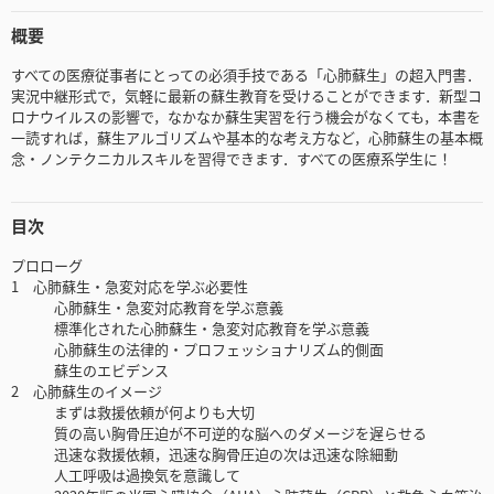
概要
すべての医療従事者にとっての必須手技である「心肺蘇生」の超入門書．
実況中継形式で，気軽に最新の蘇生教育を受けることができます．新型コ
ロナウイルスの影響で，なかなか蘇生実習を行う機会がなくても，本書を
一読すれば，蘇生アルゴリズムや基本的な考え方など，心肺蘇生の基本概
念・ノンテクニカルスキルを習得できます．すべての医療系学生に！
目次
プロローグ
1 心肺蘇生・急変対応を学ぶ必要性
心肺蘇生・急変対応教育を学ぶ意義
標準化された心肺蘇生・急変対応教育を学ぶ意義
心肺蘇生の法律的・プロフェッショナリズム的側面
蘇生のエビデンス
2 心肺蘇生のイメージ
まずは救援依頼が何よりも大切
質の高い胸骨圧迫が不可逆的な脳へのダメージを遅らせる
迅速な救援依頼，迅速な胸骨圧迫の次は迅速な除細動
人工呼吸は過換気を意識して