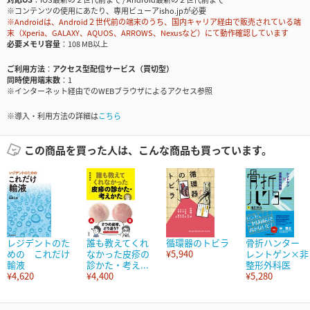
※コンテンツの使用にあたり、専用ビューアisho.jpが必要
※Androidは、Android２世代前の端末のうち、国内キャリア経由で販売されている端
末（Xperia、GALAXY、AQUOS、ARROWS、Nexusなど）にて動作確認しています
必要メモリ容量
108 MB以上
ご利用方法
アクセス型配信サービス（買切型）
同時使用端末数
1
※インターネット経由でのWEBブラウザによるアクセス参照
※導入・利用方法の詳細は
こちら
この商品を買った人は、こんな商品も買っています。
レジデントのた
誰も教えてくれ
循環器のトビラ
骨折ハンター
めの これだけ
なかった皮疹の
¥5,940
レントゲン×非
輸液
診かた・考え...
整形外科医
¥4,620
¥4,400
¥5,280