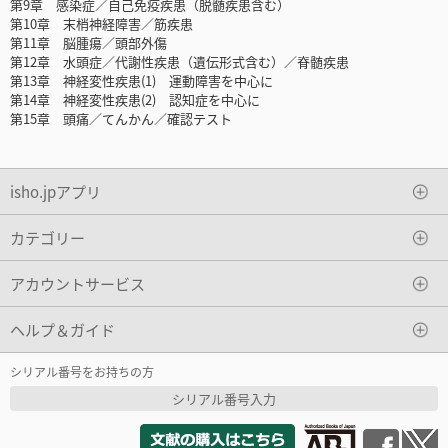
第9章 感染症／自己免疫疾患（脱髄疾患含む）
第10章 末梢神経障害／筋疾患
第11章 脳腫瘍／頭部外傷
第12章 水頭症／代謝性疾患（遺伝形式含む）／脊髄疾患
第13章 神経変性疾患(1) 運動障害を中心に
第14章 神経変性疾患(2) 認知症を中心に
第15章 頭痛／てんかん／確認テスト
isho.jpアプリ
カテゴリー
アカウントサービス
ヘルプ＆ガイド
シリアル番号をお持ちの方
シリアル番号入力