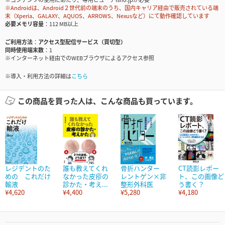
※Androidは、Android２世代前の端末のうち、国内キャリア経由で販売されている端
末（Xperia、GALAXY、AQUOS、ARROWS、Nexusなど）にて動作確認しています
必要メモリ容量
112 MB以上
ご利用方法
アクセス型配信サービス（買切型）
同時使用端末数
1
※インターネット経由でのWEBブラウザによるアクセス参照
※導入・利用方法の詳細は
こちら
この商品を買った人は、こんな商品も買っています。
レジデントのた
誰も教えてくれ
骨折ハンター
CT読影レポー
めの これだけ
なかった皮疹の
レントゲン×非
ト、この画像ど
輸液
診かた・考え...
整形外科医
う書く？
¥4,620
¥4,400
¥5,280
¥4,180