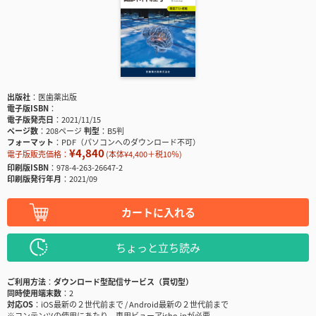
出版社
医歯薬出版
電子版ISBN
電子版発売日
2021/11/15
ページ数
208ページ
判型
B5判
フォーマット
PDF（パソコンへのダウンロード不可）
¥4,840
電子版販売価格：
(本体¥4,400＋税10％)
印刷版ISBN
978-4-263-26647-2
印刷版発行年月
2021/09
カートに入れる
ちょっと立ち読み
ご利用方法
ダウンロード型配信サービス（買切型）
同時使用端末数
2
対応OS
iOS最新の２世代前まで / Android最新の２世代前まで
※コンテンツの使用にあたり、専用ビューアisho.jpが必要