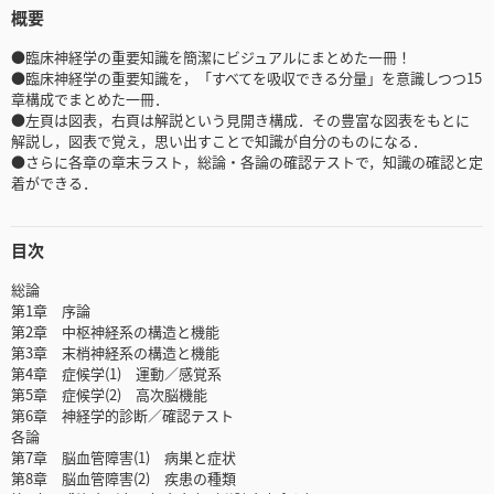
概要
●臨床神経学の重要知識を簡潔にビジュアルにまとめた一冊！
●臨床神経学の重要知識を，「すべてを吸収できる分量」を意識しつつ15
章構成でまとめた一冊．
●左頁は図表，右頁は解説という見開き構成．その豊富な図表をもとに
解説し，図表で覚え，思い出すことで知識が自分のものになる．
●さらに各章の章末ラスト，総論・各論の確認テストで，知識の確認と定
着ができる．
目次
総論
第1章 序論
第2章 中枢神経系の構造と機能
第3章 末梢神経系の構造と機能
第4章 症候学(1) 運動／感覚系
第5章 症候学(2) 高次脳機能
第6章 神経学的診断／確認テスト
各論
第7章 脳血管障害(1) 病巣と症状
第8章 脳血管障害(2) 疾患の種類