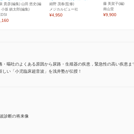
藤 美賀子(編)
泉 貴彦(編集) 山田 悠史(編
細野 茂春(監修)
南山堂
) 小坂 鎮太郎(編集)
メジカルビュー社
¥9,900
EDSI
¥4,950
,160
痛・嘔吐のよくある原因から尿路・生殖器の疾患，緊急性の高い疾患ま
新しい「小児臨床超音波」を浅井塾が伝授！
音波診断の将来像