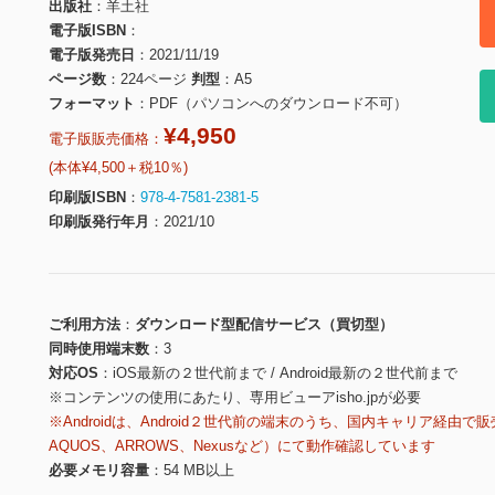
出版社
羊土社
電子版ISBN
電子版発売日
2021/11/19
ページ数
224ページ
判型
A5
フォーマット
PDF（パソコンへのダウンロード不可）
¥4,950
電子版販売価格：
(本体¥4,500＋税10％)
印刷版ISBN
978-4-7581-2381-5
印刷版発行年月
2021/10
ご利用方法
ダウンロード型配信サービス（買切型）
同時使用端末数
3
対応OS
iOS最新の２世代前まで / Android最新の２世代前まで
※コンテンツの使用にあたり、専用ビューアisho.jpが必要
※Androidは、Android２世代前の端末のうち、国内キャリア経由で販
AQUOS、ARROWS、Nexusなど）にて動作確認しています
必要メモリ容量
54 MB以上