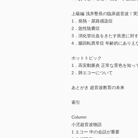
上級編 浅井塾長の臨床超音波！実
1．発熱・尿路感染症
2．急性陰嚢症
3．消化管出血をきたす疾患に対
4．腸回転異常症 年齢的にありえ
ホットトピック
1．高安動脈炎 正常な景色を知っ
2．肺エコーについて
あとがき 超音波教育の未来
索引
Column
小児超音波物語
1 エコー 中の会話が重要