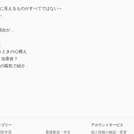
～目に見えるものがすべてではない～
い
場合が…
く
うときの心構え
 虫垂炎？
らの嘔気で紹介．
テゴリー
アカウントサービス
礎医学系
看護教員・学生
個人情報の確認・変更