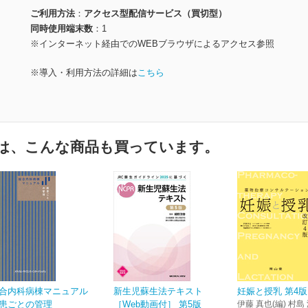
ご利用方法
アクセス型配信サービス（買切型）
同時使用端末数
1
※インターネット経由でのWEBブラウザによるアクセス参照
※導入・利用方法の詳細は
こちら
は、こんな商品も買っています。
合内科病棟マニュアル
新生児蘇生法テキスト
妊娠と授乳 第4版
患ごとの管理
［Web動画付］ 第5版
伊藤 真也(編) 村島 