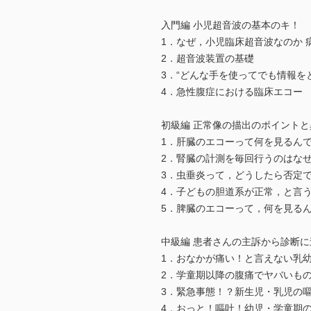
入門編 小児超音波の基本のキ！
1．なぜ，小児臨床超音波なのか
2．超音波装置の基礎
3．“どんな手を使ってでも情報を
4．急性腹症における臨床エコー
初級編 正常像の描出のポイント
1．肝臓のエコーって何を見るんで
2．腎臓の計測を毎回行うのはな
3．虫垂炎って，どうしたら否定
4．子どもの胆道系が正常，と言
5．脾臓のエコーって，何を見る
中級編 患者さんの主訴から診断
1．おなかが痛い！と言えない乳
2．学童期以降の腹痛でヤバいも
3．緊急事態！？新生児・乳児の
4．おっと！嘔吐！幼児・学童期