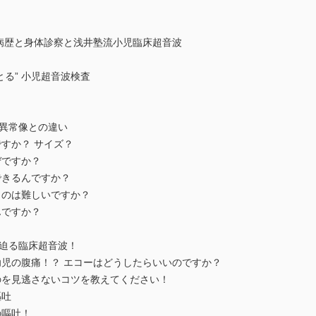
 病歴と身体診察と浅井塾流小児臨床超音波
とる” 小児超音波検査
と異常像との違い
すか？ サイズ？
ぜですか？
できるんですか？
うのは難しいですか？
んですか？
に迫る臨床超音波！
幼児の腹痛！？ エコーはどうしたらいいのですか？
のを見逃さないコツを教えてください！
嘔吐
の嘔吐！