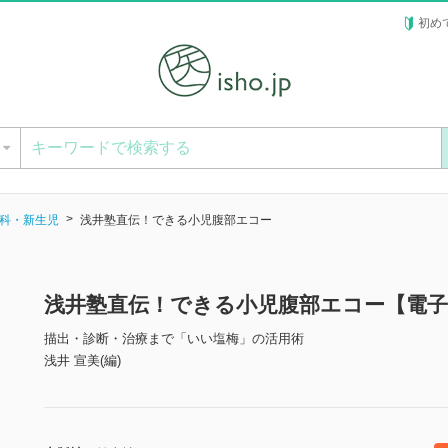
初め
ー
科・新生児
浅井塾直伝！できる小児腹部エコー
浅井塾直伝！できる小児腹部エコー【電子
描出・診断・治療まで「いい塩梅」の活用術
浅井 宣美(編)