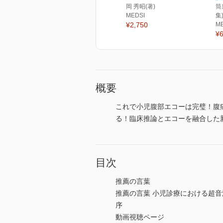
岡 秀昭(著)
筒
MEDSI
集
¥2,750
M
¥6
概要
これで小児腹部エコーは完璧！腹
る！臨床推論とエコーを融合した
目次
推薦の言葉
推薦の言葉 小児診療における超
序
動画視聴ページ