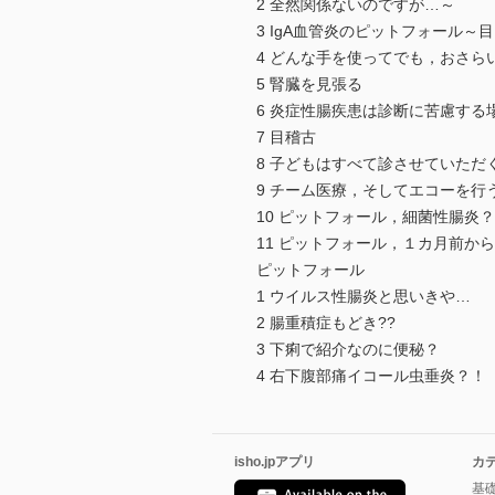
2 全然関係ないのですが…～
3 IgA血管炎のピットフォール
4 どんな手を使ってでも，おさら
5 腎臓を見張る
6 炎症性腸疾患は診断に苦慮する
7 目稽古
8 子どもはすべて診させていただ
9 チーム医療，そしてエコーを行
10 ピットフォール，細菌性腸炎？
11 ピットフォール，１カ月前か
ピットフォール
1 ウイルス性腸炎と思いきや…
2 腸重積症もどき??
3 下痢で紹介なのに便秘？
4 右下腹部痛イコール虫垂炎？！
isho.jpアプリ
カ
基