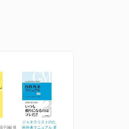
ジェネラリストのための内
温子(編) 後
科外来マニュアル 第3版