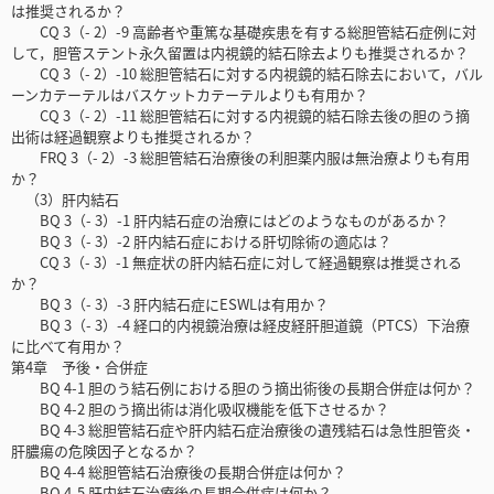
は推奨されるか？
CQ 3（- 2）-9 高齢者や重篤な基礎疾患を有する総胆管結石症例に対
して，胆管ステント永久留置は内視鏡的結石除去よりも推奨されるか？
CQ 3（- 2）-10 総胆管結石に対する内視鏡的結石除去において，バル
ーンカテーテルはバスケットカテーテルよりも有用か？
CQ 3（- 2）-11 総胆管結石に対する内視鏡的結石除去後の胆のう摘
出術は経過観察よりも推奨されるか？
FRQ 3（- 2）-3 総胆管結石治療後の利胆薬内服は無治療よりも有用
か？
（3）肝内結石
BQ 3（- 3）-1 肝内結石症の治療にはどのようなものがあるか？
BQ 3（- 3）-2 肝内結石症における肝切除術の適応は？
CQ 3（- 3）-1 無症状の肝内結石症に対して経過観察は推奨される
か？
BQ 3（- 3）-3 肝内結石症にESWLは有用か？
BQ 3（- 3）-4 経口的内視鏡治療は経皮経肝胆道鏡（PTCS）下治療
に比べて有用か？
第4章 予後・合併症
BQ 4-1 胆のう結石例における胆のう摘出術後の長期合併症は何か？
BQ 4-2 胆のう摘出術は消化吸収機能を低下させるか？
BQ 4-3 総胆管結石症や肝内結石症治療後の遺残結石は急性胆管炎・
肝膿瘍の危険因子となるか？
BQ 4-4 総胆管結石治療後の長期合併症は何か？
BQ 4-5 肝内結石治療後の長期合併症は何か？