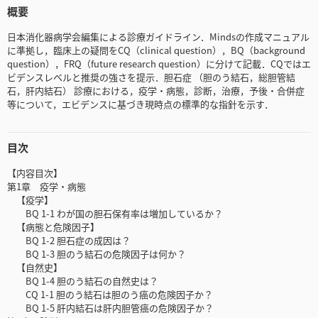
概要
日本消化器病学会編集による診療ガイドライン．Mindsの作成マニュアル
に準拠し，臨床上の疑問をCQ（clinical question），BQ（background
question），FRQ（future research question）に分けて記載．CQではエ
ビデンスレベルと推奨の強さを提示．胆石症 （胆のう結石，総胆管結
石，肝内結石） 診療における，疫学・病態，診断，治療，予後・合併症
等について，エビデンスに基づき現時点の標準的な指針を示す．
目次
【内容目次】
第1章 疫学・病態
【疫学】
BQ 1-1 わが国の胆石保有率は増加しているか？
【病態と危険因子】
BQ 1-2 胆石症の成因は？
BQ 1-3 胆のう結石の危険因子は何か？
【自然史】
BQ 1-4 胆のう結石の自然史は？
CQ 1-1 胆のう結石は胆のう癌の危険因子か？
BQ 1-5 肝内結石は肝内胆管癌の危険因子か？