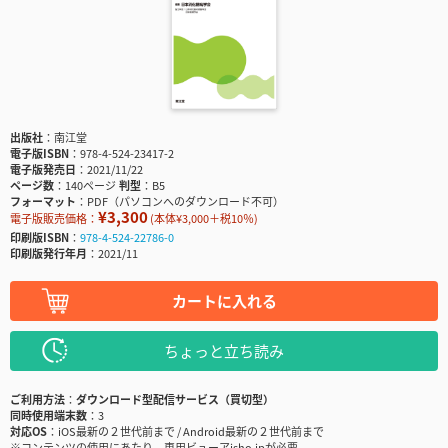
出版社
南江堂
電子版ISBN
978-4-524-23417-2
電子版発売日
2021/11/22
ページ数
140ページ
判型
B5
フォーマット
PDF（パソコンへのダウンロード不可）
¥3,300
電子版販売価格：
(本体¥3,000＋税10％)
印刷版ISBN
978-4-524-22786-0
印刷版発行年月
2021/11
カートに入れる
ちょっと立ち読み
ご利用方法
ダウンロード型配信サービス（買切型）
同時使用端末数
3
対応OS
iOS最新の２世代前まで / Android最新の２世代前まで
※コンテンツの使用にあたり、専用ビューアisho.jpが必要