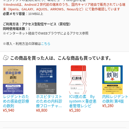
※Androidは、Android２世代前の端末のうち、国内キャリア経由で販売されている端
末（Xperia、GALAXY、AQUOS、ARROWS、Nexusなど）にて動作確認しています
必要メモリ容量
10 MB以上
ご利用方法
アクセス型配信サービス（買切型）
同時使用端末数
1
※インターネット経由でのWEBブラウザによるアクセス参照
※導入・利用方法の詳細は
こちら
この商品を買った人は、こんな商品も買っています。
レジデントのた
ホスピタリスト
ICU医の素 By
内科レジデント
めの感染症診療
のための内科診
system×重症患
の鉄則 第4版
の鉄則
療フローチャ...
者管理レシピ
¥5,280
¥5,940
¥8,800
¥5,280