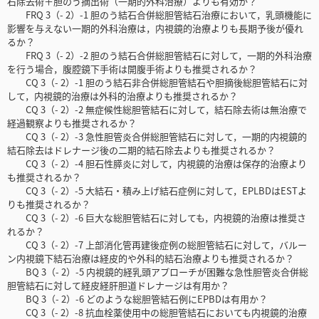
石除去術＋胆のう摘出術（一期的外科治療）よりも有効か？
FRQ 3（- 2）-1 胆のう結石合併総胆管結石治療において，乳頭機能に
影響を与えない一期的外科治療は，内視鏡的治療よりも長期予後が優れ
るか？
FRQ 3（- 2）-2 胆のう結石合併総胆管結石に対して，一期的外科治療
を行う場合，腹腔鏡下手術は開腹手術よりも推奨されるか？
CQ 3（- 2）-1 胆のう結石非合併総胆管結石や胆摘後総胆管結石に対
して，内視鏡的治療は外科的治療よりも推奨されるか？
CQ 3（- 2）-2 無症候性総胆管結石に対して，結石除去術は無治療で
経過観察よりも推奨されるか？
CQ 3（- 2）-3 急性胆管炎合併総胆管結石に対して，一期的内視鏡的
結石除去はドレナージ後の二期的結石除去よりも推奨されるか？
CQ 3（- 2）-4 胆石性膵炎に対して，内視鏡的治療は保存的治療より
も推奨されるか？
CQ 3（- 2）-5 大結石・積み上げ結石症例に対して，EPLBDはESTよ
りも推奨されるか？
CQ 3（- 2）-6 巨大な総胆管結石に対しても，内視鏡的治療は推奨さ
れるか？
CQ 3（- 2）-7 上部消化管再建後症例の総胆管結石に対して，バルー
ン内視鏡下結石治療は経皮的や外科的結石治療よりも推奨されるか？
BQ 3（- 2）-5 内視鏡的経乳頭アプローチが困難な急性胆管炎合併総
胆管結石に対して経皮経肝胆道ドレナージは有用か？
BQ 3（- 2）-6 どのような総胆管結石例にEPBDは有用か？
CQ 3（- 2）-8 抗血栓薬使用中の総胆管結石においても内視鏡的治療