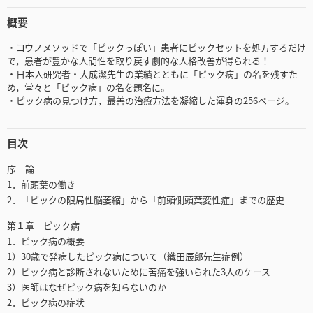
概要
・コウノメソッドで「ピックっぽい」患者にピックセットを処方するだけ
で，患者が豊かな人間性を取り戻す劇的な人格改善が得られる！
・日本人研究者・大成潔先生の業績とともに「ピック病」の名を残すた
め，堂々と「ピック病」の名を題名に。
・ピック病の見つけ方，最善の治療方法を凝縮した渾身の256ページ。
目次
序 論
1．前頭葉の働き
2．「ピックの限局性脳萎縮」から「前頭側頭葉変性症」までの歴史
第１章 ピック病
1．ピック病の概要
1）30歳で発病したピック病について（織田辰郎先生症例）
2）ピック病と診断されないために苦痛を強いられた3人のケース
3）医師はなぜピック病を知らないのか
2．ピック病の症状