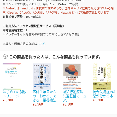
※コンテンツの使用にあたり、専用ビューアisho.jpが必要
※Androidは、Android２世代前の端末のうち、国内キャリア経由で販売されている端
末（Xperia、GALAXY、AQUOS、ARROWS、Nexusなど）にて動作確認しています
必要メモリ容量
190 MB以上
ご利用方法
アクセス型配信サービス（買切型）
同時使用端末数
1
※インターネット経由でのWEBブラウザによるアクセス参照
※導入・利用方法の詳細は
こちら
この商品を買った人は、こんな商品も買っています。
はじめての脳波
医師１年目から
認知行動療法
統合失調症のお
トリアージ
の わかる、で
共通基盤マニュ
薬が分かる本
¥6,380
きる！栄養療法
アル
¥3,300
¥3,960
¥3,300