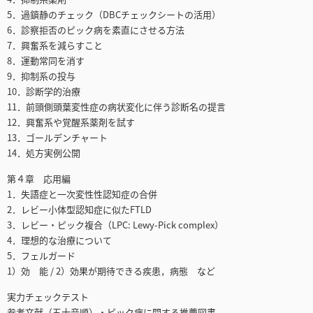
5．過鎮静のチェック（DBCチェックシートの活用）
6．診察拒否のピック病を素直にさせる方法
7．興奮系を減らすこと
8．運動常同を消す
9．抑制系の投与
10．診断学的治療
11．前頭側頭葉変性症の病状変化に伴う診断名の提言
12．興奮系や覚醒系薬剤を試す
13．ゴールデンチャート
14．処方実例公開
第４章 応用編
1．失語症と一次変性性認知症の合併
2．レビー小体型認知症に似たFTLD
3．レビー・ピック複合（LPC: Lewy-Pick complex）
4．理想的な治療について
5．フェルガード
1）効 能 / 2）効果が期待できる疾患，病態 など
実力チェックテスト
参考文献（五十音順）・ピック病に関する推薦図書