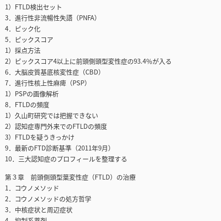
1）FTLD検出セット
3．進行性非流暢性失語（PNFA）
4．ピック化
5．ピックスコア
1）採点方法
2）ピックスコア4以上に前頭側頭型変性症の93.4％が入る
6．大脳皮質基底核変性症（CBD）
7．進行性核上性麻痺（PSP）
1）PSPの画像解析
8．FTLDの頻度
1）久山町研究では把握できない
2）認知症専門外来でのFTLDの頻度
3）FTLDを疑うきっかけ
9．最新のFTD診断基準（2011年9月）
10．三大認知症のプロフィールを整理する
第３章 前頭側頭型葉変性症（FTLD）の治療
1．コウノメソッド
2．コウノメソッドの処方哲学
3．中核症状と周辺症状
4．抑制系薬剤