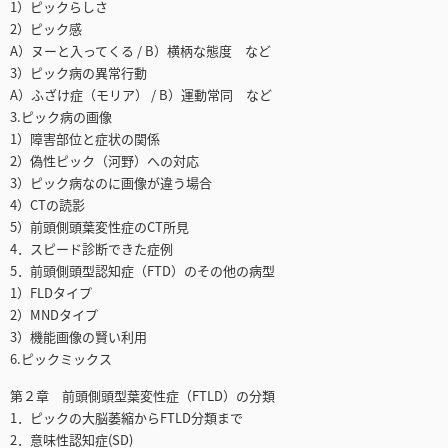
1）ピックらしさ
2）ピック感
A）ヌーと入ってくる / B）横柄な態度 など
3）ピック病の異常行動
A）ふざけ症（モリア） / B）運動常同 など
3.ピック病の画像
1）障害部位と症状の関係
2）偽性ピック（河野）への対応
3）ピック病なのに画像が違う場合
4）CTの読影
5）前頭側頭葉変性症のCT所見
4．スピード診断できた症例
5．前頭側頭型認知症（FTD）のその他の病型
1）FLDタイプ
2）MNDタイプ
3）機能画像の賢い利用
6.ピックミックス
第２章 前頭側頭型葉変性症（FTLD）の分類
1．ピックの大脳萎縮からFTLD分類まで
2．意味性認知症(SD)