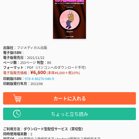
出版社
フジメディカル出版
電子版ISBN
電子版発売日
2021/11/22
ページ数
253ページ
判型
B5
フォーマット
PDF（パソコンへのダウンロード不可）
¥6,600
電子版販売価格：
(本体¥6,000＋税10％)
印刷版ISBN
978-4-86270-046-9
印刷版発行年月
2013/06
カートに入れる
ちょっと立ち読み
ご利用方法
ダウンロード型配信サービス（買切型）
同時使用端末数
2
対応OS
iOS最新の２世代前まで / Android最新の２世代前まで