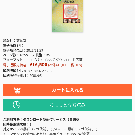
出版社
文光堂
電子版ISBN
電子版発売日
2021/11/29
ページ数
402ページ
判型
B5
フォーマット
PDF（パソコンへのダウンロード不可）
¥16,500
電子版販売価格：
(本体¥15,000＋税10％)
印刷版ISBN
978-4-8306-2759-0
印刷版発行年月
2008/05
カートに入れる
ちょっと立ち読み
ご利用方法
ダウンロード型配信サービス（買切型）
同時使用端末数
2
対応OS
iOS最新の２世代前まで / Android最新の２世代前まで
※コンテンツの使用にあたり、専用ビューアisho.jpが必要