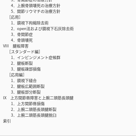
4．上腕骨頭壊死の治療方針
5．関節リウマチの治療方針
［応用］
1．鏡視下拘縮除去術
2．open法および鏡視下石灰除去術
3．骨関節症
4．骨頭壊死
VIII 腱板障害
［スタンダード編］
1．インピンジメント症候群
2．腱板断裂
3．腱板疎部損傷
［応用編］
1．鏡視下縫合
2．腱板広範囲断裂
3．腱板部分断裂
IX 上方関節唇障害と上腕二頭筋長頭腱
1．上方関節唇損傷
2．上腕二頭筋長頭腱断裂
3．上腕二頭筋長頭腱脱臼
索引