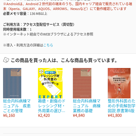
※Androidは、Android２世代前の端末のうち、国内キャリア経由で販売されている端
末（Xperia、GALAXY、AQUOS、ARROWS、Nexusなど）にて動作確認しています
必要メモリ容量
136 MB以上
ご利用方法
アクセス型配信サービス（買切型）
同時使用端末数
1
※インターネット経由でのWEBブラウザによるアクセス参照
※導入・利用方法の詳細は
こちら
この商品を買った人は、こんな商品も買っています。
総合内科病棟マ
褥瘡・創傷のド
総合内科病棟マ
整形外科医のた
ニュアル 疾患
レッシング材・
ニュアル 病棟
めの手術解剖学
ごとの管理
外用薬の選び...
業務の基礎
図説 原書第6版
¥6,160
¥2,420
¥4,840
¥41,800