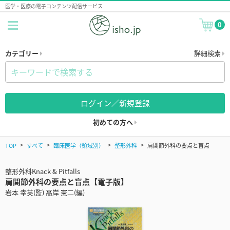
医学・医療の電子コンテンツ配信サービス
0
カテゴリー
詳細検索
ログイン／新規登録
初めての方へ
TOP
すべて
臨床医学（領域別）
整形外科
肩関節外科の要点と盲点
整形外科Knack & Pitfalls
肩関節外科の要点と盲点【電子版】
岩本 幸英(監) 高岸 憲二(編)