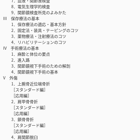
7．血液・関節液検査
8．電気生理学的検査
9．関節鏡検査所見のよみかた
III 保存療法の基本
1．保存療法の適応・基本方針
2．固定法・装具・テーピングのコツ
3．薬物療法・注射療法のコツ
4．リハビリテーションのコツ
IV 手術療法の基本
1．麻酔と体位の要点
2．進入路
3．関節鏡視下手術のための解剖
4．関節鏡視下手術の基本
V 外傷
1．上腕骨近位端骨折
［スタンダード編］
［応用編］
2．肩甲骨骨折
［スタンダード編］
［応用編］
3．鎖骨骨折
［スタンダード編］
［応用編］
4．肩関節脱臼