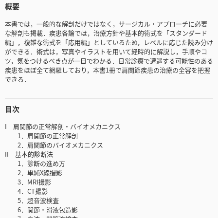
概要
本書では，一般的な解剖だけではなく，サージカル・アプローチに必要
な解剖も掲載．疾患各論では，治療方針や基本的術式を「スタンダード
編」，複雑な術式を「応用編」としているため，レベルに応じた読み分け
ができる．術式は，写真やイラストを用いて経時的に解説し，手順やコ
ツ，気をつけるべき点が一目でわかる．日常診療で遭遇する可能性のある
疾患をほぼ全て網羅しており，本書1冊で肩関節疾患の治療の全容を把握
できる．
目次
I 肩関節の正常解剖・バイオメカニクス
1．肩関節の正常解剖
2．肩関節のバイオメカニクス
II 基本的診断法
1．診断の進め方
2．単純X線撮影
3．MRI撮影
4．CT撮影
5．超音波検査
6．関節・滑液包造影