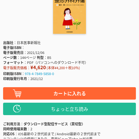
出版社
日本医事新報社
電子版ISBN
電子版発売日
2021/12/06
ページ数
144ページ
判型
B5
フォーマット
PDF（パソコンへのダウンロード不可）
¥4,620
電子版販売価格：
(本体¥4,200＋税10％)
印刷版ISBN
978-4-7849-5858-0
印刷版発行年月
2021/12
カートに入れる
ちょっと立ち読み
ご利用方法
ダウンロード型配信サービス（買切型）
同時使用端末数
2
対応OS
iOS最新の２世代前まで / Android最新の２世代前まで
※コンテンツの使用にあたり、専用ビューアisho.jpが必要