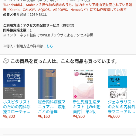
※Androidは、Android２世代前の端末のうち、国内キャリア経由で販売されている端
末（Xperia、GALAXY、AQUOS、ARROWS、Nexusなど）にて動作確認しています
必要メモリ容量
126 MB以上
ご利用方法
アクセス型配信サービス（買切型）
同時使用端末数
1
※インターネット経由でのWEBブラウザによるアクセス参照
※導入・利用方法の詳細は
こちら
この商品を買った人は、こんな商品も買っています。
ホスピタリスト
総合内科病棟マ
新生児蘇生法テ
ジェネラリスト
のための内科診
ニュアル 疾患
キスト［Web動
のための内科外
療フローチャ...
ごとの管理
画付］ 第5版
来マニュアル...
¥8,800
¥6,160
¥4,950
¥6,600