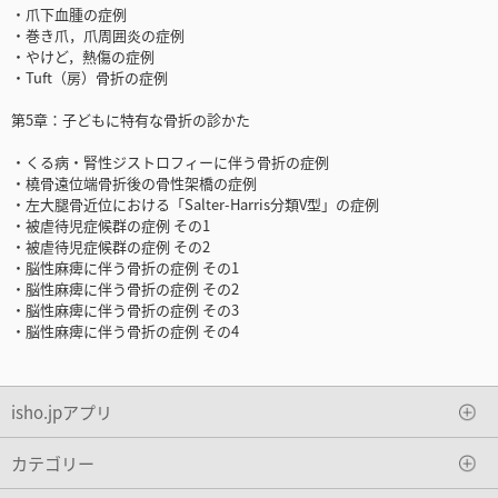
・爪下血腫の症例
・巻き爪，爪周囲炎の症例
・やけど，熱傷の症例
・Tuft（房）骨折の症例
第5章：子どもに特有な骨折の診かた
・くる病・腎性ジストロフィーに伴う骨折の症例
・橈骨遠位端骨折後の骨性架橋の症例
・左大腿骨近位における「Salter-Harris分類V型」の症例
・被虐待児症候群の症例 その1
・被虐待児症候群の症例 その2
・脳性麻痺に伴う骨折の症例 その1
・脳性麻痺に伴う骨折の症例 その2
・脳性麻痺に伴う骨折の症例 その3
・脳性麻痺に伴う骨折の症例 その4
isho.jpアプリ
カテゴリー