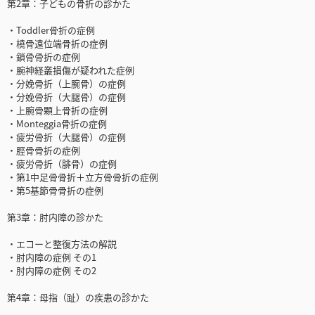
第2章：子どもの骨折の診かた
・Toddler骨折の症例
・橈骨遠位端骨折の症例
・鎖骨骨折の症例
・腕神経叢損傷が疑われた症例
・分娩骨折（上腕骨）の症例
・分娩骨折（大腿骨）の症例
・上腕骨顆上骨折の症例
・Monteggia骨折の症例
・疲労骨折（大腿骨）の症例
・脛骨骨折の症例
・疲労骨折（腓骨）の症例
・第1中足骨骨折＋立方骨骨折の症例
・第5基節骨骨折の症例
第3章：肘内障の診かた
・エコーと整復方法の解説
・肘内障の症例 その1
・肘内障の症例 その2
第4章：母指（趾）の疾患の診かた