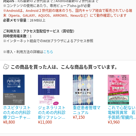
対応OS
iOS最新の２世代前まで / Android最新の２世代前まで
※コンテンツの使用にあたり、専用ビューアisho.jpが必要
※Androidは、Android２世代前の端末のうち、国内キャリア経由で販売されている端
末（Xperia、GALAXY、AQUOS、ARROWS、Nexusなど）にて動作確認しています
必要メモリ容量
28 MB以上
ご利用方法
アクセス型配信サービス（買切型）
同時使用端末数
1
※インターネット経由でのWEBブラウザによるアクセス参照
※導入・利用方法の詳細は
こちら
この商品を買った人は、こんな商品も買っています。
ホスピタリスト
ジェネラリスト
重症患者管理マ
これで心配ない
のための内科診
のための内科診
ニュアル
電解質異常 若
療フローチャ...
断リファレン...
¥7,150
手医師/腎臓内..
¥8,800
¥11,000
¥3,960