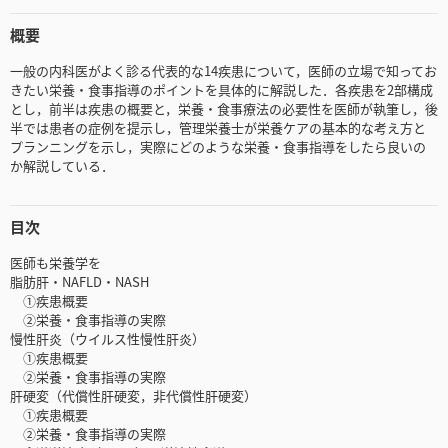
概要
一般の内科医がよく診る代表的な14疾患について，医師の立場で知ってお
きたい栄養・食事指導のポイントを具体的に解説した．各疾患を2部構成
とし，前半は疾患の概要と，栄養・食事療法の必要性を医師が執筆し，後
半では患者の症例を提示し，管理栄養士が栄養ケアの基本的な考え方と
プランニングを示し，実際にどのような栄養・食事指導をしたら良いの
か解説している．
目次
医師も栄養学を
脂肪肝・NAFLD・NASH
①疾患概要
②栄養・食事指導の実際
慢性肝炎（ウイルス性慢性肝炎）
①疾患概要
②栄養・食事指導の実際
肝硬変（代償性肝硬変，非代償性肝硬変）
①疾患概要
②栄養・食事指導の実際