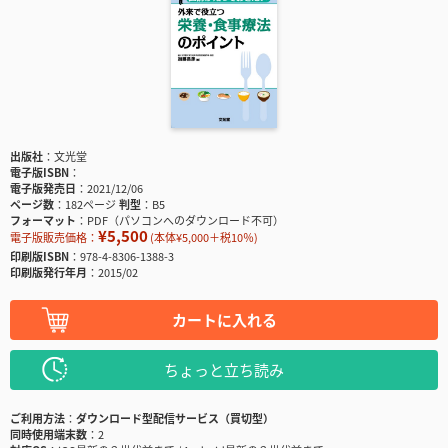
出版社
文光堂
電子版ISBN
電子版発売日
2021/12/06
ページ数
182ページ
判型
B5
フォーマット
PDF（パソコンへのダウンロード不可）
¥5,500
電子版販売価格：
(本体¥5,000＋税10％)
印刷版ISBN
978-4-8306-1388-3
印刷版発行年月
2015/02
カートに入れる
ちょっと立ち読み
ご利用方法
ダウンロード型配信サービス（買切型）
同時使用端末数
2