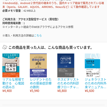
※Androidは、Android２世代前の端末のうち、国内キャリア経由で販売されている端
末（Xperia、GALAXY、AQUOS、ARROWS、Nexusなど）にて動作確認しています
必要メモリ容量
42 MB以上
ご利用方法
アクセス型配信サービス（買切型）
同時使用端末数
1
※インターネット経由でのWEBブラウザによるアクセス参照
※導入・利用方法の詳細は
こちら
この商品を買った人は、こんな商品も買っています。
リアルな現場で
レジデントのた
ホスピタリスト
ジェネラリスト
動ける 心電図
めの感染症診療
のための内科診
のための内科外
の読み方
の鉄則
療フローチャ...
来マニュアル...
¥4,400
¥5,940
¥8,800
¥6,600