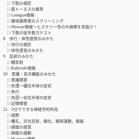
▷下肢の視診
▷筋トーヌスの異常
▷Lasegue徴候
▷錐体路障害のスクリーニング
▷Hoover徴候〜ヒステリー性の片麻痺を見抜け！
▷下肢の徒手筋力テスト
8 歩行・体性感覚のみかた
▷歩行の視診
▷体性感覚のみかた
9 反射のみかた
▷腱反射
▷Babinski徴候
10 意識・高次機能のみかた
▷意識障害
▷失語〜優位半球の症状
▷失行
▷失認〜劣位半球の症状
▷記憶障害
11 5分でできる神経学的所見
▷視野
▷瞳孔，対光反射，眼位，眼球運動，眼振
▷顔面の感覚
▷顔面の運動
▷Myerson徴候