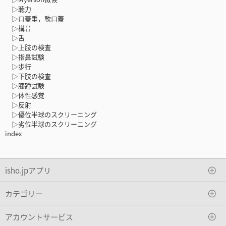
▷聴力
▷口蓋垂，軟口蓋
▷構音
▷舌
▷上肢の検査
▷指鼻試験
▷歩行
▷下肢の検査
▷膝踵試験
▷体性感覚
▷反射
▷優位半球のスクリーニング
▷劣位半球のスクリーニング
index
isho.jpアプリ
カテゴリー
アカウントサービス