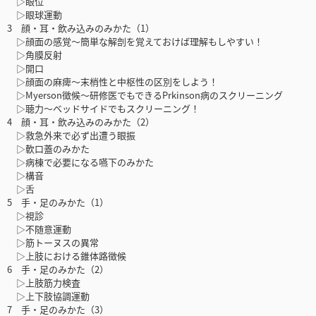
▷眼位
▷眼球運動
3 顔・耳・飲み込みのみかた（1）
▷顔面の感覚〜簡単な解剖を覚えておけば理解もしやすい！
▷角膜反射
▷開口
▷顔面の麻痺〜末梢性と中枢性の区別をしよう！
▷Myerson徴候〜研修医でもできるPrkinson病のスクリーニング
▷聴力〜ベッドサイドでもスクリーニング！
4 顔・耳・飲み込みのみかた（2）
▷救急外来で必ず出遭う眼振
▷軟口蓋のみかた
▷病棟で必要になる嚥下のみかた
▷構音
▷舌
5 手・足のみかた（1）
▷視診
▷不随意運動
▷筋トーヌスの異常
▷上肢における錐体路徴候
6 手・足のみかた（2）
▷上肢筋力検査
▷上下肢協調運動
7 手・足のみかた（3）