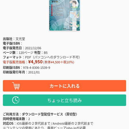
出版社
文光堂
電子版ISBN
電子版発売日
2021/12/06
ページ数
120ページ
判型
B5
フォーマット
PDF（パソコンへのダウンロード不可）
¥4,950
電子版販売価格：
(本体¥4,500＋税10％)
印刷版ISBN
978-4-8306-1539-9
印刷版発行年月
2011/01
カートに入れる
ちょっと立ち読み
ご利用方法
ダウンロード型配信サービス（買切型）
同時使用端末数
2
対応OS
iOS最新の２世代前まで / Android最新の２世代前まで
※コンテンツの使用にあたり、専用ビューアisho.jpが必要