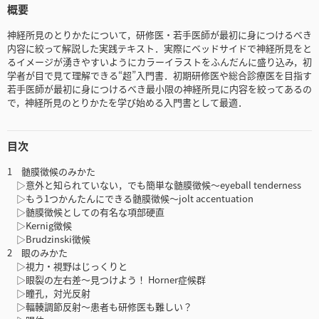
概要
神経所見のとりかたについて，研修医・若手医師が最初に身につけるべき
内容に絞って解説した実践テキスト．実際にベッドサイドで神経所見をと
るイメージが湧きやすいようにカラーイラストをふんだんに盛り込み，初
学者が目で見て理解できる“超”入門書．初期研修医や総合診療医を目指す
若手医師が最初に身につけるべき最小限の神経所見に内容を絞ってあるの
で，神経所見のとりかたを学び始める入門書として最適．
目次
1 髄膜徴候のみかた
▷意外と知られていない，でも簡単な髄膜徴候〜eyeball tenderness
▷もう1つかんたんにできる髄膜徴候〜jolt accentuation
▷髄膜徴候としての有名な項部硬直
▷Kernig徴候
▷Brudzinski徴候
2 眼のみかた
▷視力・視野はじっくりと
▷眼裂の左右差〜見つけよう！ Horner症候群
▷瞳孔，対光反射
▷輻輳調節反射〜患者も研修医も難しい？