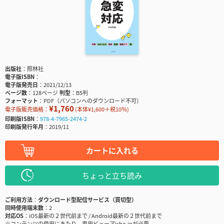
出版社
照林社
電子版ISBN
電子版発売日
2021/12/13
ページ数
128ページ
判型
B5判
フォーマット
PDF（パソコンへのダウンロード不可）
¥1,760
電子版販売価格：
(本体¥1,600＋税10％)
印刷版ISBN
978-4-7965-2474-2
印刷版発行年月
2019/11
カートに入れる
ちょっと立ち読み
ご利用方法
ダウンロード型配信サービス（買切型）
同時使用端末数
2
対応OS
iOS最新の２世代前まで / Android最新の２世代前まで
※コンテンツの使用にあたり、専用ビューアisho.jpが必要