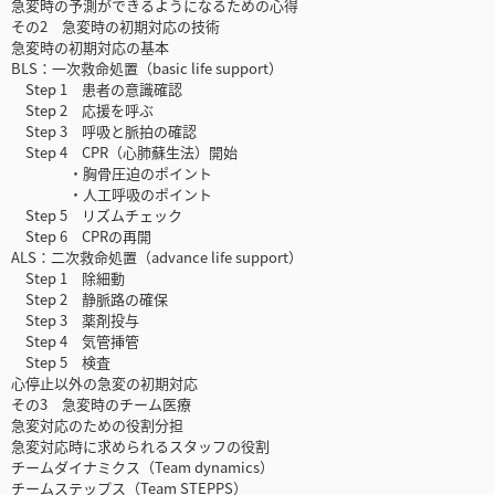
急変時の予測ができるようになるための心得
その2 急変時の初期対応の技術
急変時の初期対応の基本
BLS：一次救命処置（basic life support）
Step 1 患者の意識確認
Step 2 応援を呼ぶ
Step 3 呼吸と脈拍の確認
Step 4 CPR（心肺蘇生法）開始
・胸骨圧迫のポイント
・人工呼吸のポイント
Step 5 リズムチェック
Step 6 CPRの再開
ALS：二次救命処置（advance life support）
Step 1 除細動
Step 2 静脈路の確保
Step 3 薬剤投与
Step 4 気管挿管
Step 5 検査
心停止以外の急変の初期対応
その3 急変時のチーム医療
急変対応のための役割分担
急変対応時に求められるスタッフの役割
チームダイナミクス（Team dynamics）
チームステップス（Team STEPPS）