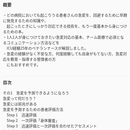
概要
・どの病院においても起こりうる患者さんの急変を、回避するために早期
に発見するための知識や、
起こったときにしっかり対応できる技術を、もう一度基本から身につけ
るための本。
・1人1人が身につけておきたい急変対応の基本、チーム医療で必須とな
るコミュニケーション方法などを
ICU経験25年のベテランナースが解説しました。
・急変の経験がなく不安な方、何度経験しても自身がもてない方、急変対
応を教育・指導する管理者の方
にもおすすめです。
目次
その1 急変を予測できるようになろう
急変って何だろう？
急変には前兆がある
急変を予測するための患者評価方法
Step 1 迅速評価
Step 2 一次評価「身体審査」
Step 3 迅速評価と一次評価を合わせたアセスメント