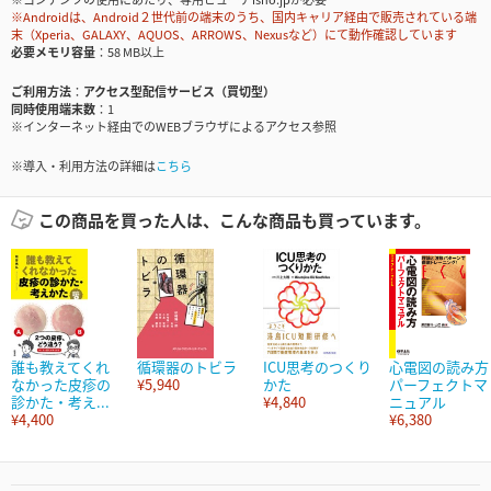
※Androidは、Android２世代前の端末のうち、国内キャリア経由で販売されている端
末（Xperia、GALAXY、AQUOS、ARROWS、Nexusなど）にて動作確認しています
必要メモリ容量
58 MB以上
ご利用方法
アクセス型配信サービス（買切型）
同時使用端末数
1
※インターネット経由でのWEBブラウザによるアクセス参照
※導入・利用方法の詳細は
こちら
この商品を買った人は、こんな商品も買っています。
誰も教えてくれ
循環器のトビラ
ICU思考のつくり
心電図の読み方
なかった皮疹の
¥5,940
かた
パーフェクトマ
診かた・考え...
¥4,840
ニュアル
¥4,400
¥6,380