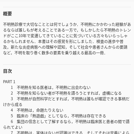
概要
不明熱診療で大切なこととは何でしょうか．不明熱にかかわった経験があ
るならば誰しもが考えることである一方で，もしかしたら不明熱のトレン
ドがここ10年で変遷してきていることに気づいている方々もいらっしゃ
るかもしれません．本書はその感覚を形にしました．検査の進歩や普
及，新たな炎症病態への理解や認知，そして社会や患者さんからの要請
など，不明を取り巻く数多の要素を乗り越える最高の一冊．
目次
PART 1
1 不明熱を知る医者は，不明熱に出会わない
2 不明熱を知らない者が不明熱を語ろうとすれば，虚構になる
3 不明熱が自然科学だとすれば，不明熱は誰もが確認できる事柄だ
けから成る
4 不明熱は，命題たりえない
5 臨床の「熱遊戯」としてなら，不明熱は存在できる
6 集団の信念として了解するなら，不明熱は臨床医と患者の間で語
られてよい
7 不明熱は，実体はないが認識はできる．そしてそれは定義によら