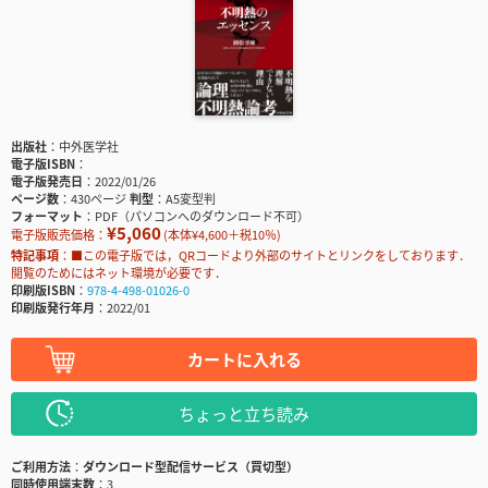
出版社
中外医学社
電子版ISBN
電子版発売日
2022/01/26
ページ数
430ページ
判型
A5変型判
フォーマット
PDF（パソコンへのダウンロード不可）
¥5,060
電子版販売価格：
(本体¥4,600＋税10％)
特記事項
■この電子版では，QRコードより外部のサイトとリンクをしております．
閲覧のためにはネット環境が必要です．
印刷版ISBN
978-4-498-01026-0
印刷版発行年月
2022/01
カートに入れる
ちょっと立ち読み
ご利用方法
ダウンロード型配信サービス（買切型）
同時使用端末数
3