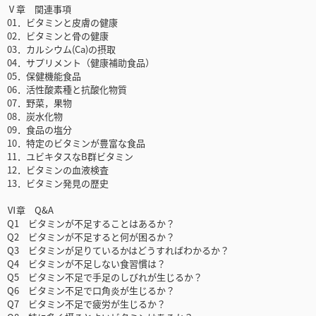
Ⅴ章 関連事項
01．ビタミンと皮膚の健康
02．ビタミンと骨の健康
03．カルシウム(Ca)の摂取
04．サプリメント（健康補助食品）
05．保健機能食品
06．活性酸素種と抗酸化物質
07．野菜，果物
08．炭水化物
09．食品の塩分
10．特定のビタミンが豊富な食品
11．ユビキタスなB群ビタミン
12．ビタミンの血液検査
13．ビタミン発見の歴史
Ⅵ章 Q&A
Q1 ビタミンが不足することはあるか？
Q2 ビタミンが不足すると何が困るか？
Q3 ビタミンが足りているかはどうすればわかるか？
Q4 ビタミンが不足しない食習慣は？
Q5 ビタミン不足で手足のしびれが生じるか？
Q6 ビタミン不足で口角炎が生じるか？
Q7 ビタミン不足で疲労が生じるか？