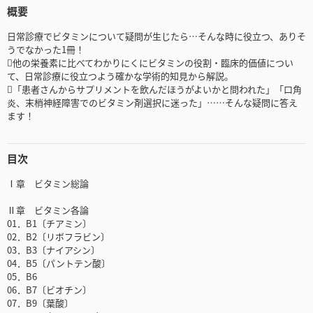
概要
日常診療でビタミンについて疑問が生じたら…そんな時に役立つ、ありそ
うでなかった1冊！
他の栄養素に比べてわかりにくにビタミンの役割・臨床的価値につい
て、日常診療に役立つよう確かな学術的知見から解説。
「患者さんからサプリメントを飲んだほうがよいかと問われた」「口角
炎、末梢神経障害でのビタミン剤選択に迷った」……そんな疑問に答え
ます！
目次
Ⅰ章 ビタミン総論
Ⅱ章 ビタミン各論
01．B1〔チアミン〕
02．B2〔リボフラビン〕
03．B3〔ナイアシン〕
04．B5〔パントテン酸〕
05．B6
06．B7〔ビオチン〕
07．B9〔葉酸〕