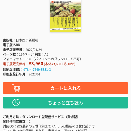
出版社
日本医事新報社
電子版ISBN
電子版発売日
2022/01/24
ページ数
184ページ
判型
A5
フォーマット
PDF（パソコンへのダウンロード不可）
¥3,960
電子版販売価格：
(本体¥3,600＋税10％)
印刷版ISBN
978-4-7849-5831-3
印刷版発行年月
2022/01
カートに入れる
ちょっと立ち読み
ご利用方法
ダウンロード型配信サービス（買切型）
同時使用端末数
2
対応OS
iOS最新の２世代前まで / Android最新の２世代前まで
※コンテンツの使用にあたり、専用ビューアisho.jpが必要