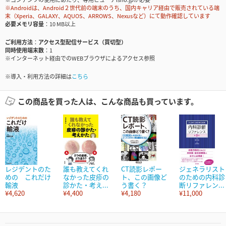
※Androidは、Android２世代前の端末のうち、国内キャリア経由で販売されている端
末（Xperia、GALAXY、AQUOS、ARROWS、Nexusなど）にて動作確認しています
必要メモリ容量
10 MB以上
ご利用方法
アクセス型配信サービス（買切型）
同時使用端末数
1
※インターネット経由でのWEBブラウザによるアクセス参照
※導入・利用方法の詳細は
こちら
この商品を買った人は、こんな商品も買っています。
レジデントのた
誰も教えてくれ
CT読影レポー
ジェネラリスト
めの これだけ
なかった皮疹の
ト、この画像ど
のための内科診
輸液
診かた・考え...
う書く？
断リファレン...
¥4,620
¥4,400
¥4,180
¥11,000