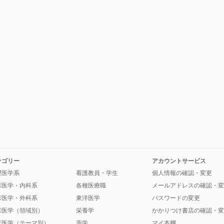
テゴリー
アカウントサービス
礎医学系
看護教員・学生
個人情報の確認・変更
床医学・内科系
各種医療職
メールアドレスの確認・変
床医学・外科系
東洋医学
パスワードの変更
床医学（領域別）
栄養学
かかりつけ書店の確認・変
床医学（テーマ別）
薬学
マイ本棚