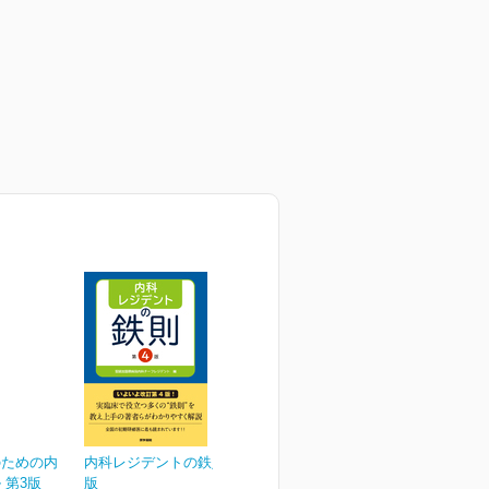
のための内
内科レジデントの鉄則 第4
 第3版
版