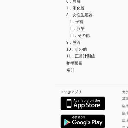
6．脾臓
7．消化管
8．女性生殖器
I．子宮
II．卵巣
III．その他
9．脈管
10．その他
11．正常計測値
参考図書
索引
isho.jpアプリ
カ
基
臨
臨
臨
臨