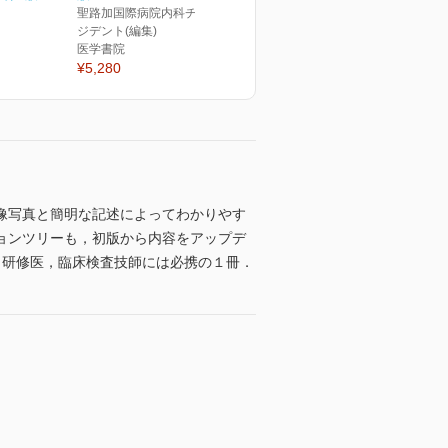
聖路加国際病院内科チーフレ
ジデント(編集)
医学書院
¥5,280
像写真と簡明な記述によってわかりやす
ョンツリーも，初版から内容をアップデ
．研修医，臨床検査技師には必携の１冊．