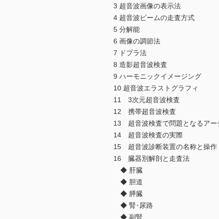
3 超音波画像の表示法
4 超音波ビームの走査方式
5 分解能
6 画像の調節法
7 ドプラ法
8 造影超音波検査
9 ハーモニックイメージング
10 超音波エラストグラフィ
11 3次元超音波検査
12 携帯超音波検査
13 超音波検査で問題となるアー
14 超音波検査の実際
15 超音波診断装置の名称と操作
16 臓器別解剖と走査法
◆ 肝臓
◆ 胆道
◆ 膵臓
◆ 腎･尿路
◆ 副腎