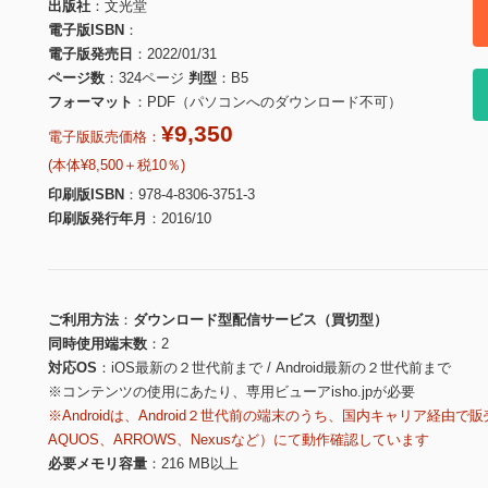
出版社
文光堂
電子版ISBN
電子版発売日
2022/01/31
ページ数
324ページ
判型
B5
フォーマット
PDF（パソコンへのダウンロード不可）
¥9,350
電子版販売価格：
(本体¥8,500＋税10％)
印刷版ISBN
978-4-8306-3751-3
印刷版発行年月
2016/10
ご利用方法
ダウンロード型配信サービス（買切型）
同時使用端末数
2
対応OS
iOS最新の２世代前まで / Android最新の２世代前まで
※コンテンツの使用にあたり、専用ビューアisho.jpが必要
※Androidは、Android２世代前の端末のうち、国内キャリア経由で販
AQUOS、ARROWS、Nexusなど）にて動作確認しています
必要メモリ容量
216 MB以上