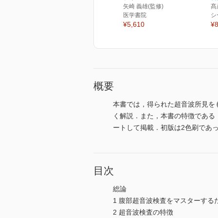
矢崎 義雄(監修)
髙
医学書院
シ
¥5,610
¥8
概要
本書では，得られた超音波所見を
く解説．また，本書の特徴である
ートして掲載．初版は2色刷であ
目次
総論
1 腹部超音波検査をマスターする
2 超音波検査の特徴