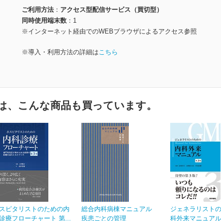
ご利用方法
アクセス型配信サービス（買切型）
同時使用端末数
1
※インターネット経由でのWEBブラウザによるアクセス参照
※導入・利用方法の詳細は
こちら
は、こんな商品も買っています。
スピタリストのための内
総合内科病棟マニュアル
ジェネラリスト
診療フローチャート 第...
疾患ごとの管理
科外来マニュアル