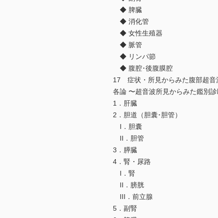
◆ 脾臓
◆ 消化管
◆ 女性生殖器
◆ 脈管
◆ リンパ節
◆ 腹腔･後腹膜腔
17 症状・所見からみた腹部超音
各論 〜超音波所見からみた鑑別診
1．肝臓
2．胆道（胆囊･胆管）
I．胆囊
II．胆管
3．膵臓
4．腎・尿路
I．腎
II．膀胱
III．前立腺
5．副腎