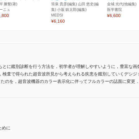
岸 勝繁(著)
筒泉 貴彦(編集) 山田 悠史(編
金城 光代(他編集)
ーニュ
集) 小坂 鎮太郎(編集)
医学書院
,800
MEDSI
¥6,600
¥6,160
もとに鑑別診断を行う方法を，初学者が理解しやすいように，豊富な画
，検査で得られた超音波所見から考えられる疾患を鑑別していくデシジ
ったのを，超音波機器のカラー表示化に伴ってフルカラーの誌面に変更
ために