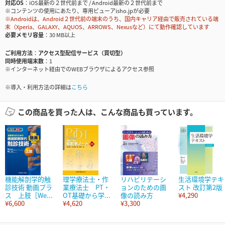
対応OS
iOS最新の２世代前まで / Android最新の２世代前まで
※コンテンツの使用にあたり、専用ビューアisho.jpが必要
※Androidは、Android２世代前の端末のうち、国内キャリア経由で販売されている端
末（Xperia、GALAXY、AQUOS、ARROWS、Nexusなど）にて動作確認しています
必要メモリ容量
30 MB以上
ご利用方法
アクセス型配信サービス（買切型）
同時使用端末数
1
※インターネット経由でのWEBブラウザによるアクセス参照
※導入・利用方法の詳細は
こちら
この商品を買った人は、こんな商品も買っています。
機能解剖学的触
理学療法士・作
リハビリテーシ
生活環境学テキ
診技術 動画プラ
業療法士 PT・
ョンのための画
スト 改訂第2版
ス 上肢［We...
OT基礎から学...
像の読み方
¥4,290
¥6,600
¥4,620
¥3,300