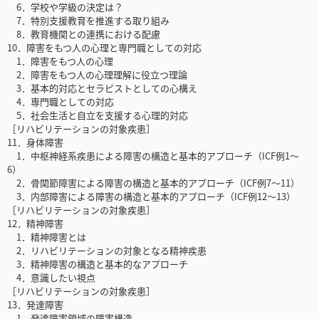
6．学校や学級の決定は？
7．特別支援教育を推進する取り組み
8．教育機関との連携における配慮
10．障害をもつ人の心理と専門職としての対応
1．障害をもつ人の心理
2．障害をもつ人の心理理解に役立つ理論
3．基本的対応とセラピストとしての心構え
4．専門職としての対応
5．社会生活と自立を支援する心理的対応
［リハビリテーションの対象疾患］
11．身体障害
1．中枢神経系疾患による障害の構造と基本的アプローチ（ICF例1〜
6）
2．骨関節障害による障害の構造と基本的アプローチ（ICF例7〜11）
3．内部障害による障害の構造と基本的アプローチ（ICF例12〜13）
［リハビリテーションの対象疾患］
12．精神障害
1．精神障害とは
2．リハビリテーションの対象となる精神疾患
3．精神障害の構造と基本的なアプローチ
4．意識したい視点
［リハビリテーションの対象疾患］
13．発達障害
1．発達障害領域の障害構造