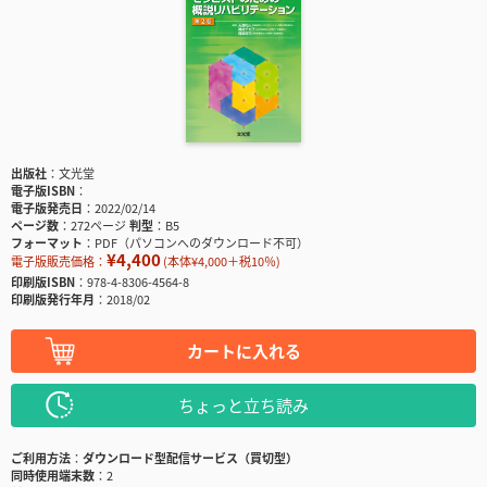
出版社
文光堂
電子版ISBN
電子版発売日
2022/02/14
ページ数
272ページ
判型
B5
フォーマット
PDF（パソコンへのダウンロード不可）
¥4,400
電子版販売価格：
(本体¥4,000＋税10％)
印刷版ISBN
978-4-8306-4564-8
印刷版発行年月
2018/02
カートに入れる
ちょっと立ち読み
ご利用方法
ダウンロード型配信サービス（買切型）
同時使用端末数
2