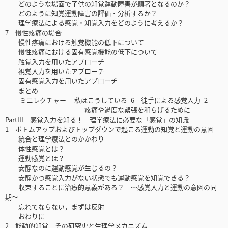
どのような場面で子供の知覚運動障害が顕著となるのか？
どのように知覚運動障害の評価・分析するか？
理学療法による感覚・知覚入力をどのように考えるか？
7 慢性疼痛の場合
慢性疼痛における触覚機能の低下について
慢性疼痛における固有感覚機能の低下について
触覚入力を用いたアプローチ
視覚入力を用いたアプローチ
固有感覚入力を用いたアプローチ
まとめ
ミニレクチャー ‌私はこうしている 6 徒手による感覚入力 2
─疼痛や過度な緊張を和らげるために─
PartIII 感覚入力を知る！ 理学療法に必要な「感覚」の知識
1 ‌ボトムアップおよびトップダウンで起こる運動の知覚と運動の意図
─統合と理学療法とのかかわり─
体性感覚とは？
運動感覚とは？
安静なのに運動感覚が生じるの？
安静かつ感覚入力がない状態でも運動感覚を知覚できる？
収束することに治療的意義がある？ 〜感覚入力と運動の意図の同
期〜
忘れてならない，まずは反射
おわりに
2 能動的知覚─その研究史と生理学メカニズム─