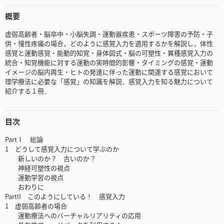
概要
虚弱高齢者・脳卒中・小脳失調・運動器疾患・スポーツ障害の予防・子
供・慢性疼痛の場合，どのように感覚入力を適用するかを解説し，体性
感覚と運動感覚・能動的知覚・身体図式・脳の可塑性・異種感覚入力の
統合・知覚機能に対する運動の実時間的影響・タイミングの感覚・運動
イメージの脳内再生・ヒトの発達に伴った運動に関連する感覚において
理学療法に必要な「感覚」の知識を解説．感覚入力を知る魅力について
紹介する１冊．
目次
PartⅠ 総論
1 どうして感覚入力について学ぶのか
新しいのか？ 古いのか？
神経可塑性の視点
運動学習の視点
おわりに
PartII このようにしている！ 感覚入力
1 虚弱高齢者の場合
運動療法へのバーチャルリアリティの応用