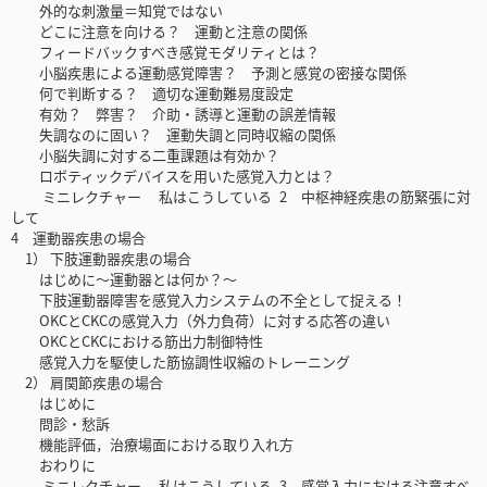
外的な刺激量＝知覚ではない
どこに注意を向ける？ 運動と注意の関係
フィードバックすべき感覚モダリティとは？
小脳疾患による運動感覚障害？ 予測と感覚の密接な関係
何で判断する？ 適切な運動難易度設定
有効？ 弊害？ 介助・誘導と運動の誤差情報
失調なのに固い？ 運動失調と同時収縮の関係
小脳失調に対する二重課題は有効か？
ロボティックデバイスを用いた感覚入力とは？
ミニレクチャー 私はこうしている 2 中枢神経疾患の筋緊張に対
して
4 運動器疾患の場合
1） 下肢運動器疾患の場合
はじめに〜運動器とは何か？〜
下肢運動器障害を感覚入力システムの不全として捉える！
OKCとCKCの感覚入力（外力負荷）に対する応答の違い
OKCとCKCにおける筋出力制御特性
感覚入力を駆使した筋協調性収縮のトレーニング
2） 肩関節疾患の場合
はじめに
問診・愁訴
機能評価，治療場面における取り入れ方
おわりに
ミニレクチャー 私はこうしている 3 感覚入力における注意すべ