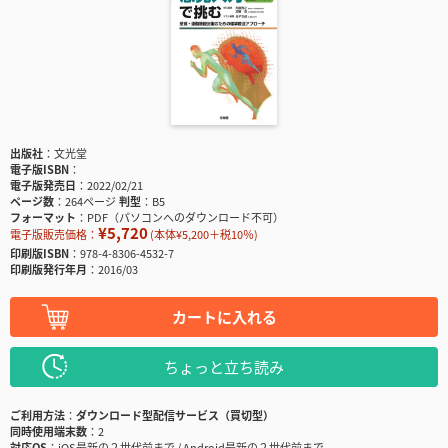
出版社
文光堂
電子版ISBN
電子版発売日
2022/02/21
ページ数
264ページ
判型
B5
フォーマット
PDF（パソコンへのダウンロード不可）
¥5,720
電子版販売価格：
(本体¥5,200＋税10％)
印刷版ISBN
978-4-8306-4532-7
印刷版発行年月
2016/03
カートに入れる
ちょっと立ち読み
ご利用方法
ダウンロード型配信サービス（買切型）
同時使用端末数
2
対応OS
iOS最新の２世代前まで / Android最新の２世代前まで