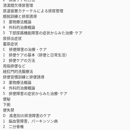
清潔間欠導尿管理
尿道留置カテーテルによる排尿管理
膀胱訓練と排尿誘導
3 薬物療法概論
4 外科的治療概論
5 下部尿路機能障害の症状からみた治療･ケア
尿排出症状
蓄尿症状
C 排便障害の治療・ケア
1 排便ケアの基本（排便と日常生活）
2 排便ケアの方法
用指排便など
経肛門的洗腸療法
排便習慣訓練と排便誘導
3 薬物療法概論
4 外科的治療概論
5 排便障害の症状からみた治療･ケア
便秘
下痢
便失禁
D 疾患別の排泄障害のケア
1 脳血管障害，パーキンソン病
2 二分脊椎