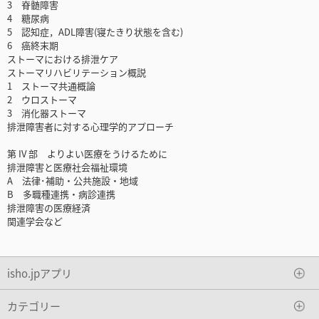
3 脊髄障害
4 糖尿病
5 認知症，ADL障害(寝たきり状態を含む)
6 癌終末期
ストーマにおける排泄ケア
ストーマリハビリテーション概説
1 ストーマ共通概論
2 ウロストーマ
3 消化器ストーマ
排泄障害者に対する心理学的アプローチ
第 IV 部 よりよい医療をうけるために
排泄障害と医療社会福祉環境
A 法律･補助・公共施設・地域
B 多職種連携・病診連携
排泄障害の医療経済
関連学会など
isho.jpアプリ
カテゴリー