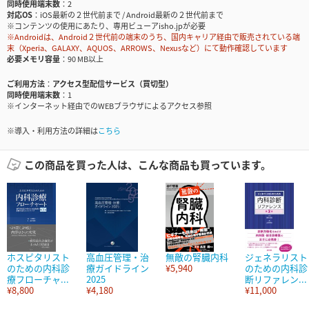
同時使用端末数
2
対応OS
iOS最新の２世代前まで / Android最新の２世代前まで
※コンテンツの使用にあたり、専用ビューアisho.jpが必要
※Androidは、Android２世代前の端末のうち、国内キャリア経由で販売されている端
末（Xperia、GALAXY、AQUOS、ARROWS、Nexusなど）にて動作確認しています
必要メモリ容量
90 MB以上
ご利用方法
アクセス型配信サービス（買切型）
同時使用端末数
1
※インターネット経由でのWEBブラウザによるアクセス参照
※導入・利用方法の詳細は
こちら
この商品を買った人は、こんな商品も買っています。
ホスピタリスト
高血圧管理・治
無敵の腎臓内科
ジェネラリスト
のための内科診
療ガイドライン
¥5,940
のための内科診
療フローチャ...
2025
断リファレン...
¥8,800
¥4,180
¥11,000