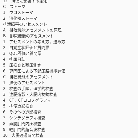
12 排便に影響する薬剤
C ストーマ
1 ウロストーマ
2 消化器ストーマ
排泄障害のアセスメント
A 排泄機能アセスメントの原理
B 排尿機能のアセスメント
1 アセスメントの考え方，進め方
2 自覚症状評価と質問票
3 QOL評価と質問票
4 排尿日誌
5 尿検査と残尿測定
6 専門医による下部尿路機能評価
C 排便機能のアセスメント
1 排便のアセスメント
2 検査の手順，理学的検査
3 注腸造影・大腸内視鏡検査
4 CT，CTコロノグラフィ
5 排便造影検査
6 その他の造影検査
7 シンチグラフィ検査
8 直腸肛門内圧検査
9 経肛門的超音波検査
10 大腸通過時間検査