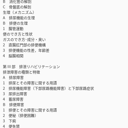
B 消化管の解剖
C 骨盤底の解剖
生理（メカニズム）
A 排尿機能の生理
B 排便の生理
1 腸管運動
便のでき方と性状
ガスのでき方･成分・臭い
2 直腸肛門部の排便機構
3 排便機能の性差，年齢差
4 脳腸相関
第 III 部 排泄リハビリテーション
排泄障害の種類と特徴
A 排尿障害
1 排尿とその障害に関する用語
2 排尿機能障害（下部尿路機能障害）と下部尿路症状
3 尿排出障害
4 蓄尿障害
B 排便障害
1 排便とその障害に関する用語
2 便秘（排便困難）
3 下痢
4 便失禁