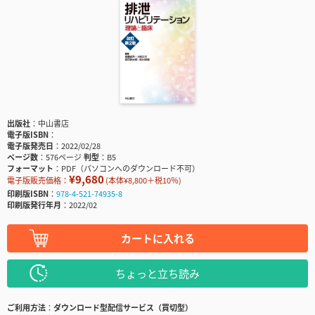
出版社
中山書店
電子版ISBN
電子版発売日
2022/02/28
ページ数
576ページ
判型
B5
フォーマット
PDF（パソコンへのダウンロード不可）
¥9,680
電子版販売価格：
(本体¥8,800＋税10％)
印刷版ISBN
978-4-521-74935-8
印刷版発行年月
2022/02
カートに入れる
ちょっと立ち読み
ご利用方法
ダウンロード型配信サービス（買切型）