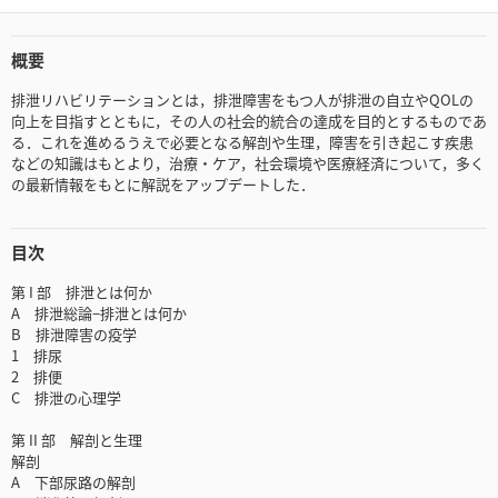
概要
排泄リハビリテーションとは，排泄障害をもつ人が排泄の自立やQOLの
向上を目指すとともに，その人の社会的統合の達成を目的とするものであ
る．これを進めるうえで必要となる解剖や生理，障害を引き起こす疾患
などの知識はもとより，治療・ケア，社会環境や医療経済について，多く
の最新情報をもとに解説をアップデートした．
目次
第 I 部 排泄とは何か
A 排泄総論−排泄とは何か
B 排泄障害の疫学
1 排尿
2 排便
C 排泄の心理学
第 II 部 解剖と生理
解剖
A 下部尿路の解剖