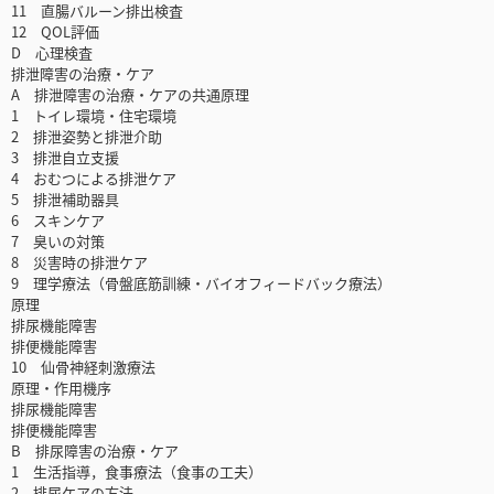
11 直腸バルーン排出検査
12 QOL評価
D 心理検査
排泄障害の治療・ケア
A 排泄障害の治療・ケアの共通原理
1 トイレ環境・住宅環境
2 排泄姿勢と排泄介助
3 排泄自立支援
4 おむつによる排泄ケア
5 排泄補助器具
6 スキンケア
7 臭いの対策
8 災害時の排泄ケア
9 理学療法（骨盤底筋訓練・バイオフィードバック療法）
原理
排尿機能障害
排便機能障害
10 仙骨神経刺激療法
原理・作用機序
排尿機能障害
排便機能障害
B 排尿障害の治療・ケア
1 生活指導，食事療法（食事の工夫）
2 排尿ケアの方法