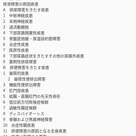
排泄障害の原因疾患
A 排尿障害をきたす疾患
1 中枢神経疾患
2 末梢神経疾患
3 過活動膀胱
4 下部尿路閉塞性疾患
5 骨盤底弛緩・尿道括約筋障害
6 炎症性疾患
7 医原性疾患
8 下部尿路症状をきたすその他の尿路外疾患
9 薬剤性排尿障害
B 排便障害をきたす疾患
1 器質的疾患
2 器質性便排出障害
3 機能性便排出障害
4 肛門部疾患
5 結腸・直腸肛門の先天性奇形
6 低位前方切除後症候群
7 過敏性腸症候群
8 ディスバイオーシス
9 脊髄および馬尾神経障害
10 炎症性腸疾患
11 排便障害の原因となる全身疾患