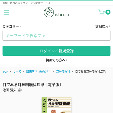
医学・医療の電子コンテンツ配信サービス
0
カテゴリー
詳細検索
ログイン／新規登録
初めての方へ
TOP
すべて
臨床医学（領域別）
耳鼻咽喉科
目でみる耳鼻咽喉科疾患
目でみる耳鼻咽喉科疾患【電子版】
池田 勝久(編)