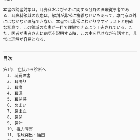
本書の読者対象は，耳鼻科およびそれに関する分野の医療従事者であ
る．耳鼻科領域の疾患は，解剖が非常に複雑なせいもあって，専門家以外
にはなかなか理解できない．本書では非常にわかりやすイラストと明確
な写真で，この領域の疾患が一目で理解できるよう工夫されている．ま
た，医者が患者さんに病気を説明する時，この本を見せながら話すと，非
常に理解が容易となる．
目次
第1部 症状から診断へ
1． 聴覚障害
2． 耳鳴り
3． 耳痛
4． 耳漏
5． 耳閉感
6． めまい
7． 鼻出血
8． 鼻閉
9． 鼻汁
10． 視力障害
11． 眼球突出・陥凹