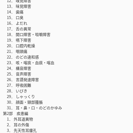
12． 嗅覚障害
13． 味覚障害
14． 歯痛
15． 口臭
16． よだれ
17． 舌の異常
18． 開口障害・咀嚼障害
19． 嚥下障害
20． 口腔内乾燥
21． 咽頭痛
22． のどの違和感
23． 咳・喀痰・血痰・喀血
24． 構音障害
25． 音声障害
26． 言語発達障害
27． 呼吸困難
28． いびき
29． しゃっくり
30． 顔面・頸部腫脹
31． 耳・鼻・口・のどのかゆみ
第2部 疾患編
1． 外耳道異物
2． 耳の外傷
3． 先天性耳瘻孔