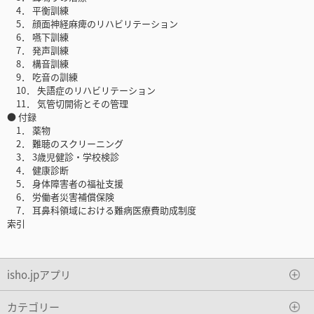
4． 平衡訓練
5． 顔面神経麻痺のリハビリテーション
6． 嚥下訓練
7． 発声訓練
8． 構音訓練
9． 吃音の訓練
10． 失語症のリハビリテーション
11． 気管切開術とその管理
● 付録
1． 薬物
2． 難聴のスクリーニング
3． 3歳児健診・学校検診
4． 健康診断
5． 身体障害者の福祉支援
6． 労働者災害補償保険
7． 耳鼻科領域における難病医療費助成制度
索引
isho.jpアプリ
カテゴリー