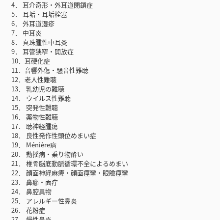
4． 耳介奇形・外耳道閉鎖症
5． 耳垢・耳垢栓塞
6． 外耳道湿疹
7． 中耳炎
8． 真珠腫性中耳炎
9． 耳管狭窄・開放症
10．耳硬化症
11．音響外傷・騒音性難聴
12．老人性難聴
13． 乳幼児の難聴
14． ウイルス性難聴
15． 突発性難聴
16． 薬物性難聴
17． 聴神経腫瘍
18． 良性発作性頭位めまい症
19． Ménière病
20． 動揺病・乗り物酔い
21． 椎骨脳底動脈循環不全によるめまい
22． 顔面神経麻痺・顔面痙攣・眼瞼痙攣
23． 鼻癤・面疔
24． 鼻腔異物
25． アレルギー性鼻炎
26． 花粉症
27． 慢性鼻炎