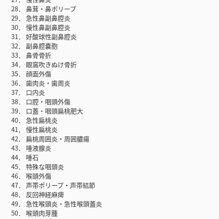
28． 鼻茸・鼻ポリープ
29． 急性鼻副鼻腔炎
30． 慢性鼻副鼻腔炎
31． 好酸球性副鼻腔炎
32． 副鼻腔嚢胞
33． 鼻骨骨折
34． 眼窩吹きぬけ骨折
35． 顔面外傷
36． 歯肉炎・歯周炎
37． 口内炎
38． 口腔・咽頭外傷
39． 口蓋・咽頭扁桃肥大
40． 急性扁桃炎
41． 慢性扁桃炎
42． 扁桃周囲炎・周囲膿瘍
43． 唾液腺炎
44． 唾石
45． 特殊な咽頭炎
46． 喉頭外傷
47． 声帯ポリープ・声帯結節
48． 反回神経麻痺
49． 急性喉頭炎・急性喉頭蓋炎
50． 喉頭肉芽腫