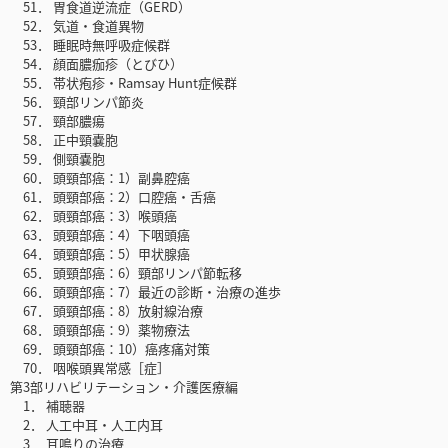
51． 胃食道逆流症（GERD）
52． 気道・食道異物
53． 睡眠時無呼吸症候群
54． 顔面膿痂疹（とびひ）
55． 帯状疱疹・Ramsay Hunt症候群
56． 頸部リンパ節炎
57． 頸部膿瘍
58． 正中頸嚢胞
59． 側頸嚢胞
60． 頭頸部癌：1）副鼻腔癌
61． 頭頸部癌：2）口腔癌・舌癌
62． 頭頸部癌：3）喉頭癌
63． 頭頸部癌：4）下咽頭癌
64． 頭頸部癌：5）甲状腺癌
65． 頭頸部癌：6）頸部リンパ節転移
66． 頭頸部癌：7）最近の診断・治療の進歩
67． 頭頸部癌：8）放射線治療
68． 頭頸部癌：9）薬物療法
69． 頭頸部癌：10）癌疼痛対策
70． 咽喉頭異常感［症］
第3部リハビリテーション・介護医療編
1． 補聴器
2． 人工中耳・人工内耳
3． 耳鳴りの治療