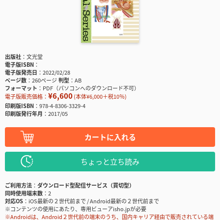
出版社
文光堂
電子版ISBN
電子版発売日
2022/02/28
ページ数
260ページ
判型
AB
フォーマット
PDF（パソコンへのダウンロード不可）
¥6,600
電子版販売価格：
(本体¥6,000＋税10％)
印刷版ISBN
978-4-8306-3329-4
印刷版発行年月
2017/05
カートに入れる
ちょっと立ち読み
ご利用方法
ダウンロード型配信サービス（買切型）
同時使用端末数
2
対応OS
iOS最新の２世代前まで / Android最新の２世代前まで
※コンテンツの使用にあたり、専用ビューアisho.jpが必要
※Androidは、Android２世代前の端末のうち、国内キャリア経由で販売されている端