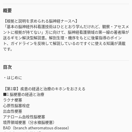
概要
【根拠と説明を求められる脳神経ナースへ】
「基本の脳神経外科看護技術はひととおり学んだけれど、観察・アセスメ
ントに根拠が持てない」方に向けて、脳神経看護領域の第一線の著者陣が
送るギモン解決型解説書。解剖生理・機序をもとに後輩指導のポイン
ト、ガイドラインを反映して解説しているのですぐに使える知識が満載
です。
目次
・はじめに
【第1章】疾患の経過と治療のキホンをおさえる
■1 脳梗塞の経過と治療
ラクナ梗塞
心原性脳塞栓症
出血性梗塞
アテローム血栓性脳梗塞
境界領域梗塞（分水嶺脳梗塞）
BAD（branch atheromatous disease）