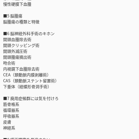
慢性硬膜下血腫
■5 脳腫瘍
脳腫瘍の種類と特徴
■6 脳神経外科手術のキホン
開頭血腫除去術
開頭クリッピング術
開頭外減圧術
開頭腫瘍摘出術
吻合術
内視鏡下血腫除去術
CEA（頚動脈内膜剥離術）
CAS（頚動脈ステント留置術）
下垂体（経蝶形骨洞手術）
■7 廃用症候群には気を付けろ
筋骨格系
循環器系
呼吸器系
皮膚
神経系