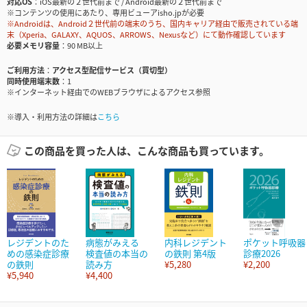
対応OS
iOS最新の２世代前まで / Android最新の２世代前まで
※コンテンツの使用にあたり、専用ビューアisho.jpが必要
※Androidは、Android２世代前の端末のうち、国内キャリア経由で販売されている端
末（Xperia、GALAXY、AQUOS、ARROWS、Nexusなど）にて動作確認しています
必要メモリ容量
90 MB以上
ご利用方法
アクセス型配信サービス（買切型）
同時使用端末数
1
※インターネット経由でのWEBブラウザによるアクセス参照
※導入・利用方法の詳細は
こちら
この商品を買った人は、こんな商品も買っています。
レジデントのた
病態がみえる
内科レジデント
ポケット呼吸器
めの感染症診療
検査値の本当の
の鉄則 第4版
診療2026
の鉄則
読み方
¥5,280
¥2,200
¥5,940
¥4,400