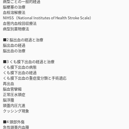
病型ごとの一般的経過
脳梗塞の治療
血栓溶解療法
NIHSS（National Institutes of Health Stroke Scale）
血管内血栓回収療法
病型別薬物療法
■2 脳出血の経過と治療
脳出血の経過
脳出血の治療
■3 くも膜下出血の経過と治療
くも膜下出血の病態
くも膜下出血の経過
くも膜下出血の重症度分類と手術適応
再出血
脳血管攣縮
正常圧水頭症
脳浮腫
頭蓋内圧亢進
クッシング現象
■4 頭部外傷
急性頭蓋内血腫