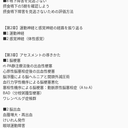
■8 嚥下障害を見逃さない
摂食嚥下の5期を確認しよう
摂食嚥下障害を見逃さないための評価方法
【第2章】運動神経と感覚神経の経路を振り返る
■1 運動神経
■2 感覚神経（体性感覚）
【第3章】アセスメントの導きかた
■1 脳梗塞
rt-PA静注療法後の出血性梗塞
心原性脳塞栓症後の出血性梗塞
脳浮腫による脳ヘルニアと開頭外減圧術
血行力学性機序による脳梗塞悪化
塞栓性機序による脳梗塞：動脈原性脳塞栓症（A to A）
BAD（分枝粥腫型梗塞）
ワレンベルグ症候群
■2 脳出血
血腫増大・再出血
けいれん発作
眼球運動障害