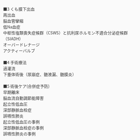
■3 くも膜下出血
再出血
脳血管攣縮
低Na血症
中枢性塩類喪失症候群（CSWS）と抗利尿ホルモン不適合分泌症候群
（SIADH）
オーバードレナージ
アクティーバルブ
■4 手術療法
過灌流
下垂体術後（尿崩症、髄液漏、髄膜炎）
■5 術後ケア(合併症予防)
早期離床
脳血流自動調節能障害
起立性低血圧
深部静脈血栓症
誤嚥性肺炎
起立性低血圧の事例
深部静脈血栓症の事例
誤嚥性肺炎の事例