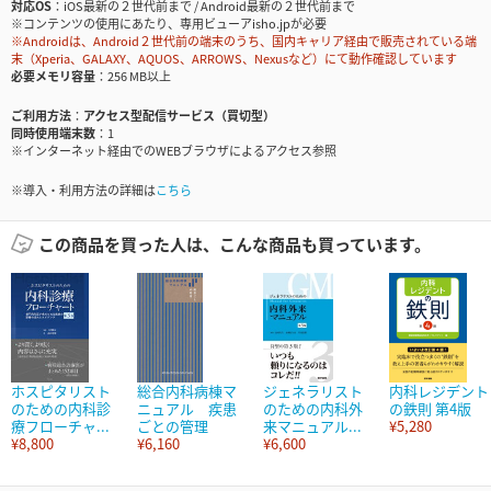
対応OS
iOS最新の２世代前まで / Android最新の２世代前まで
※コンテンツの使用にあたり、専用ビューアisho.jpが必要
※Androidは、Android２世代前の端末のうち、国内キャリア経由で販売されている端
末（Xperia、GALAXY、AQUOS、ARROWS、Nexusなど）にて動作確認しています
必要メモリ容量
256 MB以上
ご利用方法
アクセス型配信サービス（買切型）
同時使用端末数
1
※インターネット経由でのWEBブラウザによるアクセス参照
※導入・利用方法の詳細は
こちら
この商品を買った人は、こんな商品も買っています。
ホスピタリスト
総合内科病棟マ
ジェネラリスト
内科レジデント
のための内科診
ニュアル 疾患
のための内科外
の鉄則 第4版
療フローチャ...
ごとの管理
来マニュアル...
¥5,280
¥8,800
¥6,160
¥6,600