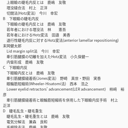
上眼瞼の睫毛内反とは 鹿嶋 友敬
埋没縫合法 村上 正洋
切開法(Hotz変法) 今川 幸宏
B 下眼瞼の睫毛内反
下眼瞼の睫毛内反とは 鹿嶋 友敬
若年者における埋没法 林 憲吾
若年者におけるHotz変法 田邉 美香
退行性睫毛内反に対するHotz変法(anterior lamellar repositioning)
末岡健太郎
Lid margin split法 今川 幸宏
牽引筋腱膜の切離を加えたHotz変法 小久保健一
内眥形成 鹿嶋 友敬
C 下眼瞼内反
下眼瞼内反とは 鹿嶋 友敬
牽引筋腱膜縫着術(Jones変法) 野崎 真世・野田 実香
眼輪筋短縮術(Wheeler-Hisatomi法) 西本 浩之
Lower eyelid retractors' advancement(LER advancement) 柿﨑 裕
彦
牽引筋腱膜縫着術と眼輪筋短縮術を併用した下眼瞼内反手術 村上
正洋
D 睫毛乱生・睫毛重生
睫毛乱生・睫毛重生とは 鹿嶋 友敬
電気分解法 兼森 良和
毛根除去法 鹿嶋 友敬