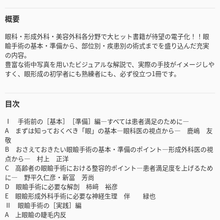
概要
眼科・形成外科・美容外科各分野で大ヒット書籍が待望の電子化！！眼
瞼手術の基本・準備から、部位別・疾患別の術式までを盛り込んだ充実
の内容。
豊富な術中写真を用いたビジュアルな解説で、実際の手技がイメージしや
すく、眼形成の初学者にも熟練者にも、必ず役立つ1冊です。
目次
Ⅰ 手術前の［基本］［準備］編―すべては患者満足のために―
A まずは知っておくべき「眼」の基本―眼科医の視点から― 鹿嶋 友
敬
B おさえておきたい眼瞼手術の基本・準備のポイント―形成外科医の視
点から― 村上 正洋
C 高齢者の眼瞼手術における整容的ポイント―患者満足度を上げるため
に― 野平久仁彦・新冨 芳尚
D 眼瞼手術に必要な解剖 柿﨑 裕彦
E 眼瞼形成外科手術に必要な神経生理 伴 緑也
Ⅱ 眼瞼手術の［実践］編
A 上眼瞼の睫毛内反