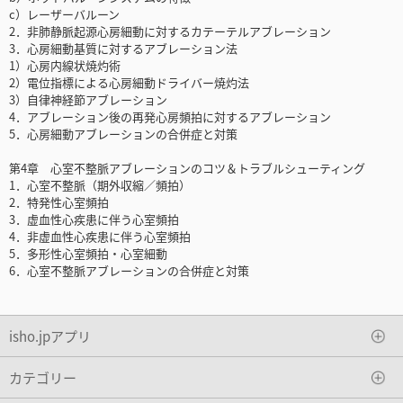
c）レーザーバルーン
2．非肺静脈起源心房細動に対するカテーテルアブレーション
3．心房細動基質に対するアブレーション法
1）心房内線状焼灼術
2）電位指標による心房細動ドライバー焼灼法
3）自律神経節アブレーション
4．アブレーション後の再発心房頻拍に対するアブレーション
5．心房細動アブレーションの合併症と対策
第4章 心室不整脈アブレーションのコツ＆トラブルシューティング
1．心室不整脈（期外収縮／頻拍）
2．特発性心室頻拍
3．虚血性心疾患に伴う心室頻拍
4．非虚血性心疾患に伴う心室頻拍
5．多形性心室頻拍・心室細動
6．心室不整脈アブレーションの合併症と対策
isho.jpアプリ
カテゴリー