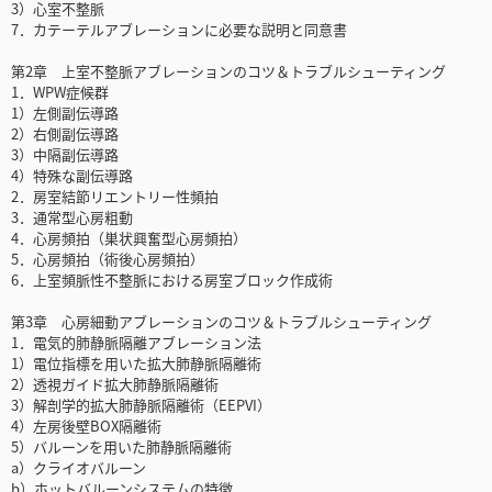
3）心室不整脈
7．カテーテルアブレーションに必要な説明と同意書
第2章 上室不整脈アブレーションのコツ＆トラブルシューティング
1．WPW症候群
1）左側副伝導路
2）右側副伝導路
3）中隔副伝導路
4）特殊な副伝導路
2．房室結節リエントリー性頻拍
3．通常型心房粗動
4．心房頻拍（巣状興奮型心房頻拍）
5．心房頻拍（術後心房頻拍）
6．上室頻脈性不整脈における房室ブロック作成術
第3章 心房細動アブレーションのコツ＆トラブルシューティング
1．電気的肺静脈隔離アブレーション法
1）電位指標を用いた拡大肺静脈隔離術
2）透視ガイド拡大肺静脈隔離術
3）解剖学的拡大肺静脈隔離術（EEPVI）
4）左房後壁BOX隔離術
5）バルーンを用いた肺静脈隔離術
a）クライオバルーン
b）ホットバルーンシステムの特徴