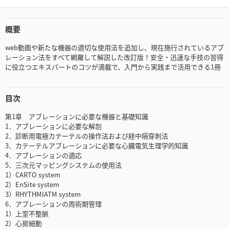
概要
web動画や新たな機器の適切な使用法を追加し、現在施行されているアブ
レーション法をすべて網羅して解説した改訂版！安全・迅速な手技の習得
に役立つエキスパートのコツが満載で、入門から実践まで活用できる1冊
目次
第1章 アブレーションに必要な機器と基礎知識
1．アブレーションに必要な解剖
2．診断用電極カテーテルの操作法および経中隔穿刺法
3．カテーテルアブレーションに必要な心臓電気生理学的知識
4．アブレーションの適応
5．三次元マッピングシステムの使用法
1）CARTO system
2）EnSite system
3）RHYTHMIATM system
6．アブレーションの周術期管理
1）上室不整脈
2）心房細動