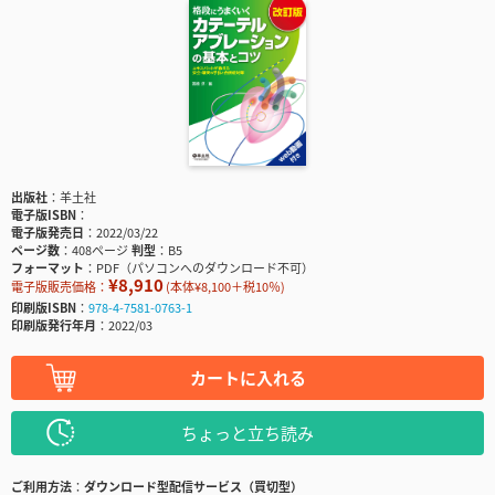
出版社
羊土社
電子版ISBN
電子版発売日
2022/03/22
ページ数
408ページ
判型
B5
フォーマット
PDF（パソコンへのダウンロード不可）
¥8,910
電子版販売価格：
(本体¥8,100＋税10％)
印刷版ISBN
978-4-7581-0763-1
印刷版発行年月
2022/03
カートに入れる
ちょっと立ち読み
ご利用方法
ダウンロード型配信サービス（買切型）