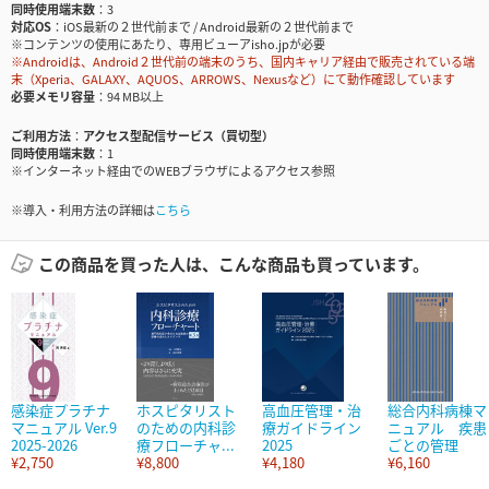
同時使用端末数
3
対応OS
iOS最新の２世代前まで / Android最新の２世代前まで
※コンテンツの使用にあたり、専用ビューアisho.jpが必要
※Androidは、Android２世代前の端末のうち、国内キャリア経由で販売されている端
末（Xperia、GALAXY、AQUOS、ARROWS、Nexusなど）にて動作確認しています
必要メモリ容量
94 MB以上
ご利用方法
アクセス型配信サービス（買切型）
同時使用端末数
1
※インターネット経由でのWEBブラウザによるアクセス参照
※導入・利用方法の詳細は
こちら
この商品を買った人は、こんな商品も買っています。
感染症プラチナ
ホスピタリスト
高血圧管理・治
総合内科病棟マ
マニュアル Ver.9
のための内科診
療ガイドライン
ニュアル 疾患
2025-2026
療フローチャ...
2025
ごとの管理
¥2,750
¥8,800
¥4,180
¥6,160