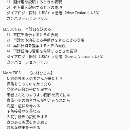
4） 副作用を説明するときの表現
5） 処方量を説明するときの表現
ダイアログ 医師（USA）×患者（New Zealand, USA）
カンバセーションドリル
LESSON12 再診日を決める
1） 来院を指示するときの表現
2） 再診の予約をとる手助けをするときの表現
3） 再診日時を提案するときの表現
4） 再診日時の変更を希望するときの表現
ダイアログ 医師（USA）×患者（Korea, Vietnam, USA）
カンバセーションドリル
More TIPS 【小林ひろみ】
初診の外国人患者さんが来たとき
保険をもっていなかったら
文化や宗教の差に配慮する
患者さんとのよりよい関係を築くには
意識不明の患者さんが担ぎ込まれたら
病歴・症状を尋ねる
予防接種歴を尋ねる
入院手続きの説明をする
癖のある英語を聞き取る
残念な結果を伝える