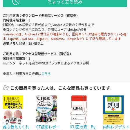
ちょっと立ち読み
ご利用方法
ダウンロード型配信サービス（買切型）
同時使用端末数
3
対応OS
iOS最新の２世代前まで / Android最新の２世代前まで
※コンテンツの使用にあたり、専用ビューアisho.jpが必要
※Androidは、Android２世代前の端末のうち、国内キャリア経由で販売されている端
末（Xperia、GALAXY、AQUOS、ARROWS、Nexusなど）にて動作確認しています
必要メモリ容量
18 MB以上
ご利用方法
アクセス型配信サービス（買切型）
同時使用端末数
1
※インターネット経由でのWEBブラウザによるアクセス参照
※導入・利用方法の詳細は
こちら
この商品を買った人は、こんな商品も買っています。
誰も教えてくれ
CT読影レポー
ICU医の素 By
内科レジデント