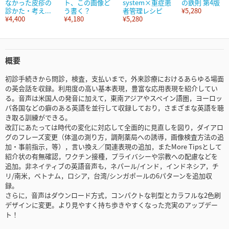
なかった皮疹の
ト、この画像ど
system×重症患
の鉄則 第4版
診かた・考え...
う書く？
者管理レシピ
¥5,280
¥4,400
¥4,180
¥5,280
概要
初診手続きから問診，検査，支払いまで，外来診療におけるあらゆる場面
の英会話を収録。利用度の高い基本表現，豊富な応用表現を紹介してい
る。音声は米国人の発音に加えて，東南アジアやスペイン語圏，ヨーロッ
パ各国などの癖のある英語を並行して収録しており，さまざまな英語を聴
き取る訓練ができる。
改訂にあたっては時代の変化に対応して全面的に見直しを図り，ダイアロ
グのフレーズ変更（体温の測り方，調剤薬局への誘導，画像検査方法の追
加・事前指示，等），言い換え／関連表現の追加，またMore Tipsとして
紹介状の有無確認，ワクチン接種，プライバシーや宗教への配慮などを
追加。非ネイティブの英語音声も，ネパール/インド，インドネシア，チ
リ/南米，ベトナム，ロシア，台湾/シンガポールの6パターンを追加収
録。
さらに，音声はダウンロード方式，コンパクトな判型とカラフルな2色刷
デザインに変更。より見やすく持ち歩きやすくなった充実のアップデー
ト！