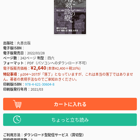
出版社
丸善出版
電子版ISBN
電子版発売日
2022/03/28
ページ数
242ページ
判型
四六
フォーマット
PDF（パソコンへのダウンロード不可）
¥2,640
電子版販売価格：
(本体¥2,400＋税10％)
特記事項
p204〜207が「落丁」となっていますが、これは本当の落丁ではありませ
ん。著者の表現手法なのでご承知おきください。
印刷版ISBN
978-4-621-30604-8
印刷版発行年月
2021/03
カートに入れる
ちょっと立ち読み
ご利用方法
ダウンロード型配信サービス（買切型）
同時使用端末数
3