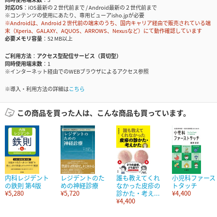
対応OS
iOS最新の２世代前まで / Android最新の２世代前まで
※コンテンツの使用にあたり、専用ビューアisho.jpが必要
※Androidは、Android２世代前の端末のうち、国内キャリア経由で販売されている端
末（Xperia、GALAXY、AQUOS、ARROWS、Nexusなど）にて動作確認しています
必要メモリ容量
52 MB以上
ご利用方法
アクセス型配信サービス（買切型）
同時使用端末数
1
※インターネット経由でのWEBブラウザによるアクセス参照
※導入・利用方法の詳細は
こちら
この商品を買った人は、こんな商品も買っています。
内科レジデント
レジデントのた
誰も教えてくれ
小児科ファース
の鉄則 第4版
めの神経診療
なかった皮疹の
トタッチ
¥5,280
¥5,720
診かた・考え...
¥4,400
¥4,400