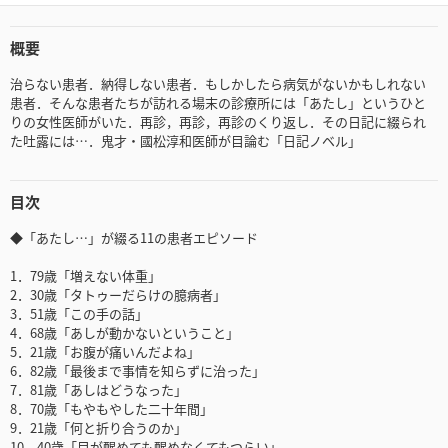
概要
治らない患者．納得しない患者．もしかしたら病気がないかもしれない
患者．そんな患者たちが訪れる場末の診療所には「あたし」というひと
りの女性医師がいた．再診，再診，再診のくり返し．その日記に綴られ
た吐露には…．鬼才・國松淳和医師が目論む「日記ノベル」
目次
◆「あたし…」が綴る11の患者エピソード
1．79歳「増えない体重」
2．30歳「タトゥーだらけの臆病者」
3．51歳「この手の話」
4．68歳「あしが動かないということ」
5．21歳「お腹が痛いんだよね」
6．82歳「最後まで事情を知らずに治った」
7．81歳「あしはどうなった」
8．70歳「もやもやした二十年間」
9．21歳「何と折り合うのか」
10．40歳「目が醒めても醒めなくてもつらい」