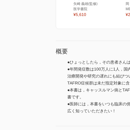
矢崎 義雄(監修)
岡
医学書院
M
¥5,610
¥2
概要
●ひょっとしたら，その患者さん
●年間発症数は100万人に1人，
治療開発や研究の遅れにも結びつい
TAFRO症候群は未だ指定対象に
●本書は，キャッスルマン病とT
書です。
●医師には，本書をいつも臨床の
広く知っていただきたい！