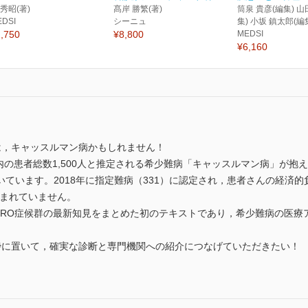
 秀昭(著)
髙岸 勝繁(著)
筒泉 貴彦(編集) 山
EDSI
シーニュ
集) 小坂 鎮太郎(編
,750
¥8,800
MEDSI
¥6,160
は，キャッスルマン病かもしれません！
国内の患者総数1,500人と推定される希少難病「キャッスルマン病」が
ています。2018年に指定難病（331）に認定され，患者さんの経済
含まれていません。
AFRO症候群の最新知見をまとめた初のテキストであり，希少難病の医
傍に置いて，確実な診断と専門機関への紹介につなげていただきたい！