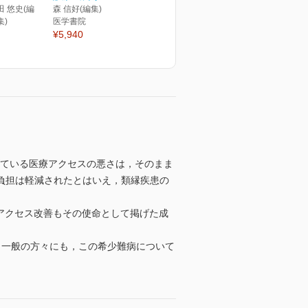
田 悠史(編
森 信好(編集)
集)
医学書院
¥5,940
抱えている医療アクセスの悪さは，そのまま
的負担は軽減されたとはいえ，類縁疾患の
療アクセス改善もその使命として掲げた成
 一般の方々にも，この希少難病について