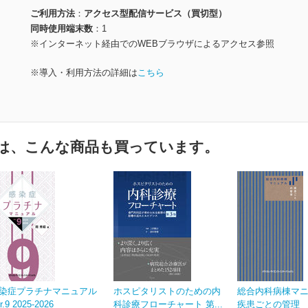
ご利用方法
アクセス型配信サービス（買切型）
同時使用端末数
1
※インターネット経由でのWEBブラウザによるアクセス参照
※導入・利用方法の詳細は
こちら
は、こんな商品も買っています。
染症プラチナマニュアル
ホスピタリストのための内
総合内科病棟マ
r.9 2025-2026
科診療フローチャート 第...
疾患ごとの管理