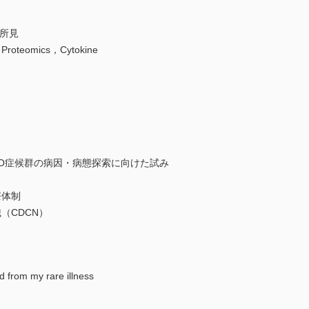
所見
omics，Cytokine
RO症候群の病因・病態探索に向けた試み
療体制
（CDCN）
 from my rare illness