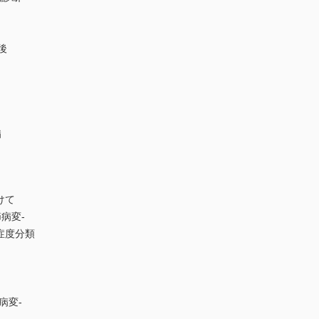
後
病
けて
節病変-
症度分類
病変-