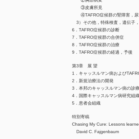
②胸部病変
③皮膚所見
④TAFRO症候群の腎障害，尿
3）その他，特殊検査，遺伝子，Prote
6．TAFRO症候群の診断
7．TAFRO症候群の合併症
8．TAFRO症候群の治療
9．TAFRO症候群の経過，予後
第3章 展 望
1．キャッスルマン病およびTAF
2．新規治療法の開発
3．本邦のキャッスルマン病の診
4．国際キャッスルマン病研究組織
5．患者会組織
特別寄稿
Chasing My Cure: Lessons learned
David C. Fajgenbaum