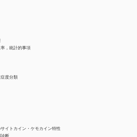
態
生率，統計的事項
重症度分類
サイトカイン・ケモカイン特性
別診断