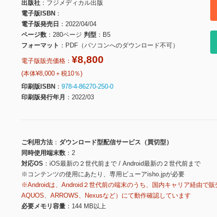
出版社
フジメディカル出版
電子版ISBN
電子版発売日
2022/04/04
ページ数
280ページ
判型
B5
フォーマット
PDF（パソコンへのダウンロード不可）
¥8,800
電子版販売価格：
(本体¥8,000＋税10％)
印刷版ISBN
978-4-86270-250-0
印刷版発行年月
2022/03
ご利用方法
ダウンロード型配信サービス（買切型）
同時使用端末数
2
対応OS
iOS最新の２世代前まで / Android最新の２世代前まで
※コンテンツの使用にあたり、専用ビューアisho.jpが必要
※Androidは、Android２世代前の端末のうち、国内キャリア経由で販
AQUOS、ARROWS、Nexusなど）にて動作確認しています
必要メモリ容量
144 MB以上