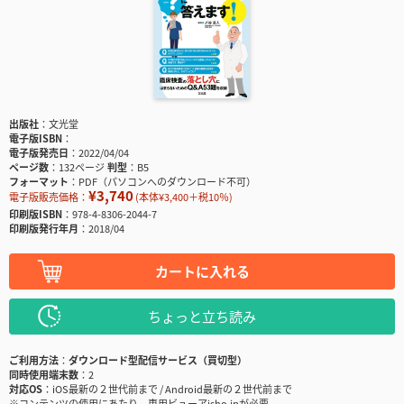
出版社
文光堂
電子版ISBN
電子版発売日
2022/04/04
ページ数
132ページ
判型
B5
フォーマット
PDF（パソコンへのダウンロード不可）
¥3,740
電子版販売価格：
(本体¥3,400＋税10％)
印刷版ISBN
978-4-8306-2044-7
印刷版発行年月
2018/04
カートに入れる
ちょっと立ち読み
ご利用方法
ダウンロード型配信サービス（買切型）
同時使用端末数
2
対応OS
iOS最新の２世代前まで / Android最新の２世代前まで
※コンテンツの使用にあたり、専用ビューアisho.jpが必要