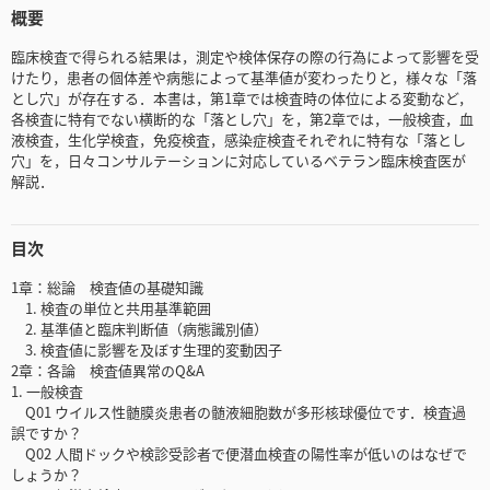
概要
臨床検査で得られる結果は，測定や検体保存の際の行為によって影響を受
けたり，患者の個体差や病態によって基準値が変わったりと，様々な「落
とし穴」が存在する．本書は，第1章では検査時の体位による変動など，
各検査に特有でない横断的な「落とし穴」を，第2章では，一般検査，血
液検査，生化学検査，免疫検査，感染症検査それぞれに特有な「落とし
穴」を，日々コンサルテーションに対応しているベテラン臨床検査医が
解説．
目次
1章：総論 検査値の基礎知識
1. 検査の単位と共用基準範囲
2. 基準値と臨床判断値（病態識別値）
3. 検査値に影響を及ぼす生理的変動因子
2章：各論 検査値異常のQ&A
1. 一般検査
Q01 ウイルス性髄膜炎患者の髄液細胞数が多形核球優位です．検査過
誤ですか？
Q02 人間ドックや検診受診者で便潜血検査の陽性率が低いのはなぜで
しょうか？