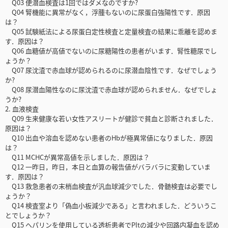
Q03 便潜血検査は1回ではダメなのですか?
Q04 腎機能に異常がなく，浮腫もないのに尿蛋白強陽性です．原因
は？
Q05 試験紙法による尿蛋白定性検査と定量検査の結果に乖離を認めま
す．原因は？
Q06 血糖値が高値でないのに尿糖陽性の患者がいます．腎性糖尿でし
ょうか？
Q07 尿沈渣で赤血球が認められるのに尿潜血陰性です．なぜでしょう
か?
Q08 尿潜血陽性なのに尿沈渣で赤血球が認められません．なぜでしょ
うか?
2. 血液検査
Q09 生来健康な若い女性アスリートが健診で貧血と診断されました．
原因は？
Q10 出血や溶血を認めない患者のHbが極異常値になりました．原因
は？
Q11 MCHCが異常高値を示しました．原因は？
Q12 一昨日，昨日，本日と血算の報告値がバラバラに変動していま
す．原因は？
Q13 救急患者の末梢血検査が汎血球減少でした．骨髄検査は必要でし
ょうか？
Q14 検査室より「偽血小板減少である」と言われました．どういうこ
とでしょうか？
Q15 ヘパリンを使用している透析患者でPltの減少や回路内凝血を認め