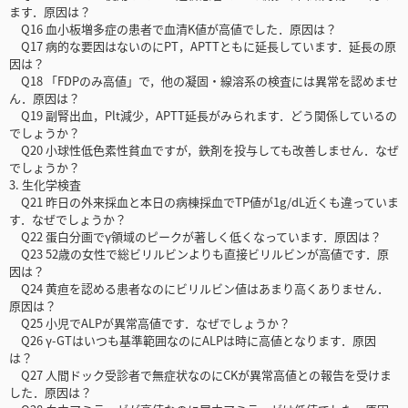
ます．原因は？
Q16 血小板増多症の患者で血清K値が高値でした．原因は？
Q17 病的な要因はないのにPT，APTTともに延長しています．延長の原
因は？
Q18 「FDPのみ高値」で，他の凝固・線溶系の検査には異常を認めませ
ん．原因は？
Q19 副腎出血，Plt減少，APTT延長がみられます．どう関係しているの
でしょうか？
Q20 小球性低色素性貧血ですが，鉄剤を投与しても改善しません．なぜ
でしょうか？
3. 生化学検査
Q21 昨日の外来採血と本日の病棟採血でTP値が1g/dL近くも違っていま
す．なぜでしょうか？
Q22 蛋白分画でγ領域のピークが著しく低くなっています．原因は？
Q23 52歳の女性で総ビリルビンよりも直接ビリルビンが高値です．原
因は？
Q24 黄疸を認める患者なのにビリルビン値はあまり高くありません．
原因は？
Q25 小児でALPが異常高値です．なぜでしょうか？
Q26 γ-GTはいつも基準範囲なのにALPは時に高値となります．原因
は？
Q27 人間ドック受診者で無症状なのにCKが異常高値との報告を受けま
した．原因は？