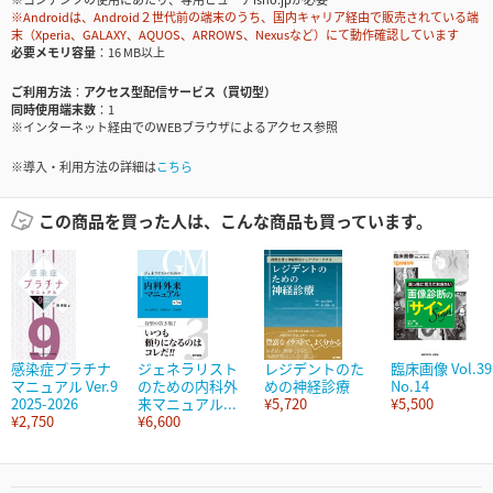
※Androidは、Android２世代前の端末のうち、国内キャリア経由で販売されている端
末（Xperia、GALAXY、AQUOS、ARROWS、Nexusなど）にて動作確認しています
必要メモリ容量
16 MB以上
ご利用方法
アクセス型配信サービス（買切型）
同時使用端末数
1
※インターネット経由でのWEBブラウザによるアクセス参照
※導入・利用方法の詳細は
こちら
この商品を買った人は、こんな商品も買っています。
感染症プラチナ
ジェネラリスト
レジデントのた
臨床画像 Vol.39
マニュアル Ver.9
のための内科外
めの神経診療
No.14
2025-2026
来マニュアル...
¥5,720
¥5,500
¥2,750
¥6,600