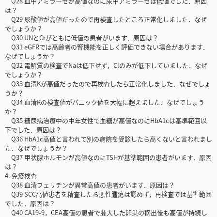
Q28 血中アミラーゼが高値なのに尿中アミラーゼは低値でした．原因
は？
Q29 尿酸値が高値だったので再検査したところ正常化しました．なぜ
でしょうか？
Q30 UNとCrがともに低値の患者がいます．原因は？
Q31 eGFRでは高齢者の腎機能を正しく評価できない場合があります．
なぜでしょうか？
Q32 電解質の検査でNaは低下せず，Clのみが低下していました．なぜ
でしょうか？
Q33 血清Kが高値だったので再検査したら正常化しました．なぜでしょ
うか？
Q34 血清Kの検査値がパニック値を大幅に超えました．なぜでしょう
か？
Q35 糖尿病治療中の中年女性で血糖が高値なのにHbA1cは基準範囲以
下でした．原因は？
Q36 HbA1c高値と言われて別の病院を受診したら高くないと言われまし
た．なぜでしょうか？
Q37 甲状腺ホルモンが高値なのにTSHが基準範囲の患者がいます．原因
は？
4. 免疫検査
Q38 血清フェリチンが異常高値の患者がいます．原因は？
Q39 SCC高値患者を精査したら悪性腫瘍は認めず，再検査では基準範囲
でした．原因は？
Q40 CA19-9，CEA高値の患者で腫大した卵巣の摘出後も高値が持続し