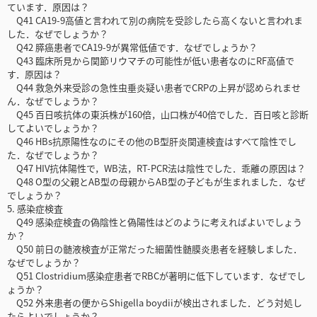
ています．原因は？
Q41 CA19-9高値と言われて別の病院を受診したら高くないと言われま
した．なぜでしょうか？
Q42 膵癌患者でCA19-9が異常低値です．なぜでしょうか？
Q43 臨床所見から関節リウマチの可能性が低い患者なのにRF高値で
す．原因は？
Q44 救急外来受診の急性虫垂炎疑い患者でCRPの上昇が認められませ
ん．なぜでしょうか？
Q45 百日咳抗体の東浜株が160倍，山口株が40倍でした．百日咳と診断
してよいでしょうか？
Q46 HBs抗原陽性なのにその他のB型肝炎関連検査はすべて陰性でし
た．なぜでしょうか？
Q47 HIV抗体陽性で，WB法，RT-PCR法は陰性でした．乖離の原因は？
Q48 O型の父親とAB型の母親からAB型の子どもが生まれました．なぜ
でしょうか？
5. 感染症検査
Q49 感染症検査の偽陰性と偽陽性はどのように考えればよいでしょう
か？
Q50 前日の髄液検査が正常だった細菌性髄膜炎患者を経験しました．
なぜでしょうか？
Q51 Clostridium感染症患者でRBCが著明に低下しています．なぜでし
ょうか？
Q52 外来患者の便からShigella boydiiが検出されました．どう対処し
たらよいでしょうか？