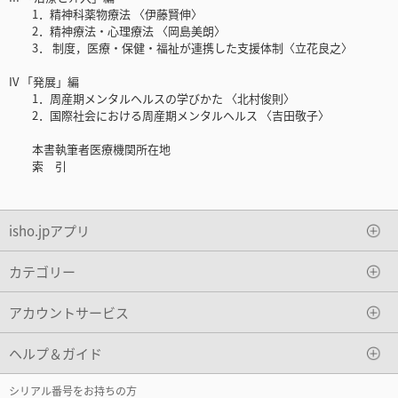
1．精神科薬物療法 〈伊藤賢伸〉
2．精神療法・心理療法 〈岡島美朗〉
3． 制度，医療・保健・福祉が連携した支援体制〈立花良之〉
IV 「発展」編
1．周産期メンタルヘルスの学びかた 〈北村俊則〉
2．国際社会における周産期メンタルヘルス 〈吉田敬子〉
本書執筆者医療機関所在地
索 引
isho.jpアプリ
カテゴリー
アカウントサービス
ヘルプ＆ガイド
シリアル番号をお持ちの方