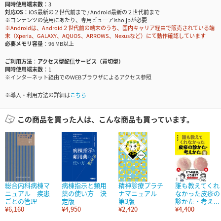
同時使用端末数
3
対応OS
iOS最新の２世代前まで / Android最新の２世代前まで
※コンテンツの使用にあたり、専用ビューアisho.jpが必要
※Androidは、Android２世代前の端末のうち、国内キャリア経由で販売されている端
末（Xperia、GALAXY、AQUOS、ARROWS、Nexusなど）にて動作確認しています
必要メモリ容量
96 MB以上
ご利用方法
アクセス型配信サービス（買切型）
同時使用端末数
1
※インターネット経由でのWEBブラウザによるアクセス参照
※導入・利用方法の詳細は
こちら
この商品を買った人は、こんな商品も買っています。
総合内科病棟マ
病棟指示と頻用
精神診療プラチ
誰も教えてくれ
ニュアル 疾患
薬の使い方 決
ナマニュアル
なかった皮疹の
ごとの管理
定版
第3版
診かた・考え...
¥6,160
¥4,950
¥2,420
¥4,400