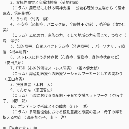
2．双極性障害と産褥精神病 〈菊地紗耶〉
（コラム）周産期における精神支援 ─ 公認心理師の立場から〈 清水
麻衣，信田絢香〉
3．うつ病 〈竹内 崇〉
4． 不安症（恐怖症，パニック症，全般性不安症），強迫症〈清野仁
美〉
（コラム）母親の力，家族の力，そして地域の力を信じて，つなぐ〈
森 洋子〉
5． 知的障害，自閉スペクトラム症（発達障害），パーソナリティ障
害 〈根本清貴〉
6． ストレスに伴う身体症状（心身症，変換症，身体症状症など）
〈安田貴昭〉
7．PTSD（心的外傷後ストレス障害） 〈福本健太郎〉
（コラム）周産期医療への医療ソーシャルワーカーとしての関わり
〈 玉山有香〉
8．摂食障害 〈木村 大〉
9．てんかん 〈須田哲史〉
（コラム）当院における周産期・子育て支援ネットワーク〈 奈良圭
子，中野 彩〉
10．ボンディング形成とその障害 〈山下 洋〉
（コラム）多職種協働における役割意識と態度の違い：母子の絆を
捉える視点 〈 高田加奈子，山下 洋〉
III 「治療と介入」編