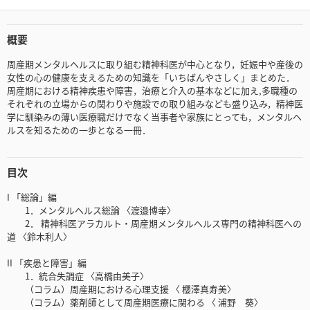
概要
周産期メンタルヘルスに取り組む精神科医が中心となり，妊娠中や産後の
女性の心の健康を支えるための知識を「いちばんやさしく」まとめた．
周産期における精神疾患や障害，治療と介入の基本などに加え,多職種の
それぞれの立場からの関わりや施設での取り組みなども盛り込み，精神医
学に馴染みの薄い医療職だけでなく当事者や家族にとっても，メンタルヘ
ルスを知るための一歩となる一冊．
目次
I 「総論」編
1．メンタルヘルス総論 〈渡邉博幸〉
2． 精神科医アラカルト・周産期メンタルヘルス専門の精神科医への
道 〈鈴木利人〉
II 「疾患と障害」編
1．統合失調症 〈高橋由美子〉
（コラム）周産期における心理支援 〈 櫻澤真寿美〉
（コラム）薬剤師として周産期医療に関わる 〈 浦野 葵〉