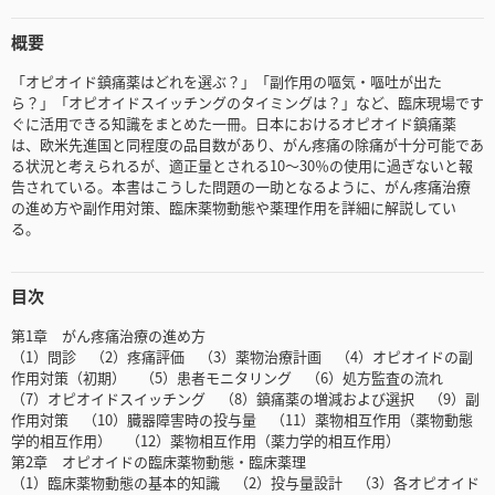
概要
「オピオイド鎮痛薬はどれを選ぶ？」「副作用の嘔気・嘔吐が出た
ら？」「オピオイドスイッチングのタイミングは？」など、臨床現場です
ぐに活用できる知識をまとめた一冊。日本におけるオピオイド鎮痛薬
は、欧米先進国と同程度の品目数があり、がん疼痛の除痛が十分可能であ
る状況と考えられるが、適正量とされる10～30％の使用に過ぎないと報
告されている。本書はこうした問題の一助となるように、がん疼痛治療
の進め方や副作用対策、臨床薬物動態や薬理作用を詳細に解説してい
る。
目次
第1章 がん疼痛治療の進め方
（1）問診 （2）疼痛評価 （3）薬物治療計画 （4）オピオイドの副
作用対策（初期） （5）患者モニタリング （6）処方監査の流れ
（7）オピオイドスイッチング （8）鎮痛薬の増減および選択 （9）副
作用対策 （10）臓器障害時の投与量 （11）薬物相互作用（薬物動態
学的相互作用） （12）薬物相互作用（薬力学的相互作用）
第2章 オピオイドの臨床薬物動態・臨床薬理
（1）臨床薬物動態の基本的知識 （2）投与量設計 （3）各オピオイド