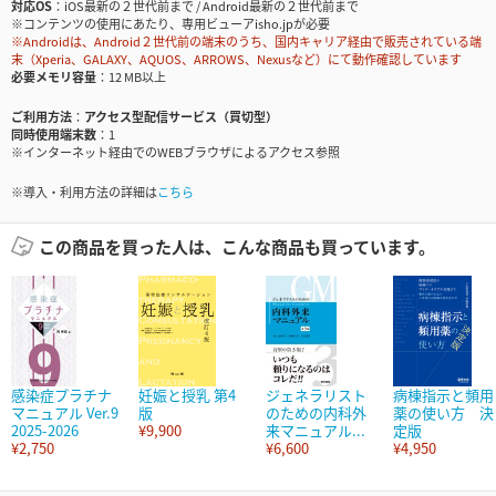
対応OS
iOS最新の２世代前まで / Android最新の２世代前まで
※コンテンツの使用にあたり、専用ビューアisho.jpが必要
※Androidは、Android２世代前の端末のうち、国内キャリア経由で販売されている端
末（Xperia、GALAXY、AQUOS、ARROWS、Nexusなど）にて動作確認しています
必要メモリ容量
12 MB以上
ご利用方法
アクセス型配信サービス（買切型）
同時使用端末数
1
※インターネット経由でのWEBブラウザによるアクセス参照
※導入・利用方法の詳細は
こちら
この商品を買った人は、こんな商品も買っています。
感染症プラチナ
妊娠と授乳 第4
ジェネラリスト
病棟指示と頻用
マニュアル Ver.9
版
のための内科外
薬の使い方 決
2025-2026
¥9,900
来マニュアル...
定版
¥2,750
¥6,600
¥4,950