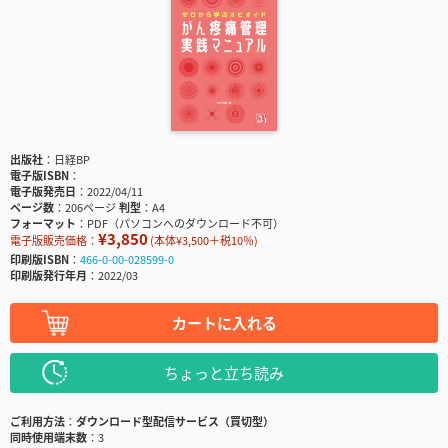
出版社
日経BP
電子版ISBN
電子版発売日
2022/04/11
ページ数
206ページ
判型
A4
フォーマット
PDF（パソコンへのダウンロード不可）
¥3,850
電子版販売価格：
(本体¥3,500＋税10％)
印刷版ISBN
466-0-00-028599-0
印刷版発行年月
2022/03
カートに入れる
ちょっと立ち読み
ご利用方法
ダウンロード型配信サービス（買切型）
同時使用端末数
3