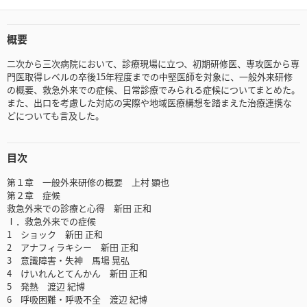
概要
二次から三次病院において、診療現場に立つ、初期研修医、専攻医から専
門医取得レベルの卒後15年程度までの中堅医師を対象に、一般外来研修
の概要、救急外来での症候、日常診療でみられる症候についてまとめた。
また、出口を考慮した対応の実際や地域医療構想を踏まえた治療連携な
どについても言及した。
目次
第１章 一般外来研修の概要 上村 顕也
第２章 症候
救急外来での診療と心得 新田 正和
Ⅰ．救急外来での症候
1 ショック 新田 正和
2 アナフィラキシー 新田 正和
3 意識障害・失神 馬場 晃弘
4 けいれんとてんかん 新田 正和
5 発熱 渡辺 紀博
6 呼吸困難・呼吸不全 渡辺 紀博