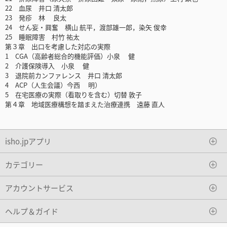
22 血尿 井口 清太郎
23 発疹 林 良太
24 せん妄・興奮 横山 航平，渡部雄一郎，染矢 俊幸
25 睡眠障害 村竹 祐太
第３章 出口を考慮した対応の実際
1 CGA（高齢者総合的機能評価）小泉 健
2 介護保険導入 小泉 健
3 退院前カンファレンス 井口 清太郎
4 ACP（人生会議）今西 明）
5 在宅医療の実際（看取りを含む）切替 敦子
第４章 地域医療構想を踏まえた治療連携 遠藤 直人
isho.jpアプリ
カテゴリー
アカウントサービス
ヘルプ＆ガイド