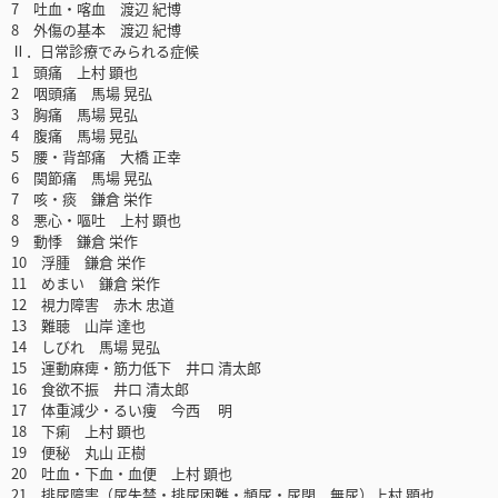
7 吐血・喀血 渡辺 紀博
8 外傷の基本 渡辺 紀博
Ⅱ．日常診療でみられる症候
1 頭痛 上村 顕也
2 咽頭痛 馬場 晃弘
3 胸痛 馬場 晃弘
4 腹痛 馬場 晃弘
5 腰・背部痛 大橋 正幸
6 関節痛 馬場 晃弘
7 咳・痰 鎌倉 栄作
8 悪心・嘔吐 上村 顕也
9 動悸 鎌倉 栄作
10 浮腫 鎌倉 栄作
11 めまい 鎌倉 栄作
12 視力障害 赤木 忠道
13 難聴 山岸 達也
14 しびれ 馬場 晃弘
15 運動麻痺・筋力低下 井口 清太郎
16 食欲不振 井口 清太郎
17 体重減少・るい痩 今西 明
18 下痢 上村 顕也
19 便秘 丸山 正樹
20 吐血・下血・血便 上村 顕也
21 排尿障害（尿失禁・排尿困難・頻尿・尿閉，無尿）上村 顕也