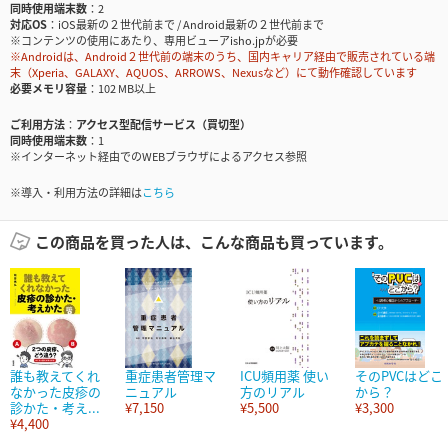
同時使用端末数
2
対応OS
iOS最新の２世代前まで / Android最新の２世代前まで
※コンテンツの使用にあたり、専用ビューアisho.jpが必要
※Androidは、Android２世代前の端末のうち、国内キャリア経由で販売されている端
末（Xperia、GALAXY、AQUOS、ARROWS、Nexusなど）にて動作確認しています
必要メモリ容量
102 MB以上
ご利用方法
アクセス型配信サービス（買切型）
同時使用端末数
1
※インターネット経由でのWEBブラウザによるアクセス参照
※導入・利用方法の詳細は
こちら
この商品を買った人は、こんな商品も買っています。
誰も教えてくれ
重症患者管理マ
ICU頻用薬 使い
そのPVCはどこ
なかった皮疹の
ニュアル
方のリアル
から？
診かた・考え...
¥7,150
¥5,500
¥3,300
¥4,400