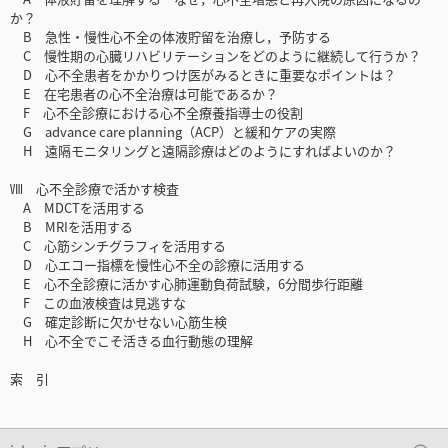
か？
B 急性・慢性心不全の体液貯留を治療し，予防する
C 慢性期の心臓リハビリテーションをどのように継続して行うか？
D 心不全患者をかかりつけ医がみるときに重要なポイントは？
E 在宅患者の心不全治療は可能であるか？
F 心不全診療における心不全療養指導士の役割
G advance care planning（ACP）と緩和ケアの実際
H 遠隔モニタリングと遠隔診療はどのようにすればよいのか？
Ⅷ 心不全診療で活かす検査
A MDCTを活用する
B MRIを活用する
C 心筋シンチグラフィを活用する
D 心エコー指標を慢性心不全の診療に活用する
E 心不全診療に活かす心肺運動負荷試験，6分間歩行距離
F この血液検査は見逃すな
G 確定診断に欠かせない心筋生検
H 心不全でこそ活きる血行動態の理解
索 引