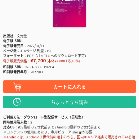
出版社
文光堂
電子版ISBN
電子版発売日
2022/04/11
ページ数
314ページ
判型
B5
フォーマット
PDF（パソコンへのダウンロード不可）
¥7,700
電子版販売価格：
(本体¥7,000＋税10％)
印刷版ISBN
978-4-8306-1969-4
印刷版発行年月
2022/03
カートに入れる
ちょっと立ち読み
ご利用方法
ダウンロード型配信サービス（買切型）
同時使用端末数
2
対応OS
iOS最新の２世代前まで / Android最新の２世代前まで
※コンテンツの使用にあたり、専用ビューアisho.jpが必要
※Androidは、Android２世代前の端末のうち、国内キャリア経由で販売されている端