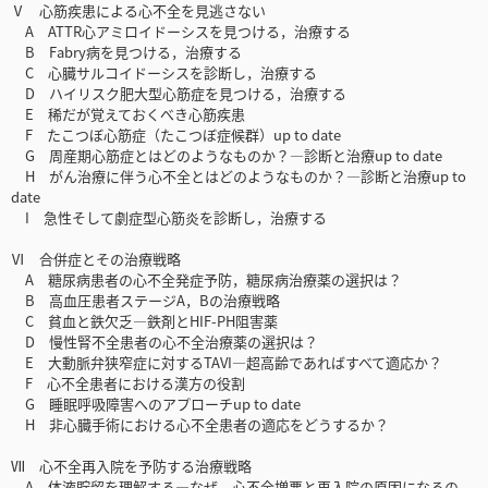
Ⅴ 心筋疾患による心不全を見逃さない
A ATTR心アミロイドーシスを見つける，治療する
B Fabry病を見つける，治療する
C 心臓サルコイドーシスを診断し，治療する
D ハイリスク肥大型心筋症を見つける，治療する
E 稀だが覚えておくべき心筋疾患
F たこつぼ心筋症（たこつぼ症候群）up to date
G 周産期心筋症とはどのようなものか？―診断と治療up to date
H がん治療に伴う心不全とはどのようなものか？―診断と治療up to
date
I 急性そして劇症型心筋炎を診断し，治療する
Ⅵ 合併症とその治療戦略
A 糖尿病患者の心不全発症予防，糖尿病治療薬の選択は？
B 高血圧患者ステージA，Bの治療戦略
C 貧血と鉄欠乏―鉄剤とHIF-PH阻害薬
D 慢性腎不全患者の心不全治療薬の選択は？
E 大動脈弁狭窄症に対するTAVI―超高齢であればすべて適応か？
F 心不全患者における漢方の役割
G 睡眠呼吸障害へのアプローチup to date
H 非心臓手術における心不全患者の適応をどうするか？
Ⅶ 心不全再入院を予防する治療戦略
A 体液貯留を理解する―なぜ，心不全増悪と再入院の原因になるの