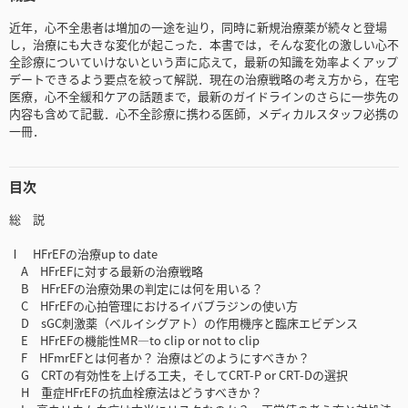
近年，心不全患者は増加の一途を辿り，同時に新規治療薬が続々と登場
し，治療にも大きな変化が起こった．本書では，そんな変化の激しい心不
全診療についていけないという声に応えて，最新の知識を効率よくアップ
デートできるよう要点を絞って解説．現在の治療戦略の考え方から，在宅
医療，心不全緩和ケアの話題まで，最新のガイドラインのさらに一歩先の
内容も含めて記載．心不全診療に携わる医師，メディカルスタッフ必携の
一冊．
目次
総 説
Ⅰ HFrEFの治療up to date
A HFrEFに対する最新の治療戦略
B HFrEFの治療効果の判定には何を用いる？
C HFrEFの心拍管理におけるイバブラジンの使い方
D sGC刺激薬（ベルイシグアト）の作用機序と臨床エビデンス
E HFrEFの機能性MR―to clip or not to clip
F HFmrEFとは何者か？ 治療はどのようにすべきか？
G CRTの有効性を上げる工夫，そしてCRT-P or CRT-Dの選択
H 重症HFrEFの抗血栓療法はどうすべきか？