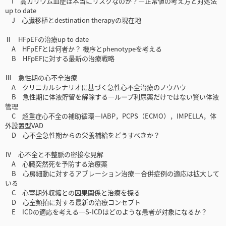
I 高カリウム血症は本当にリスクなのか？―正常値の考え方と対処法
up to date
J 心臓移植とdestination therapyの現在地
Ⅱ HFpEFの治療up to date
A HFpEFとは何者か？ 機序とphenotypeを考える
B HFpEFに対する最新の治療戦略
Ⅲ 急性期の心不全治療
A クリニカルシナリオに基づく急性心不全治療のノウハウ
B 急性期に体液貯留を解除する―ループ利尿薬だけではない賢い体液
管理
C 超重症心不全の補助循環―IABP，PCPS（ECMO），IMPELLA，体
外設置型VAD
D 心不全急性期からの栄養補給をどうすべきか？
Ⅳ 心不全と不整脈の密接な見解
A 心臓突然死を予防する治療薬
B 心房細動に対するアブレーション治療―合併症例の適応は拡大して
いる
C 心室期外収縮との因果関係と治療を探る
D 心室頻拍に対する最新の治療コンセプト
E ICDの適応を考える―S-ICDはどのような患者が対象になるか？