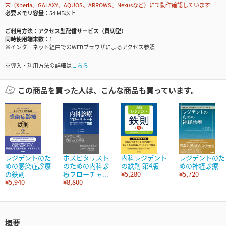
末（Xperia、GALAXY、AQUOS、ARROWS、Nexusなど）にて動作確認しています
必要メモリ容量
54 MB以上
ご利用方法
アクセス型配信サービス（買切型）
同時使用端末数
1
※インターネット経由でのWEBブラウザによるアクセス参照
※導入・利用方法の詳細は
こちら
この商品を買った人は、こんな商品も買っています。
レジデントのた
ホスピタリスト
内科レジデント
レジデントのた
めの感染症診療
のための内科診
の鉄則 第4版
めの神経診療
の鉄則
療フローチャ...
¥5,280
¥5,720
¥5,940
¥8,800
概要