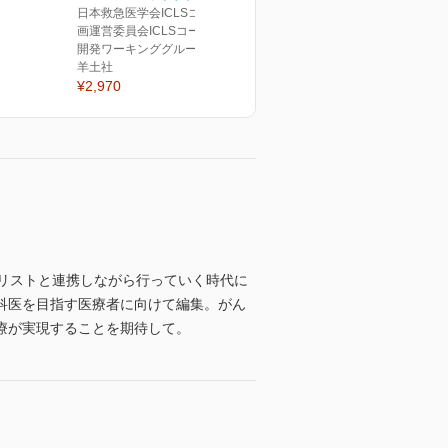
日本救急医学会ICLSコース企
画運営委員会ICLSコース教材
開発ワーキンググループ(編)
羊土社
¥2,970
リストと連携しながら行っていく時代に
科医を目指す医療者に向けて編集。がん
療が実現することを期待して。