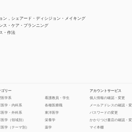
ション，シェアード・ディシジョン・メイキング
バンス・ケア・プランニング
ス・作法
テゴリー
アカウントサービス
礎医学系
看護教員・学生
個人情報の確認・変更
床医学・内科系
各種医療職
メールアドレスの確認・変
床医学・外科系
東洋医学
パスワードの変更
床医学（領域別）
栄養学
かかりつけ書店の確認・変
床医学（テーマ別）
薬学
マイ本棚