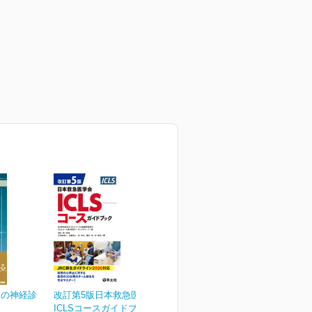
めの神経診
改訂第5版日本救急医学会
ICLSコースガイドブック