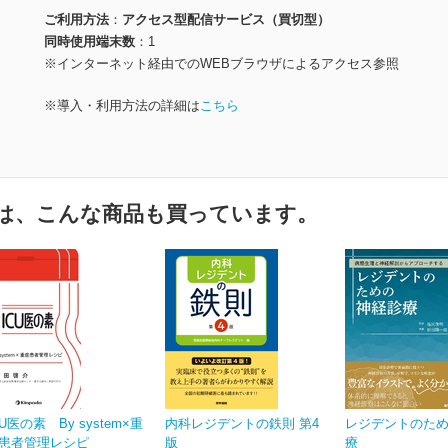
ご利用方法
アクセス型配信サービス（買切型）
同時使用端末数
1
※インターネット経由でのWEBブラウザによるアクセス参照
※導入・利用方法の詳細は
こちら
は、こんな商品も買っています。
CU医の素 By system×重
内科レジデントの鉄則 第4
レジデントのた
患者管理レシピ
版
療