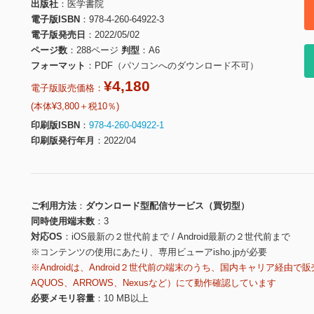
出版社
医学書院
電子版ISBN
978-4-260-64922-3
電子版発売日
2022/05/02
ページ数
288ページ
判型
A6
フォーマット
PDF（パソコンへのダウンロード不可）
¥4,180
電子版販売価格：
(本体¥3,800＋税10％)
印刷版ISBN
978-4-260-04922-1
印刷版発行年月
2022/04
ご利用方法
ダウンロード型配信サービス（買切型）
同時使用端末数
3
対応OS
iOS最新の２世代前まで / Android最新の２世代前まで
※コンテンツの使用にあたり、専用ビューアisho.jpが必要
※Androidは、Android２世代前の端末のうち、国内キャリア経由で販
AQUOS、ARROWS、Nexusなど）にて動作確認しています
必要メモリ容量
10 MB以上