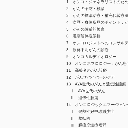
1 オンコ・ジェネラリストのためのmini
2 がんの予防・検診
3 がんの標準治療・補完代替療
4 病歴・身体所見のポイント，
5 がんの診断的検査
6 腫瘍随伴症候群
7 オンコロジストへのコンサル
8 原発不明がんの診断
9 オンコカルディオロジー
10 オンコネフロロジー：がん患
11 高齢者のがん診療
12 がんサバイバーのケア
13 AYA世代のがんと遺伝性腫瘍
Ⅰ AYA世代のがん
Ⅱ 遺伝性腫瘍
14 オンコロジックエマージェン
Ⅰ 発熱性好中球減少症
Ⅱ 脳転移
Ⅲ 腫瘍崩壊症候群