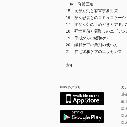
Ⅳ 脊髄圧迫
15 抗がん剤と有害事象対策
16 がん患者とのコミュニケー
17 抗がん剤の止めどきとアド
18 死亡直前と看取りのエビデン
19 早期からの緩和ケア
20 緩和ケアの薬剤の使い方
21 在宅緩和ケアのエッセンス
索引
isho.jpアプリ
カ
基
臨
臨
臨
臨