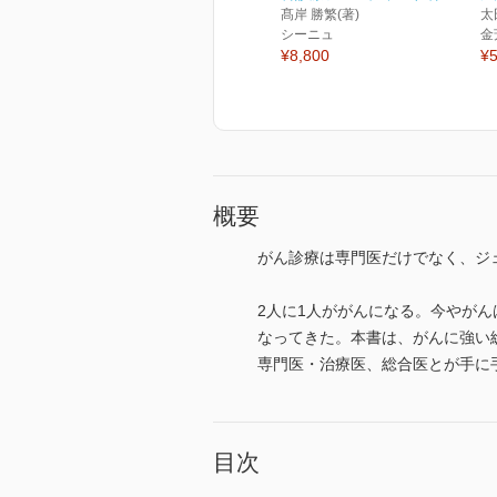
髙岸 勝繁(著)
太
シーニュ
金
¥8,800
¥5
概要
がん診療は専門医だけでなく、ジ
2人に1人ががんになる。今やが
なってきた。本書は、がんに強い
専門医・治療医、総合医とが手に
目次