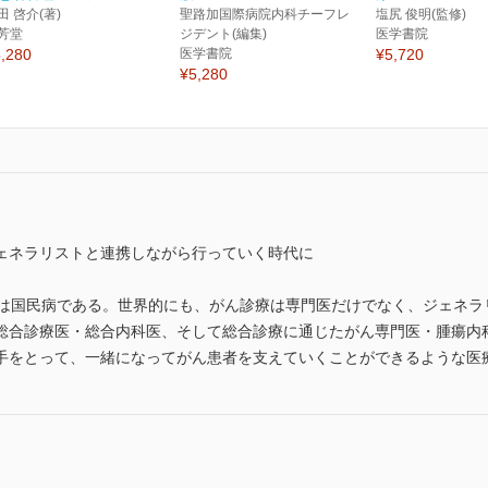
田 啓介(著)
聖路加国際病院内科チーフレ
塩尻 俊明(監修)
芳堂
ジデント(編集)
医学書院
,280
医学書院
¥5,720
¥5,280
ェネラリストと連携しながら行っていく時代に
んは国民病である。世界的にも、がん診療は専門医だけでなく、ジェネラ
総合診療医・総合内科医、そして総合診療に通じたがん専門医・腫瘍内
手をとって、一緒になってがん患者を支えていくことができるような医