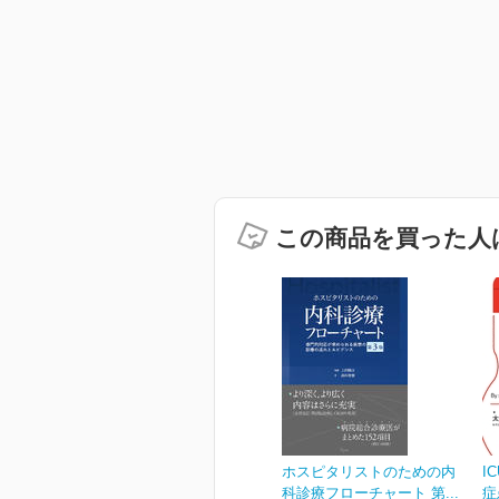
この商品を買った人
ホスピタリストのための内
I
科診療フローチャート 第...
症