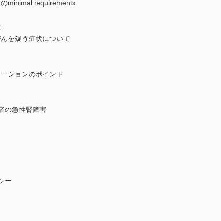
mal requirements
法
がんを疑う症状について
テーションのポイント
者の急性腎障害
シー