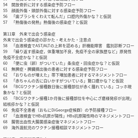
54 開放骨折に対する感染症予防フロー
55 顔面外傷・頭部外傷に対する感染症予防フロー
56 「歯ブラシをくわえて転んだ」口腔内外傷かな？と仮説
57 「熱傷後の発熱」熱傷後の感染症？と仮説
第11章 外来で出会う感染症
外来で出会う感染症の診かた・考えかた・注意点
58 「血液検査でAST/ALTの上昇を認める」肝機能障害 鑑別診断フロー
59 「繰り返す感染症，体重増加不良，免疫不全の家族歴など」原発性
免疫不全症かな？と仮説
60 「便に虫（卵）がついていた」条虫症・回虫症かな？と仮説
61 無脾症・脾臓摘出後の患者に対する感染症予防フロー
62 「おりものが増えた」帯下増加患者に対するマネジメントフロー
63 「赤ちゃんの舌に白いかすがついている」鵞口瘡かな？と仮説
64 「BCGワクチン接種数日後に接種部位が赤く腫れている」コッホ現
象かな？と仮説
65 「BCGワクチン接種1か月後に接種部位を中心にざ瘡様発疹が出現」
結核疹かな？と仮説
66 免疫不全患者（おもにDiGeorge症候群）の予防接種フロー
67 「血液検査でHBs抗原が陽性」HBs抗原陽性時のマネジメントフロー
68 腸管出血性大腸菌感染症後マネジメントフロー
69 海外渡航児のワクチン接種相談マネジメントフロー