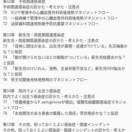
第12章 手術関連感染症
手術関連感染症の診かた・考えかた・注意点
70 ICUで管理中の心臓血管外科術後発熱マネジメントフロー
71 一般病棟で管理中の心臓血管外科術後発熱マネジメントフロー
72 泌尿器科関連周術期予防抗菌薬マネジメントフロー
第13章 新生児・周産期関連感染症
新生児・周産期関連感染症の診かた・考えかた・注意点
73 「母体に既往がある．出生児が鼻閉・皮膚が?けている」先天梅毒か
な？と仮説
74 「眼が開けられないほどの眼脂がついている」新生児結膜炎かな？
と仮説
75 「新生児のけいれん，発熱，全身状態不良など」新生児HSV脳炎か
な？と仮説
76 帝王切開後母体発熱時のマネジメントフロー
第14章 院内でよく出会う感染症
院内でよく出会う感染症の診かた・考えかた・注意点
77 「培養検査からP. aeruginosaが検出」侵襲性緑膿菌感染症マネジメ
ントフロー
78 「水痘既往のある患者の集簇した発疹」帯状疱疹かな？と仮説
第15章 その他，知っておくとよい感染症・関連インシデント
その他，知っておくとよい感染症・関連インシデントの診かた・考えか