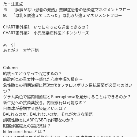
た・注意点
79 「脾臓がない患者の発熱」無脾症患者の感染症マネジメントフロー
80 「母乳を間違えてしまった」母乳取り違えマネジメントフロー
CHART番外編1 いつになったら通園できるの？
CHART番外編2 小児感染症科医ドボンシリーズ
索 引
あとがき 大竹正悟
Column
結核ってどうやって否定するの？
聴診所見の重要性～隠れた心室中隔欠損症～
急性肺炎の初期治療に第3世代セファロスポリン系抗菌薬が必要なのはい
つ？
グラム染色で腸内細菌属とP. aeruginosaを見分けることはできるのか？
新生児への抗菌薬投与，内服移行は可能なの？
白血球が著増する感染症といえば？
BALれるのか，BALれないのか，それが大きな問題
誤嚥性肺炎にABPC/SBTは必要なのか？
眼窩蜂窩織炎の選択薬は？
killer sore throatとは？