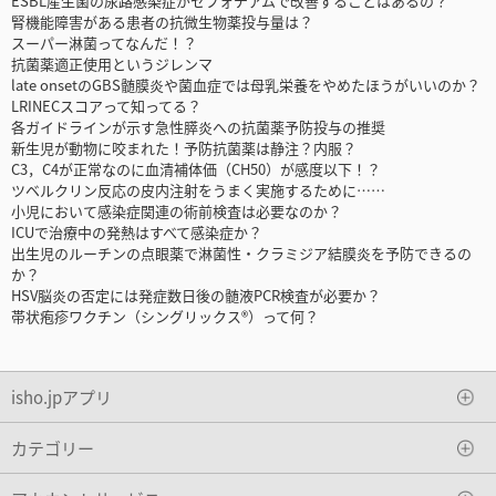
ESBL産生菌の尿路感染症がセフォチアムで改善することはあるの？
腎機能障害がある患者の抗微生物薬投与量は？
スーパー淋菌ってなんだ！？
抗菌薬適正使用というジレンマ
late onsetのGBS髄膜炎や菌血症では母乳栄養をやめたほうがいいのか？
LRINECスコアって知ってる？
各ガイドラインが示す急性膵炎への抗菌薬予防投与の推奨
新生児が動物に咬まれた！予防抗菌薬は静注？内服？
C3，C4が正常なのに血清補体価（CH50）が感度以下！？
ツベルクリン反応の皮内注射をうまく実施するために……
小児において感染症関連の術前検査は必要なのか？
ICUで治療中の発熱はすべて感染症か？
出生児のルーチンの点眼薬で淋菌性・クラミジア結膜炎を予防できるの
か？
HSV脳炎の否定には発症数日後の髄液PCR検査が必要か？
帯状疱疹ワクチン（シングリックス®）って何？
isho.jpアプリ
カテゴリー