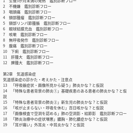
1 生後3か月未満の発熱 鑑別診断フロー
2 不機嫌 鑑別診断フロー
3 咽頭痛 鑑別診断フロー
4 頸部腫瘤 鑑別診断フロー
5 頸部リンパ節腫脹 鑑別診断フロー
6 眼球結膜充血 鑑別診断フロー
7 咳嗽 鑑別診断フロー
8 無呼吸発作 鑑別診断フロー
9 腹痛 鑑別診断フロー
10 下痢 鑑別診断フロー
11 肝腫大 鑑別診断フロー
12 脾腫大 鑑別診断フロー
第2章 気道感染症
気道感染症の診かた・考えかた・注意点
13 「呼吸器症状・画像所見から疑う」肺炎かな？と仮説
14 「特殊な患者背景の肺炎①」基礎疾患のある患者の肺炎かな？と仮
説
15 「特殊な患者背景の肺炎②」新生児の肺炎かな？と仮説
16 「咳が止まらない・呼吸を休む」百日咳かな？と仮説
17 「画像検査で空洞を認める」肺の空洞影・結節影 鑑別診断フロー
18 「肺炎治療中の症状増悪」膿胸・肺化膿症かな？と仮説
19 「耳が痛い」外耳炎・中耳炎かな？と仮説