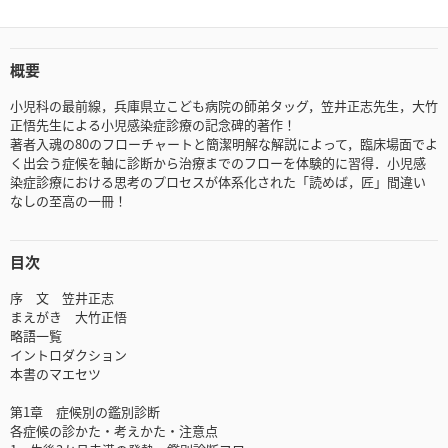
概要
小児科の最前線，兵庫県立こども病院の師弟タッグ，笠井正志先生，大竹
正悟先生による小児感染症診療の記念碑的著作！
著者入魂の80のフローチャートと簡潔明解な解説によって，臨床場面でよ
く出会う症候を軸に診断から治療までのフローを体験的に習得．小児感
染症診療における思考のプロセスが体系化された「読めば，匠」間違い
なしの至高の一冊！
目次
序 文 笠井正志
まえがき 大竹正悟
略語一覧
イントロダクション
本書のマエセツ
第1章 症候別の鑑別診断
各症候の診かた・考えかた・注意点