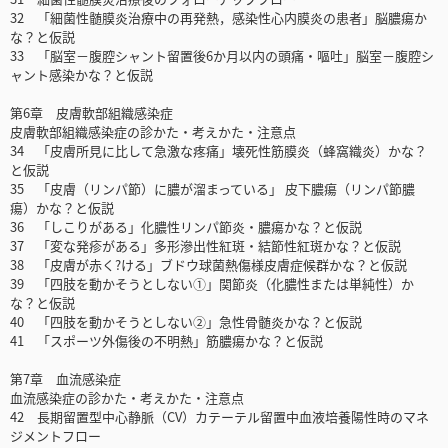
32 「細菌性髄膜炎治療中の再発熱，感染性心内膜炎の患者」脳膿瘍か
な？と仮説
33 「脳室－腹腔シャント留置後6か月以内の頭痛・嘔吐」脳室－腹腔シ
ャント感染かな？と仮説
第6章 皮膚軟部組織感染症
皮膚軟部組織感染症の診かた・考えかた・注意点
34 「皮膚所見に比して急激な疼痛」壊死性筋膜炎（蜂窩織炎）かな？
と仮説
35 「皮膚（リンパ節）に膿が溜まっている」 皮下膿瘍（リンパ節膿
瘍）かな？と仮説
36 「しこりがある」化膿性リンパ節炎・膿瘍かな？と仮説
37 「変な発疹がある」多形滲出性紅斑・結節性紅斑かな？と仮説
38 「皮膚が赤く?ける」ブドウ球菌熱傷様皮膚症候群かな？と仮説
39 「四肢を動かそうとしない①」関節炎（化膿性または単純性）か
な？と仮説
40 「四肢を動かそうとしない②」急性骨髄炎かな？と仮説
41 「スポーツ外傷後の不明熱」筋膿瘍かな？と仮説
第7章 血流感染症
血流感染症の診かた・考えかた・注意点
42 長期留置型中心静脈（CV）カテーテル留置中血液培養陽性時のマネ
ジメントフロー