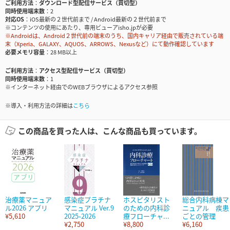
ご利用方法
ダウンロード型配信サービス（買切型）
同時使用端末数
2
対応OS
iOS最新の２世代前まで / Android最新の２世代前まで
※コンテンツの使用にあたり、専用ビューアisho.jpが必要
※Androidは、Android２世代前の端末のうち、国内キャリア経由で販売されている端
末（Xperia、GALAXY、AQUOS、ARROWS、Nexusなど）にて動作確認しています
必要メモリ容量
28 MB以上
ご利用方法
アクセス型配信サービス（買切型）
同時使用端末数
1
※インターネット経由でのWEBブラウザによるアクセス参照
※導入・利用方法の詳細は
こちら
この商品を買った人は、こんな商品も買っています。
治療薬マニュア
感染症プラチナ
ホスピタリスト
総合内科病棟マ
ル2026 アプリ
マニュアル Ver.9
のための内科診
ニュアル 疾患
¥5,610
2025-2026
療フローチャ...
ごとの管理
¥2,750
¥8,800
¥6,160