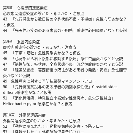
第8章 心疾患関連感染症
心疾患関連感染症の診かた・考えかた・注意点
43 「先行感染から数日後の全身状態不良・不機嫌」急性心筋炎かな？
と仮説
44 「先天性心疾患のある患者の不明熱」感染性心内膜炎かな？と仮説
第9章 腹腔内感染症
腹腔内感染症の診かた・考えかた・注意点
45 「下痢・嘔吐」急性胃腸炎かな？と仮説
46 「心窩部から右下腹部に移動する腹痛」急性虫垂炎かな？と仮説
47 「筋性防御，板状硬，全身状態不良」汎発性腹膜炎かな？と仮説
48 「胆道閉鎖症，葛西術後の既往がある患者の発熱・黄疸」急性胆管
炎かな？と仮説
49 急性膵炎に対する予防抗菌薬マネジメントフロー
50 「先行抗菌薬投与のある患者の頻回水様性便」Clostridioides
difficile感染症かな？と仮説
51 「消化管潰瘍，特発性血小板減少性紫斑病，鉄欠乏性貧血」
Helicobacter pylori感染症かな？と仮説
第10章 外傷関連感染症
外傷関連感染症の診かた・考えかた・注意点
52 「動物に咬まれた！」動物咬傷時の治療・予防フロー
53 「怪我をした！」外傷時破傷風予防フロー