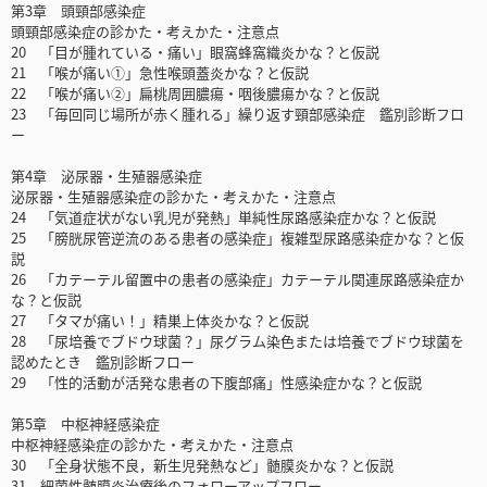
第3章 頭頸部感染症
頭頸部感染症の診かた・考えかた・注意点
20 「目が腫れている・痛い」眼窩蜂窩織炎かな？と仮説
21 「喉が痛い①」急性喉頭蓋炎かな？と仮説
22 「喉が痛い②」扁桃周囲膿瘍・咽後膿瘍かな？と仮説
23 「毎回同じ場所が赤く腫れる」繰り返す頸部感染症 鑑別診断フロ
ー
第4章 泌尿器・生殖器感染症
泌尿器・生殖器感染症の診かた・考えかた・注意点
24 「気道症状がない乳児が発熱」単純性尿路感染症かな？と仮説
25 「膀胱尿管逆流のある患者の感染症」複雑型尿路感染症かな？と仮
説
26 「カテーテル留置中の患者の感染症」カテーテル関連尿路感染症か
な？と仮説
27 「タマが痛い！」精巣上体炎かな？と仮説
28 「尿培養でブドウ球菌？」尿グラム染色または培養でブドウ球菌を
認めたとき 鑑別診断フロー
29 「性的活動が活発な患者の下腹部痛」性感染症かな？と仮説
第5章 中枢神経感染症
中枢神経感染症の診かた・考えかた・注意点
30 「全身状態不良，新生児発熱など」髄膜炎かな？と仮説
31 細菌性髄膜炎治療後のフォローアップフロー