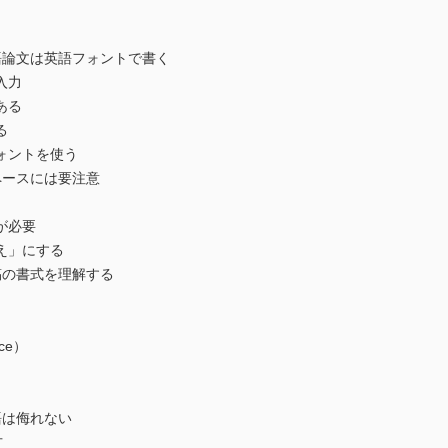
論文は英語フォントで書く
入力
ある
る
ォントを使う
ースには要注意
が必要
え」にする
の書式を理解する
ce）
は侮れない
方