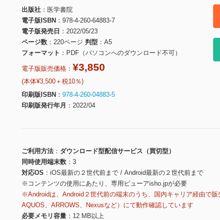
出版社
医学書院
電子版ISBN
978-4-260-64883-7
電子版発売日
2022/05/23
ページ数
220ページ
判型
A5
フォーマット
PDF（パソコンへのダウンロード不可）
¥3,850
電子版販売価格：
(本体¥3,500＋税10％)
印刷版ISBN
978-4-260-04883-5
印刷版発行年月
2022/04
ご利用方法
ダウンロード型配信サービス（買切型）
同時使用端末数
3
対応OS
iOS最新の２世代前まで / Android最新の２世代前まで
※コンテンツの使用にあたり、専用ビューアisho.jpが必要
※Androidは、Android２世代前の端末のうち、国内キャリア経由で販
AQUOS、ARROWS、Nexusなど）にて動作確認しています
必要メモリ容量
12 MB以上