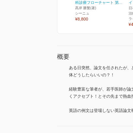
科診療フローチャート 第...
イ
髙岸 勝繁(著)
日
シーニュ
治
¥8,800
ラ
¥4
概要
ある日突然、論文を任されたが、ど
体どうしたらいいの？！
経験豊富な筆者が、若手医師が論
くアクセプト！とその先まで熱血
英語の例文は登場しない英語論文