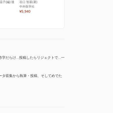
温子(編) 後
谷口 智基(著)
中外医学社
¥5,940
らけ...投稿したらリジェクトで...一
ータ収集から執筆・投稿、そしてめでた