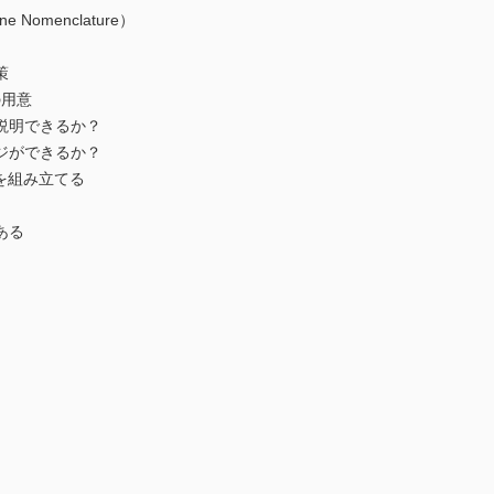
menclature）
策
の用意
明できるか？
ができるか？
を組み立てる
ある