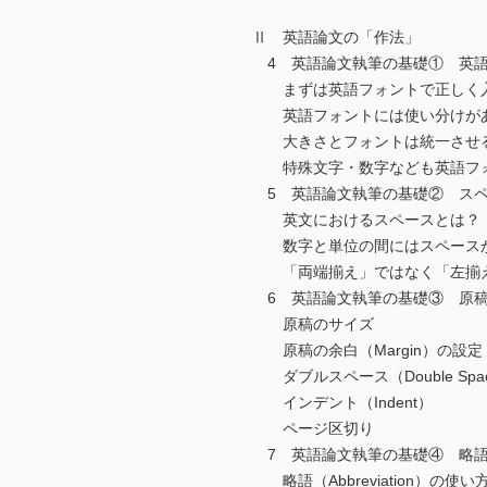
Ⅱ 英語論文の「作法」
4 英語論文執筆の基礎① 英語
まずは英語フォントで正しく
英語フォントには使い分けが
大きさとフォントは統一させ
特殊文字・数字なども英語フ
5 英語論文執筆の基礎② スペ
英文におけるスペースとは？
数字と単位の間にはスペース
「両端揃え」ではなく「左揃
6 英語論文執筆の基礎③ 原稿
原稿のサイズ
原稿の余白（Margin）の設定
ダブルスペース（Double Spa
インデント（Indent）
ページ区切り
7 英語論文執筆の基礎④ 略語
略語（Abbreviation）の使い