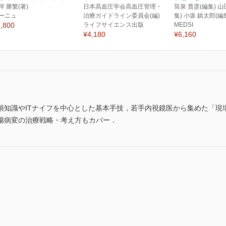
岸 勝繁(著)
日本高血圧学会高血圧管理・
筒泉 貴彦(編集) 山
ーニュ
治療ガイドライン委員会(編)
集) 小坂 鎮太郎(編
,800
ライフサイエンス出版
MEDSI
¥4,180
¥6,160
必須知識やITナイフを中心とした基本手技，若手内視鏡医から集めた「
腸病変の治療戦略・考え方もカバー．