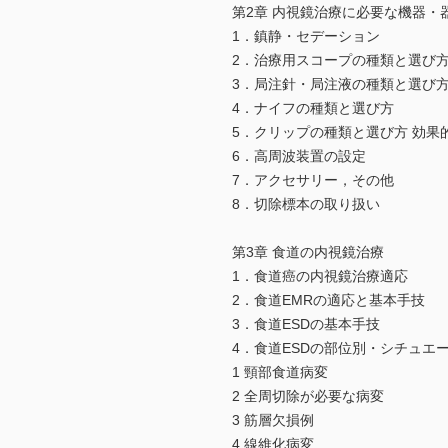
第2章 内視鏡治療に必要な機器・
1．鎮静・セデーション
2．治療用スコープの種類と選び
3．局注針・局注液の種類と選び
4．ナイフの種類と選び方
5．クリップの種類と選び方 効果
6．高周波装置の設定
7．アクセサリー，その他
8．切除標本の取り扱い
第3章 食道の内視鏡治療
1．食道癌の内視鏡治療適応
2．食道EMRの適応と基本手技
3．食道ESDの基本手技
4．食道ESDの部位別・シチュエ
1 頸部食道病変
2 全周切除が必要な病変
3 筋層欠損例
4 線維化病変