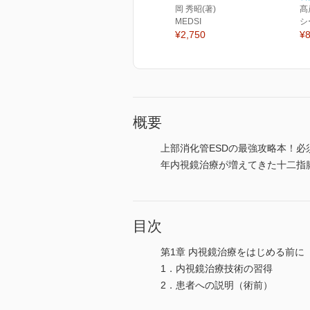
岡 秀昭(著)
髙
MEDSI
シ
¥2,750
¥8
概要
上部消化管ESDの最強攻略本！
年内視鏡治療が増えてきた十二指
目次
第1章 内視鏡治療をはじめる前に
1．内視鏡治療技術の習得
2．患者への説明（術前）