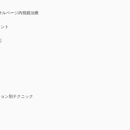
るサルベージ内視鏡治療
メント
応
ス
ション別テクニック