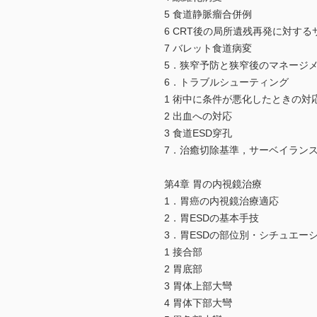
5 食道静脈瘤合併例
6 CRT後の局所遺残再発に対す
7 バレット食道病変
5．狭窄予防と狭窄後のマネージ
6．トラブルシューティング
1 術中に条件が悪化したときの対
2 出血への対応
3 食道ESD穿孔
7．治癒切除基準，サーベイラン
第4章 胃の内視鏡治療
1．胃癌の内視鏡治療適応
2．胃ESDの基本手技
3．胃ESDの部位別・シチュエー
1 接合部
2 胃底部
3 胃体上部大彎
4 胃体下部大彎