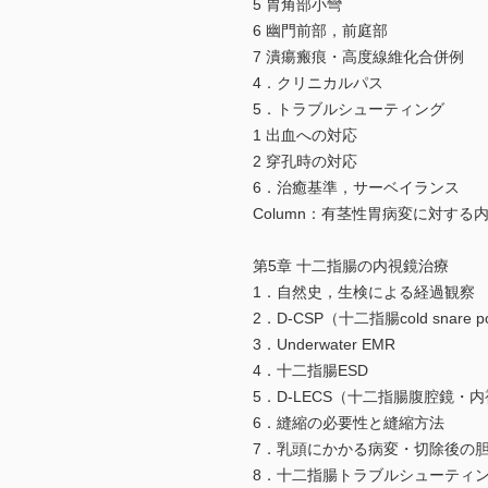
5 胃角部小彎
6 幽門前部，前庭部
7 潰瘍瘢痕・高度線維化合併例
4．クリニカルパス
5．トラブルシューティング
1 出血への対応
2 穿孔時の対応
6．治癒基準，サーベイランス
Column：有茎性胃病変に対する
第5章 十二指腸の内視鏡治療
1．自然史，生検による経過観察
2．D-CSP（十二指腸cold snare po
3．Underwater EMR
4．十二指腸ESD
5．D-LECS（十二指腸腹腔鏡・
6．縫縮の必要性と縫縮方法
7．乳頭にかかる病変・切除後の
8．十二指腸トラブルシューティ