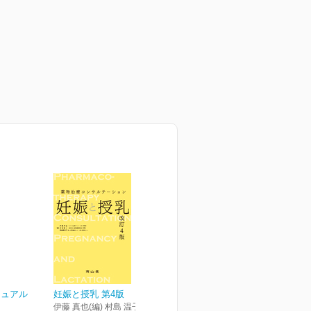
ニュアル
妊娠と授乳 第4版
伊藤 真也(編) 村島 温子(編) 後