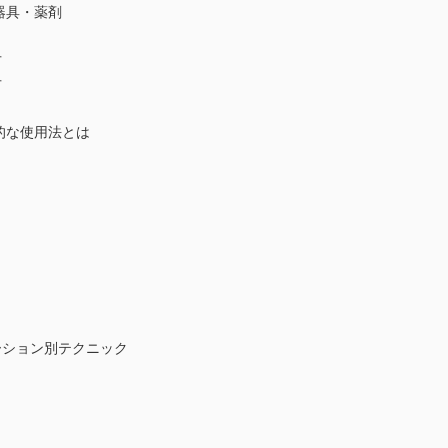
器具・薬剤
方
方
的な使用法とは
ーション別テクニック