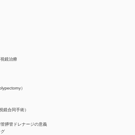
内視鏡治療
lypectomy）
内視鏡合同手術）
胆管膵管ドレナージの意義
ング