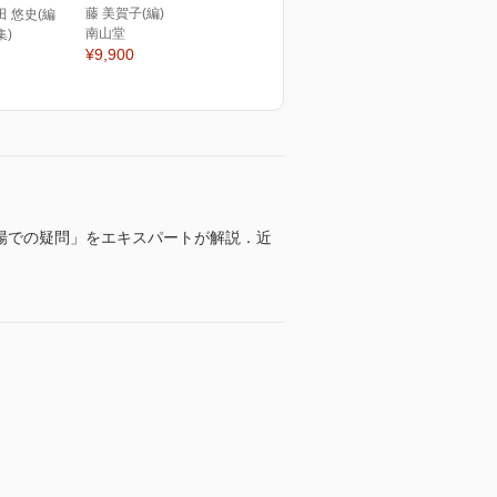
藤 美賀子(編)
田 悠史(編
南山堂
集)
¥9,900
現場での疑問」をエキスパートが解説．近