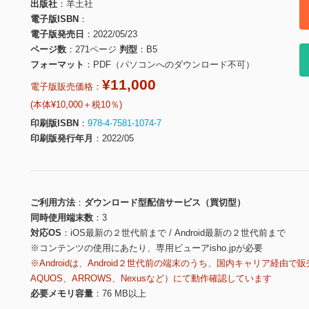
出版社
羊土社
電子版ISBN
電子版発売日
2022/05/23
ページ数
271ページ
判型
B5
フォーマット
PDF（パソコンへのダウンロード不可）
¥11,000
電子版販売価格：
(本体¥10,000＋税10％)
印刷版ISBN
978-4-7581-1074-7
印刷版発行年月
2022/05
ご利用方法
ダウンロード型配信サービス（買切型）
同時使用端末数
3
対応OS
iOS最新の２世代前まで / Android最新の２世代前まで
※コンテンツの使用にあたり、専用ビューアisho.jpが必要
※Androidは、Android２世代前の端末のうち、国内キャリア経由で販
AQUOS、ARROWS、Nexusなど）にて動作確認しています
必要メモリ容量
76 MB以上