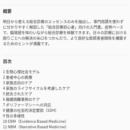
概要
明日から使える総合診療のエッセンスのみを抽出し、専門用語を使わず
に分かりやすく解説した「総合診療初心者」向けの入門書。症例ベース
で、臨場感を味わいながら総合診療を体験できます。日々の診療における
困りごとへの解決の糸口をつかんだり、より良好な医師患者関係を構築す
るためのヒントが満載です。
目次
1 生物心理社会モデル
2 患者中心の医療
3 家族志向のケア
4 家族のライフサイクルを考慮したケア
5 統合されたケア
6 複雑困難事例のケア
7 ポリファーマシーへの対応
8 健康の社会的決定要因（SDH）
9 性の多様性
10 EBM（Evidence Based Medicine）
11 NBM（Narrative Based Medicine）