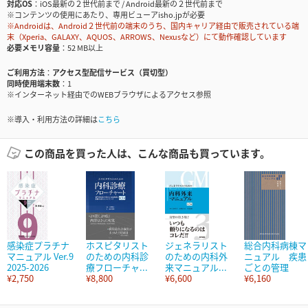
対応OS
iOS最新の２世代前まで / Android最新の２世代前まで
※コンテンツの使用にあたり、専用ビューアisho.jpが必要
※Androidは、Android２世代前の端末のうち、国内キャリア経由で販売されている端
末（Xperia、GALAXY、AQUOS、ARROWS、Nexusなど）にて動作確認しています
必要メモリ容量
52 MB以上
ご利用方法
アクセス型配信サービス（買切型）
同時使用端末数
1
※インターネット経由でのWEBブラウザによるアクセス参照
※導入・利用方法の詳細は
こちら
この商品を買った人は、こんな商品も買っています。
感染症プラチナ
ホスピタリスト
ジェネラリスト
総合内科病棟マ
マニュアル Ver.9
のための内科診
のための内科外
ニュアル 疾患
2025-2026
療フローチャ...
来マニュアル...
ごとの管理
¥2,750
¥8,800
¥6,600
¥6,160