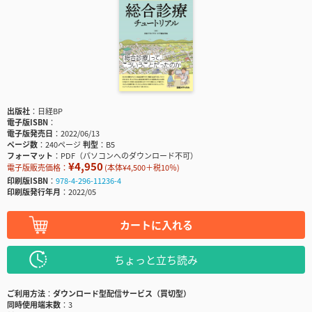
出版社
日経BP
電子版ISBN
電子版発売日
2022/06/13
ページ数
240ページ
判型
B5
フォーマット
PDF（パソコンへのダウンロード不可）
¥4,950
電子版販売価格：
(本体¥4,500＋税10％)
印刷版ISBN
978-4-296-11236-4
印刷版発行年月
2022/05
カートに入れる
ちょっと立ち読み
ご利用方法
ダウンロード型配信サービス（買切型）
同時使用端末数
3