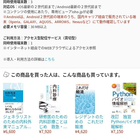
同時使用端末数
3
対応OS
iOS最新の２世代前まで / Android最新の２世代前まで
※コンテンツの使用にあたり、専用ビューアisho.jpが必要
※Androidは、Android２世代前の端末のうち、国内キャリア経由で販売されている端
末（Xperia、GALAXY、AQUOS、ARROWS、Nexusなど）にて動作確認しています
必要メモリ容量
30 MB以上
ご利用方法
アクセス型配信サービス（買切型）
同時使用端末数
1
※インターネット経由でのWEBブラウザによるアクセス参照
※導入・利用方法の詳細は
こちら
この商品を買った人は、こんな商品も買っています。
ジェネラリスト
研修医のための
レジデントのた
改訂 独習
のための内科外
内科診療ことは
めの これだけ
Pythonバイオ
来マニュアル...
じめ 救急・...
輸液
報解析
¥6,600
¥7,920
¥4,620
¥7,150