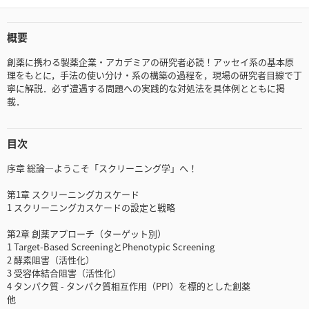
概要
創薬に携わる製薬企業・アカデミアの研究者必読！アッセイ系の基本原
理をもとに，手法の使い分け・系の構築の過程を，現場の研究者目線で丁
寧に解説．必ず遭遇する問題への実践的な対処法を具体例とともに掲
載．
目次
序章 総論―ようこそ「スクリーニング学」へ！
第1章 スクリーニングカスケード
1 スクリーニングカスケードの設定と戦略
第2章 創薬アプローチ（ターゲット別）
1 Target-Based ScreeningとPhenotypic Screening
2 酵素阻害（活性化）
3 受容体結合阻害（活性化）
4 タンパク質 - タンパク質相互作用（PPI）を標的とした創薬
他