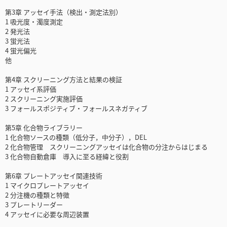
第3章 アッセイ手法（検出・測定法別）
1 吸光度・濁度測定
2 発光法
3 蛍光法
4 蛍光偏光
他
第4章 スクリーニング方法と結果の検証
1 アッセイ系評価
2 スクリーニング実施評価
3 フォールスポジティブ・フォールスネガティブ
第5章 化合物ライブラリー
1 化合物ソースの種類（低分子，中分子），DEL
2 化合物管理 スクリーニングアッセイは化合物の分注からはじまる
3 化合物自動倉庫 導入に至る経緯と役割
第6章 プレートアッセイ関連技術
1 マイクロプレートアッセイ
2 分注機の種類と特徴
3 プレートリーダー
4 アッセイに必要な周辺装置