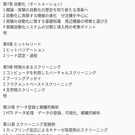
第7章 自動化（オートメーション）
1 概論―実験の自動化の歴史を知り新たな革新へ
2 自動化に貢献する機器の進化 分注機を中心に
3 実験の自動化に関する基礎知識 周辺機器の特徴と選び方
4 実験自動化システムの分類と導入時の考察ポイント
他
第8章 ヒットtoリード
1 ヒットバリデーション
2 リード認定・過程
第9章 特徴のあるスクリーニング
1 コンピュータを利用したバーチャルスクリーニング
2 プーリングアッセイ
3 フラグメントベースドスクリーニング
4 天然物スクリーニング
他
第10章 データ登録と網羅的解析
1 HTS データ処理 データの登録，可視化，網羅的解析
第11章 スクリーニング実施例
1 カップリング反応によるキナーゼ阻害剤のスクリーニング