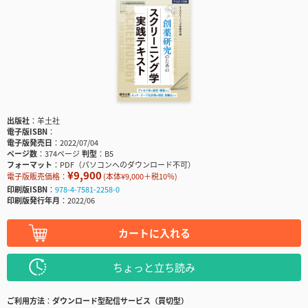
出版社
羊土社
電子版ISBN
電子版発売日
2022/07/04
ページ数
374ページ
判型
B5
フォーマット
PDF（パソコンへのダウンロード不可）
¥9,900
電子版販売価格：
(本体¥9,000＋税10％)
印刷版ISBN
978-4-7581-2258-0
印刷版発行年月
2022/06
カートに入れる
ちょっと立ち読み
ご利用方法
ダウンロード型配信サービス（買切型）