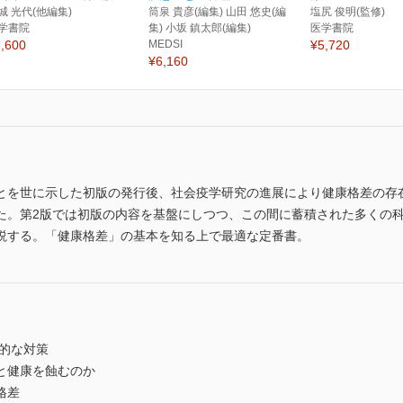
城 光代(他編集)
筒泉 貴彦(編集) 山田 悠史(編
塩尻 俊明(監修)
学書院
集) 小坂 鎮太郎(編集)
医学書院
,600
MEDSI
¥5,720
¥6,160
とを世に示した初版の発行後、社会疫学研究の進展により健康格差の存
た。第2版では初版の内容を基盤にしつつ、この間に蓄積された多くの
説する。「健康格差」の基本を知る上で最適な定番書。
的な対策
と健康を蝕むのか
格差