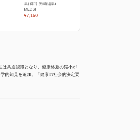
集) 藤谷 茂樹(編集)
MEDSI
¥7,150
在は共通認識となり、健康格差の縮小が
科学的知見を追加。「健康の社会的決定要