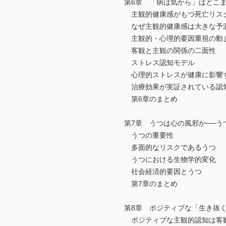
第6章 「病は気から」はどこま
主観的健康感がもつ死亡リス
なぜ主観的健康感は大きな予測
主観的・心理的要因重視の動
客観と主観の関係の二面性
ストレス認知モデル
心理的ストレスが健康に影響
治療効果が実証されている認
第6章のまとめ
第7章 うつは心の風邪か──う
うつの重要性
多面的なリスクであるうつ
うつにおける生物学的変化
社会経済的要因とうつ
第7章のまとめ
第8章 ポジティブな「生き抜く
ポジティブな主観的認知は客観