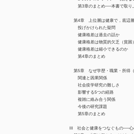
第3章のまとめ──本書で取り
第4章 上位層は健康で，底辺層
投げかけられた疑問
健康格差は過去の話か
健康格差は物質的欠乏（貧困
健康格差は縮小できるのか
第4章のまとめ
第5章 なぜ学歴・職業・所得（
関連と因果関係
社会疫学研究の難しさ
影響する5つの経路
複雑に絡み合う関係
今後の研究課題
第5章のまとめ
III 社会と健康をつなぐもの──