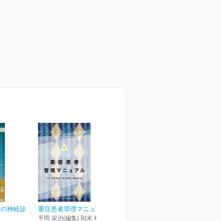
めの神経診
重症患者管理マニュアル
平岡 栄治(編集) 則末 泰博(編