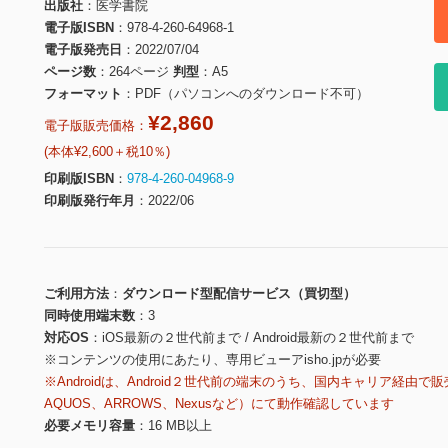
出版社
医学書院
電子版ISBN
978-4-260-64968-1
電子版発売日
2022/07/04
ページ数
264ページ
判型
A5
フォーマット
PDF（パソコンへのダウンロード不可）
¥2,860
電子版販売価格：
(本体¥2,600＋税10％)
印刷版ISBN
978-4-260-04968-9
印刷版発行年月
2022/06
ご利用方法
ダウンロード型配信サービス（買切型）
同時使用端末数
3
対応OS
iOS最新の２世代前まで / Android最新の２世代前まで
※コンテンツの使用にあたり、専用ビューアisho.jpが必要
※Androidは、Android２世代前の端末のうち、国内キャリア経由で販
AQUOS、ARROWS、Nexusなど）にて動作確認しています
必要メモリ容量
16 MB以上