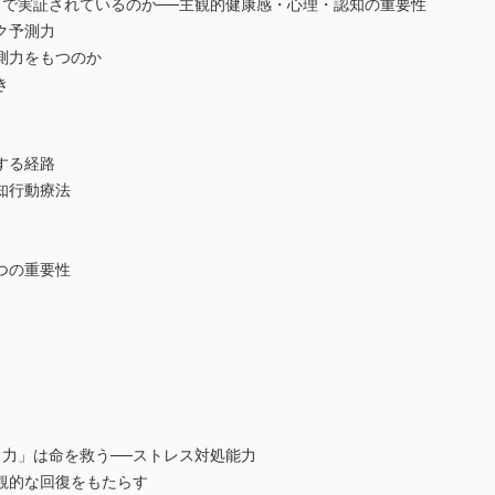
で実証されているのか──主観的健康感・心理・認知の重要性
ク予測力
力をもつのか
き
する経路
知行動療法
つの重要性
力」は命を救う──ストレス対処能力
的な回復をもたらす