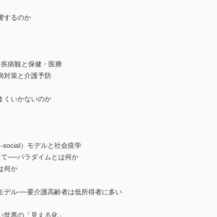
響するのか
疾病観と保健・医療
対策と介護予防
くいかないのか
o-social）モデルと社会疫学
て──パラダイムとは何か
は何か
デル──要介護高齢者は低所得者に多い
い世界の「見える化」