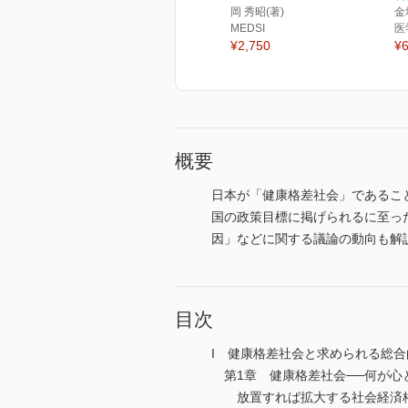
岡 秀昭(著)
金
MEDSI
医
¥2,750
¥6
概要
日本が「健康格差社会」であるこ
国の政策目標に掲げられるに至っ
因」などに関する議論の動向も解
目次
I 健康格差社会と求められる総合
第1章 健康格差社会──何が心
放置すれば拡大する社会経済