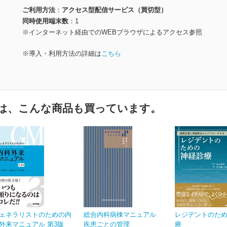
ご利用方法
アクセス型配信サービス（買切型）
同時使用端末数
1
※インターネット経由でのWEBブラウザによるアクセス参照
※導入・利用方法の詳細は
こちら
は、こんな商品も買っています。
ェネラリストのための内
総合内科病棟マニュアル
レジデントのた
外来マニュアル 第3版
疾患ごとの管理
療