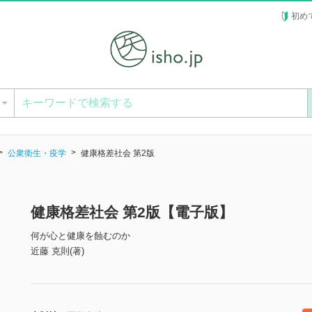
初め
ー
公衆衛生・疫学
健康格差社会 第2版
健康格差社会 第2版【電子版】
何が心と健康を蝕むのか
近藤 克則(著)