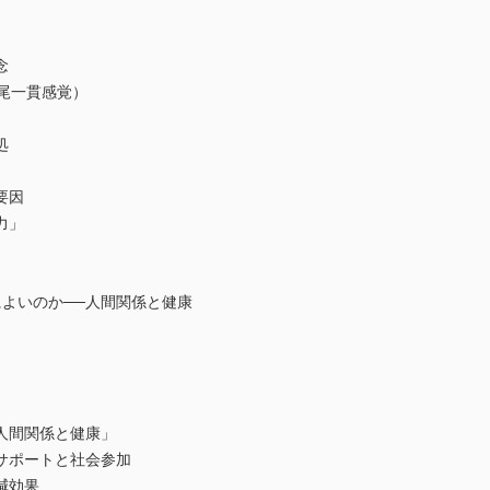
念
尾一貫感覚）
処
要因
力」
よいのか──人間関係と健康
間関係と健康」
ポートと社会参加
減効果