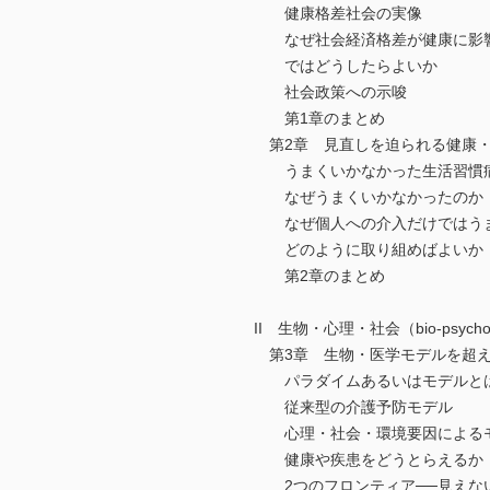
健康格差社会の実像
なぜ社会経済格差が健康に影
ではどうしたらよいか
社会政策への示唆
第1章のまとめ
第2章 見直しを迫られる健康・
うまくいかなかった生活習慣病
なぜうまくいかなかったのか
なぜ個人への介入だけではうま
どのように取り組めばよいか
第2章のまとめ
II 生物・心理・社会（bio-psych
第3章 生物・医学モデルを超え
パラダイムあるいはモデルと
従来型の介護予防モデル
心理・社会・環境要因によるモ
健康や疾患をどうとらえるか
2つのフロンティア──見えな