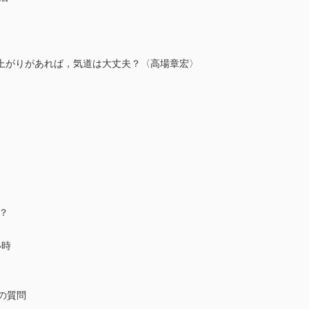
がりがあれば，気道は大丈夫？〈高場章宏〉
？
い時
の質問