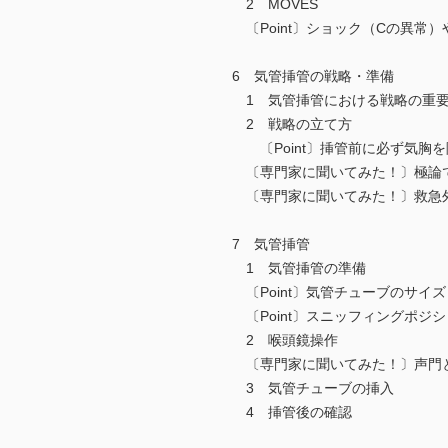
2 MOVES
〔Point〕ショック（Cの異常
6 気管挿管の戦略・準備
1 気管挿管における戦略の重
2 戦略の立て方
〔Point〕挿管前に必ず気胸を
〔専門家に聞いてみた！〕極論で
〔専門家に聞いてみた！〕救急外
7 気管挿管
1 気管挿管の準備
〔Point〕気管チューブのサイ
〔Point〕スニッフィングポジ
2 喉頭鏡操作
〔専門家に聞いてみた！〕声門
3 気管チューブの挿入
4 挿管後の確認