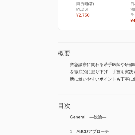
岡 秀昭(著)
日
MEDSI
治
¥2,750
ラ
¥4
概要
救急診療に関わる若手医師や研修
を徹底的に掘り下げ，手技を実践
断に迷いやすいポイントも丁寧に
目次
General ―総論―
1 ABCDアプローチ