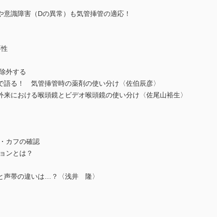
）や意識障害（Dの異常）も気管挿管の適応！
要性
除外する
語る！ 気管挿管時の薬剤の使い分け〈佐伯辰彦〉
来における喉頭鏡とビデオ喉頭鏡の使い分け〈佐尾山裕生〉
ズ・カフの確認
ションとは？
と声帯の違いは…？〈浅井 隆〉