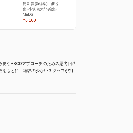
筒泉 貴彦(編集) 山田 悠史(編
集) 小坂 鎮太郎(編集)
MEDSI
¥6,160
要なABCDアプローチのための思考回路
験をもとに，経験の少ないスタッフが判