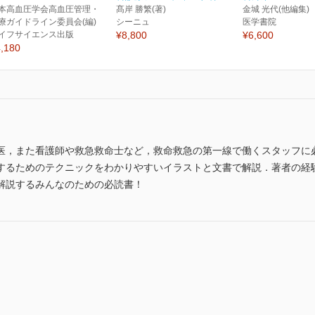
本高血圧学会高血圧管理・
髙岸 勝繁(著)
金城 光代(他編集)
療ガイドライン委員会(編)
シーニュ
医学書院
イフサイエンス出版
¥8,800
¥6,600
,180
医，また看護師や救急救命士など，救命救急の第一線で働くスタッフに必
するためのテクニックをわかりやすいイラストと文書で解説．著者の経
解説するみんなのための必読書！