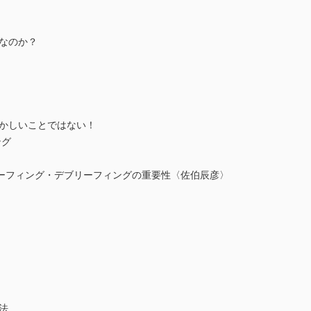
要なのか？
ずかしいことではない！
ング
フィング・デブリーフィングの重要性〈佐伯辰彦〉
？
法