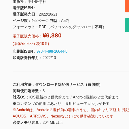
出版社
中外医学社
電子版ISBN
電子版発売日
2022/10/21
ページ数
463ページ
判型
A5判
フォーマット
PDF（パソコンへのダウンロード不可）
¥6,380
電子版販売価格：
(本体¥5,800＋税10％)
印刷版ISBN
978-4-498-16644-8
印刷版発行年月
2022/10
ご利用方法
ダウンロード型配信サービス（買切型）
同時使用端末数
3
対応OS
iOS最新の２世代前まで / Android最新の２世代前まで
※コンテンツの使用にあたり、専用ビューアisho.jpが必要
※Androidは、Android２世代前の端末のうち、国内キャリア経由で販
AQUOS、ARROWS、Nexusなど）にて動作確認しています
必要メモリ容量
204 MB以上