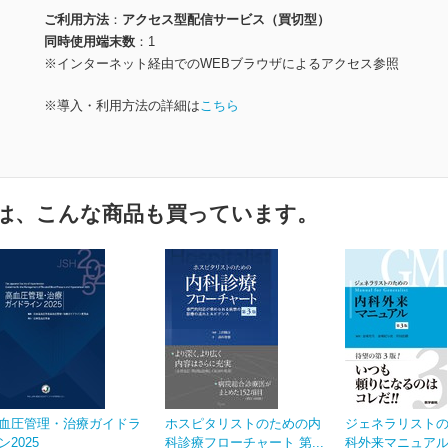
ご利用方法
アクセス型配信サービス（買切型）
同時使用端末数
1
※インターネット経由でのWEBブラウザによるアクセス参照
※導入・利用方法の詳細は
こちら
は、こんな商品も買っています。
血圧管理・治療ガイドラ
ホスピタリストのための内
ジェネラリスト
ン2025
科診療フローチャート 第...
科外来マニュアル