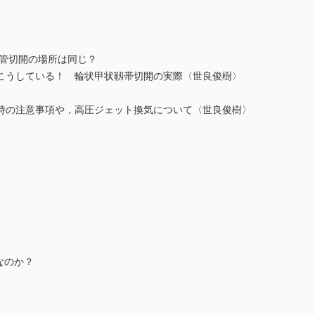
気管切開の場所は同じ？
うしている！ 輪状甲状靱帯切開の実際〈世良俊樹〉
の注意事項や，高圧ジェット換気について〈世良俊樹〉
なのか？