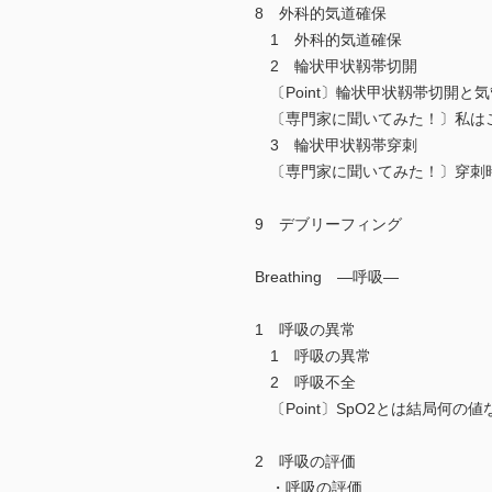
8 外科的気道確保
1 外科的気道確保
2 輪状甲状靱帯切開
〔Point〕輪状甲状靱帯切開と
〔専門家に聞いてみた！〕私はこ
3 輪状甲状靱帯穿刺
〔専門家に聞いてみた！〕穿刺時
9 デブリーフィング
Breathing ―呼吸―
1 呼吸の異常
1 呼吸の異常
2 呼吸不全
〔Point〕SpO2とは結局何の値
2 呼吸の評価
・呼吸の評価