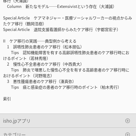
移行（大浦誠）
Column 新たなモデル──Extensivistという存在（大浦誠）
Special Article ケアマネジャー・医療ソーシャルワーカーの視点からみ
たケア移行（鶴岡浩樹）
Special Article 退院支援看護師からみたケア移行（宇都宮宏子）
II ケア移行の実践──典型例から考える
1 誤嚥性肺炎患者のケア移行（松本朋弘）
Tips 認知機能障害を有する高齢誤嚥性肺炎患者のケア移行時にお
けるポイント（若林秀隆）
2 慢性心不全患者のケア移行（中西貴大）
Tips 肺炎で増悪した慢性心不全を有する高齢患者のケア移行時に
おけるポイント（河野隆志）
3 悪性腫瘍患者のケア移行（湊真弥）
Tips 癌と感染症の患者のケア移行時のポイント（柏木秀行）
索引
isho.jpアプリ
カテゴリー