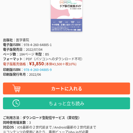
出版社
医学書院
電子版ISBN
978-4-260-64885-1
電子版発売日
2022/07/04
ページ数
184ページ
判型
B5
フォーマット
PDF（パソコンへのダウンロード不可）
¥3,850
電子版販売価格：
(本体¥3,500＋税10％)
印刷版ISBN
978-4-260-04885-9
印刷版発行年月
2022/06
カートに入れる
ちょっと立ち読み
ご利用方法
ダウンロード型配信サービス（買切型）
同時使用端末数
3
対応OS
iOS最新の２世代前まで / Android最新の２世代前まで
※コンテンツの使用にあたり、専用ビューアisho.jpが必要