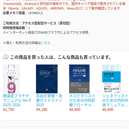
※Androidは、Android２世代前の端末のうち、国内キャリア経由で販売されている端
末（Xperia、GALAXY、AQUOS、ARROWS、Nexusなど）にて動作確認しています
必要メモリ容量
18 MB以上
ご利用方法
アクセス型配信サービス（買切型）
同時使用端末数
1
※インターネット経由でのWEBブラウザによるアクセス参照
※導入・利用方法の詳細は
こちら
この商品を買った人は、こんな商品も買っています。
感染症プラチナ
高血圧管理・治
ホスピタリスト
ジェネラリスト
マニュアル Ver.9
療ガイドライン
のための内科診
のための内科外
2025-2026
2025
療フローチャ...
来マニュアル...
¥2,750
¥4,180
¥8,800
¥6,600