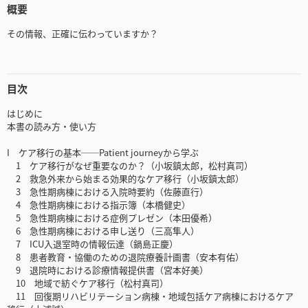
概要
その情報、正確に伝わっていますか？
目次
はじめに
本書の読み方・使い方
I ケア移行の基本──Patient journeyから学ぶ
1 ケア移⾏がなぜ重要なのか？（小坂鎮太郎，松村真司）
2 救急外来から始まる効果的なケア移行（小坂鎮太郎）
3 急性期病棟における入院時要約（佐藤直行）
4 急性期病棟における指示簿（本橋健史）
5 急性期病棟における症例プレゼン（本田優希）
6 急性期病棟における申し送り（三高隼人）
7 ICU入退室時の情報伝達（鍋島正慶）
8 患者教育・協働のための退院療養計画書（安本有佑）
9 退院時における診療情報提供書（宮本好美）
10 地域で紡ぐケア移行（松村真司）
11 回復期リハビリテーション病棟・地域包括ケア病棟におけるケア