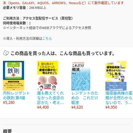
末（Xperia、GALAXY、AQUOS、ARROWS、Nexusなど）にて動作確認しています
必要メモリ容量
246 MB以上
ご利用方法
アクセス型配信サービス（買切型）
同時使用端末数
1
※インターネット経由でのWEBブラウザによるアクセス参照
※導入・利用方法の詳細は
こちら
この商品を買った人は、こんな商品も買っています。
内科レジデント
誰も教えてくれ
レジデントのた
循環器病棟の業
の鉄則 第4版
なかった皮疹の
めの これだけ
務が全然わから
¥5,280
診かた・考え...
輸液
ないので、う...
¥4,400
¥4,620
¥4,950
概要