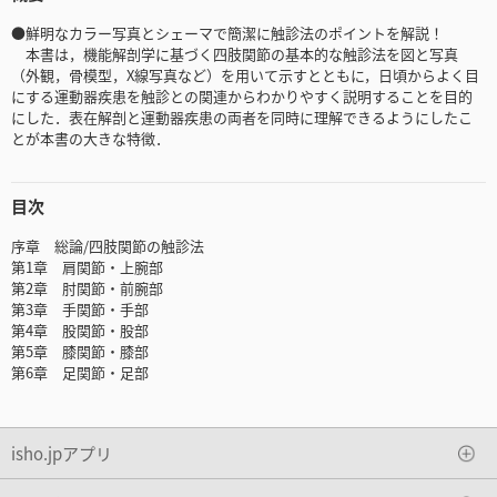
●鮮明なカラー写真とシェーマで簡潔に触診法のポイントを解説！
本書は，機能解剖学に基づく四肢関節の基本的な触診法を図と写真
（外観，骨模型，X線写真など）を用いて示すとともに，日頃からよく目
にする運動器疾患を触診との関連からわかりやすく説明することを目的
にした．表在解剖と運動器疾患の両者を同時に理解できるようにしたこ
とが本書の大きな特徴．
目次
序章 総論/四肢関節の触診法
第1章 肩関節・上腕部
第2章 肘関節・前腕部
第3章 手関節・手部
第4章 股関節・股部
第5章 膝関節・膝部
第6章 足関節・足部
isho.jpアプリ