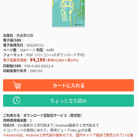
出版社
医歯薬出版
電子版ISBN
電子版発売日
2022/07/11
ページ数
154ページ
判型
A4判
フォーマット
PDF（パソコンへのダウンロード不可）
¥4,180
電子版販売価格：
(本体¥3,800＋税10％)
印刷版ISBN
978-4-263-24212-4
印刷版発行年月
2007/03
カートに入れる
ちょっと立ち読み
ご利用方法
ダウンロード型配信サービス（買切型）
同時使用端末数
2
対応OS
iOS最新の２世代前まで / Android最新の２世代前まで
※コンテンツの使用にあたり、専用ビューアisho.jpが必要
※Androidは、Android２世代前の端末のうち、国内キャリア経由で販売されている端