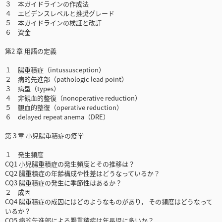
３ 本ガイドラインの作成法
４ エビデンスレベルと推奨グレード
５ 本ガイドラインの検証と改訂
６ 資金
第2 章 用語の定義
１ 腸重積症（intussusception）
２ 病的先進部（pathologic lead point）
３ 病型（types）
４ 非観血的整復（nonoperative reduction）
５ 観血的整復（operative reduction）
６ delayed repeat anema（DRE）
第３章 小児腸重積症の疫学
１ 発生頻度
CQ1 小児腸重積症の発生頻度とその推移は？
CQ2 腸重積症の年齢構成や性差はどうなっているか？
CQ3 腸重積症の発生に季節性はあるか？
２ 成因
CQ4 腸重積症の成因にはどのようなものがあり， その頻度はどうなって
いるか？
CQ5 病的先進部による腸重積症は年長児に多いか？