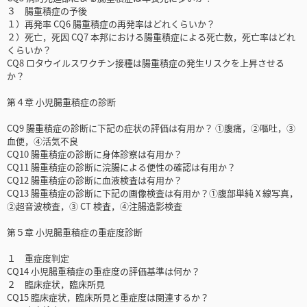
３ 腸重積症の予後
１）再発率 CQ6 腸重積症の再発率はどれくらいか？
２）死亡，死因 CQ7 本邦における腸重積症による死亡数，死亡率はどれ
くらいか？
CQ8 ロタウイルスワクチン接種は腸重積症の発生リスクを上昇させる
か？
第４章 小児腸重積症の診断
CQ9 腸重積症の診断に下記の症状の評価は有用か？ ①腹痛，②嘔吐，③
血便，④活気不良
CQ10 腸重積症の診断に身体診察は有用か？
CQ11 腸重積症の診断に浣腸による便性の確認は有用か？
CQ12 腸重積症の診断に血液検査は有用か？
CQ13 腸重積症の診断に下記の画像検査は有用か？①腹部単純 X 線写真，
②超音波検査，③ CT 検査，④注腸造影検査
第５章 小児腸重積症の重症度診断
１ 重症度判定
CQ14 小児腸重積症の重症度の評価基準は何か？
２ 臨床症状，臨床所見
CQ15 臨床症状，臨床所見と重症度は関連するか？