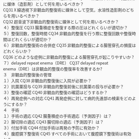
に媒体（造影剤）として何を用いるべきか？
CQ31 X 線透視下非観血的整復術に媒体として空気，水溶性造影剤のどち
らを用いるべきか？
CQ32 超音波下非観血的整復術に媒体として何を用いるべきか？
４）整復圧 CQ33 腸重積症を整復する際の圧はどれくらいが適切か？
５）整復回数，整復時間 CQ34 非観血的整復を行う際に整復回数や整復時
間はどれくらいが適切か？
６）非観血的整復術の合併症 CQ35 非観血的整復による腸管穿孔の頻度は
どれくらいか？
CQ36 どのような症例に非観血的整復による腸管穿孔が起こりやすいか ?
７）delayed repeat enema（DRE） CQ37 delayed repeat
enema（DRE）は非観血的整復の整復率を改善するか?
３ 非観血的整復後の管理
１）入院 CQ38 非観血的整復後に入院が必要か？
２）抗菌薬投与 CQ39 非観血的整復前後に抗菌薬の投与が必要か？
３）整復の確認 CQ40 非観血的整復の確認はどうするか？
４）再発症例への対応 CQ41 再発症例に対して病的先進部の検索をどのよ
うにするか？
４ 手術
１）手術の適応 CQ42 腸重積症の手術適応（予測因子）は？
２）腸切除の適応 CQ43 腸切除の適応（予測因子）は？
３）付加手術 CQ44 付加手術は再発の予防に有効か？
４）腹腔鏡下整復術 CQ45 すべての手術において腹腔鏡下整復術は有効