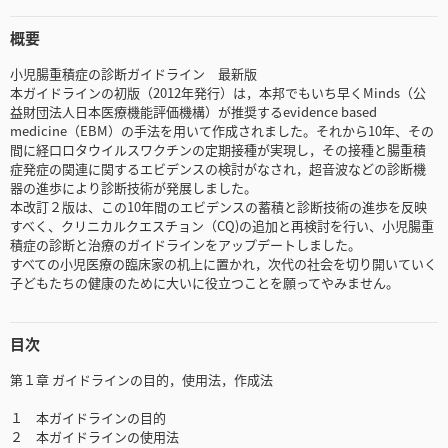
概要
小児腸重積症の診断ガイドライン 最新版
本ガイドラインの初版（2012年発行）は，本邦でもいち早くMinds（公
益財団法人日本医療機能評価機構）が推奨するevidence based
medicine（EBM）の手法を用いて作成されました。それから10年、その
間に経口ロタウイルスワクチンの定期接種が実現し，その接種と腸重積
症発症の関連に関するエビデンスの検討がなされ，超音波などの診断機
器の進歩により診断技術が発展しました。
本改訂２版は、この10年間のエビデンスの蓄積と診断技術の進歩を反映
すべく、クリニカルクエスチョン（CQ)の追加と再検討を行い、小児腸重
積症の診断と治療のガイドラインをアップデートしました。
すべての小児医療の臨床家の机上に置かれ，次代の社会を切り開いていく
子どもたちの健康のために大いに役立つことを願ってやみません。
目次
第１章 ガイドラインの目的，使用法，作成法
１ 本ガイドラインの目的
２ 本ガイドラインの使用法