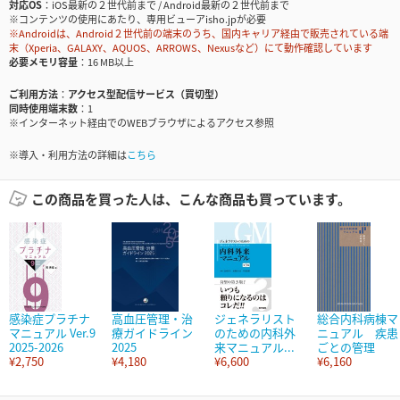
対応OS
iOS最新の２世代前まで / Android最新の２世代前まで
※コンテンツの使用にあたり、専用ビューアisho.jpが必要
※Androidは、Android２世代前の端末のうち、国内キャリア経由で販売されている端
末（Xperia、GALAXY、AQUOS、ARROWS、Nexusなど）にて動作確認しています
必要メモリ容量
16 MB以上
ご利用方法
アクセス型配信サービス（買切型）
同時使用端末数
1
※インターネット経由でのWEBブラウザによるアクセス参照
※導入・利用方法の詳細は
こちら
この商品を買った人は、こんな商品も買っています。
感染症プラチナ
高血圧管理・治
ジェネラリスト
総合内科病棟マ
マニュアル Ver.9
療ガイドライン
のための内科外
ニュアル 疾患
2025-2026
2025
来マニュアル...
ごとの管理
¥2,750
¥4,180
¥6,600
¥6,160