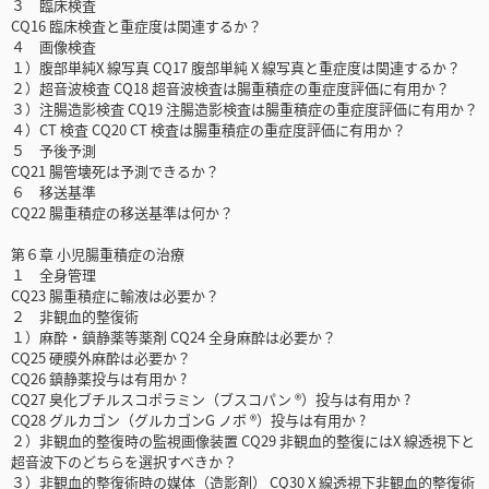
３ 臨床検査
CQ16 臨床検査と重症度は関連するか？
４ 画像検査
１）腹部単純X 線写真 CQ17 腹部単純 X 線写真と重症度は関連するか？
２）超音波検査 CQ18 超音波検査は腸重積症の重症度評価に有用か？
３）注腸造影検査 CQ19 注腸造影検査は腸重積症の重症度評価に有用か？
４）CT 検査 CQ20 CT 検査は腸重積症の重症度評価に有用か？
５ 予後予測
CQ21 腸管壊死は予測できるか？
６ 移送基準
CQ22 腸重積症の移送基準は何か？
第６章 小児腸重積症の治療
１ 全身管理
CQ23 腸重積症に輸液は必要か？
２ 非観血的整復術
１）麻酔・鎮静薬等薬剤 CQ24 全身麻酔は必要か？
CQ25 硬膜外麻酔は必要か？
CQ26 鎮静薬投与は有用か ?
CQ27 臭化ブチルスコポラミン（ブスコパン ®）投与は有用か ?
CQ28 グルカゴン（グルカゴンG ノボ ®）投与は有用か ?
２）非観血的整復時の監視画像装置 CQ29 非観血的整復にはX 線透視下と
超音波下のどちらを選択すべきか？
３）非観血的整復術時の媒体（造影剤） CQ30 X 線透視下非観血的整復術