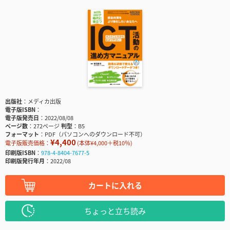
出版社
メディカ出版
電子版ISBN
電子版発売日
2022/08/08
ページ数
272ページ
判型
B5
フォーマット
PDF（パソコンへのダウンロード不可）
¥4,400
電子版販売価格：
(本体¥4,000＋税10％)
印刷版ISBN
978-4-8404-7677-5
印刷版発行年月
2022/08
カートに入れる
ちょっと立ち読み