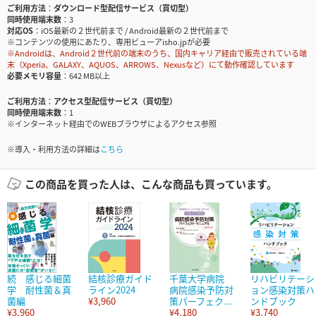
ご利用方法
ダウンロード型配信サービス（買切型）
同時使用端末数
3
対応OS
iOS最新の２世代前まで / Android最新の２世代前まで
※コンテンツの使用にあたり、専用ビューアisho.jpが必要
※Androidは、Android２世代前の端末のうち、国内キャリア経由で販売されている端
末（Xperia、GALAXY、AQUOS、ARROWS、Nexusなど）にて動作確認しています
必要メモリ容量
642 MB以上
ご利用方法
アクセス型配信サービス（買切型）
同時使用端末数
1
※インターネット経由でのWEBブラウザによるアクセス参照
※導入・利用方法の詳細は
こちら
この商品を買った人は、こんな商品も買っています。
続 感じる細菌
結核診療ガイド
千葉大学病院
リハビリテーシ
学 耐性菌＆真
ライン2024
病院感染予防対
ョン感染対策ハ
菌編
¥3,960
策パーフェク...
ンドブック
¥3,960
¥4,180
¥3,740