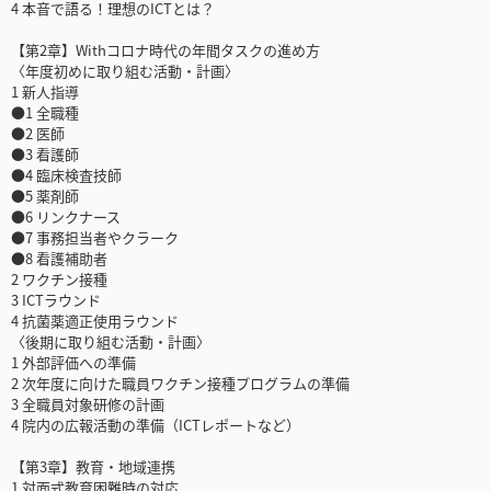
4 本音で語る！理想のICTとは？
【第2章】Withコロナ時代の年間タスクの進め方
〈年度初めに取り組む活動・計画〉
1 新人指導
●1 全職種
●2 医師
●3 看護師
●4 臨床検査技師
●5 薬剤師
●6 リンクナース
●7 事務担当者やクラーク
●8 看護補助者
2 ワクチン接種
3 ICTラウンド
4 抗菌薬適正使用ラウンド
〈後期に取り組む活動・計画〉
1 外部評価への準備
2 次年度に向けた職員ワクチン接種プログラムの準備
3 全職員対象研修の計画
4 院内の広報活動の準備（ICTレポートなど）
【第3章】教育・地域連携
1 対面式教育困難時の対応