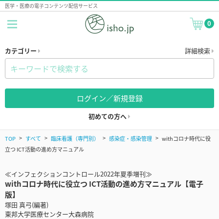
医学・医療の電子コンテンツ配信サービス
0
カテゴリー
詳細検索
ログイン／新規登録
初めての方へ
TOP
すべて
臨床看護（専門別）
感染症・感染管理
withコロナ時代に役
立つ ICT活動の進め方マニュアル
≪インフェクションコントロール2022年夏季増刊≫
withコロナ時代に役立つ ICT活動の進め方マニュアル【電子
版】
塚田 真弓(編著)
東邦大学医療センター大森病院