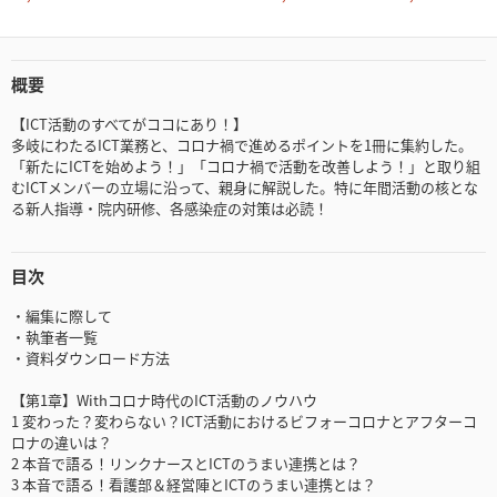
概要
【ICT活動のすべてがココにあり！】
多岐にわたるICT業務と、コロナ禍で進めるポイントを1冊に集約した。
「新たにICTを始めよう！」「コロナ禍で活動を改善しよう！」と取り組
むICTメンバーの立場に沿って、親身に解説した。特に年間活動の核とな
る新人指導・院内研修、各感染症の対策は必読！
目次
・編集に際して
・執筆者一覧
・資料ダウンロード方法
【第1章】Withコロナ時代のICT活動のノウハウ
1 変わった？変わらない？ICT活動におけるビフォーコロナとアフターコ
ロナの違いは？
2 本音で語る！リンクナースとICTのうまい連携とは？
3 本音で語る！看護部＆経営陣とICTのうまい連携とは？