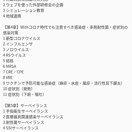
2 ウェブを使った外部研修会の企画
3 シミュレーション教育
4 地域連携
【第4章】Withコロナ時代でも注意すべき感染症・多剤耐性菌・症状別の
感染対策
1 新型コロナウイルス
2 インフルエンザ
3 ノロウイルス
4 RSウイルス
5 結核
6 MRSA
7 CRE／CPE
8 VRE
9 ワクチンで予防可能な感染症（麻疹・水痘・風疹・流行性耳下腺炎）
10 症状別（発熱）
11 症状別（下痢・嘔吐）
【第5章】サーベイランス
1 手指衛生サーベイランス
2 医療器具関連感染サーベイランス
3 耐性菌サーベイランス
4 SSIサーベイランス