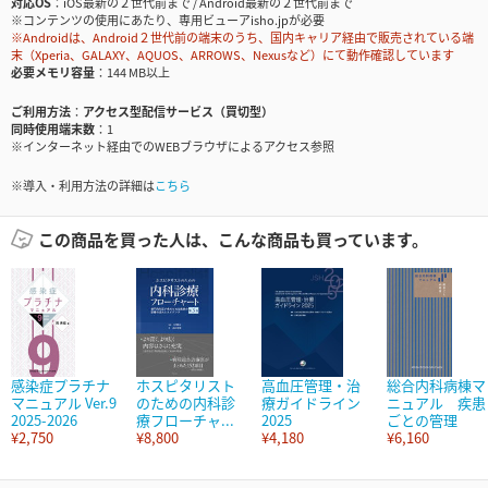
対応OS
iOS最新の２世代前まで / Android最新の２世代前まで
※コンテンツの使用にあたり、専用ビューアisho.jpが必要
※Androidは、Android２世代前の端末のうち、国内キャリア経由で販売されている端
末（Xperia、GALAXY、AQUOS、ARROWS、Nexusなど）にて動作確認しています
必要メモリ容量
144 MB以上
ご利用方法
アクセス型配信サービス（買切型）
同時使用端末数
1
※インターネット経由でのWEBブラウザによるアクセス参照
※導入・利用方法の詳細は
こちら
この商品を買った人は、こんな商品も買っています。
感染症プラチナ
ホスピタリスト
高血圧管理・治
総合内科病棟マ
マニュアル Ver.9
のための内科診
療ガイドライン
ニュアル 疾患
2025-2026
療フローチャ...
2025
ごとの管理
¥2,750
¥8,800
¥4,180
¥6,160