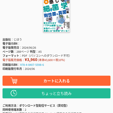
出版社
じほう
電子版ISBN
電子版発売日
2024/06/26
ページ数
288ページ
判型
A5
フォーマット
PDF（パソコンへのダウンロード不可）
¥3,960
電子版販売価格：
(本体¥3,600＋税10％)
印刷版ISBN
978-4-8407-5598-6
印刷版発行年月
2024/06
カートに入れる
ちょっと立ち読み
ご利用方法
ダウンロード型配信サービス（買切型）
同時使用端末数
2