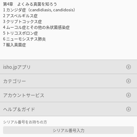
第4章 よくみる真菌を知ろう
1 カンジダ症（candidiasis, candidosis）
2 アスペルギルス症
3 クリプトコックス症
4 ムーコル症とその他の糸状菌感染症
5 トリコスポロン症
6 ニューモシスチス肺炎
7 輸入真菌症
isho.jpアプリ
カテゴリー
アカウントサービス
ヘルプ＆ガイド
シリアル番号をお持ちの方
シリアル番号入力