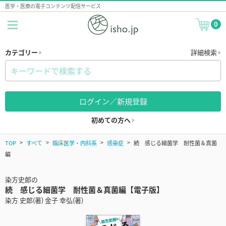
医学・医療の電子コンテンツ配信サービス
0
カテゴリー
詳細検索
ログイン／新規登録
初めての方へ
TOP
すべて
臨床医学・内科系
感染症
続 感じる細菌学 耐性菌＆真菌
編
染方史郎の
続 感じる細菌学 耐性菌＆真菌編【電子版】
染方 史郎(著) 金子 幸弘(著)