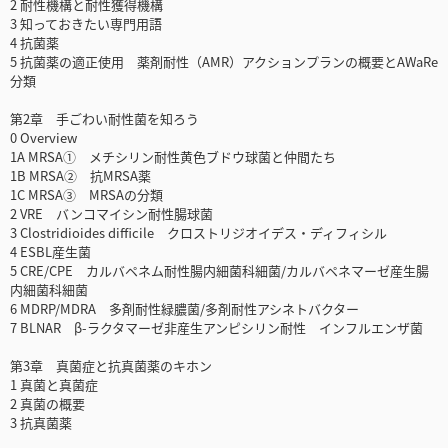
2 耐性機構と耐性獲得機構
3 知っておきたい専門用語
4 抗菌薬
5 抗菌薬の適正使用 薬剤耐性（AMR）アクションプランの概要とAWaRe
分類
第2章 手ごわい耐性菌を知ろう
0 Overview
1A MRSA① メチシリン耐性黄色ブドウ球菌と仲間たち
1B MRSA② 抗MRSA薬
1C MRSA③ MRSAの分類
2 VRE バンコマイシン耐性腸球菌
3 Clostridioides difficile クロストリジオイデス・ディフィシル
4 ESBL産生菌
5 CRE/CPE カルバペネム耐性腸内細菌科細菌/カルバペネマーゼ産生腸
内細菌科細菌
6 MDRP/MDRA 多剤耐性緑膿菌/多剤耐性アシネトバクター
7 BLNAR β-ラクタマーゼ非産生アンピシリン耐性 インフルエンザ菌
第3章 真菌症と抗真菌薬のキホン
1 真菌と真菌症
2 真菌の概要
3 抗真菌薬