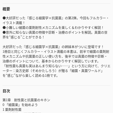
概要
●大好評だった『感じる細菌学×抗菌薬』の第2弾。今回もフルカラー・
イラスト満載！
●小難しい細菌の薬剤耐性メカニズムを楽しく＆わかりやすく解説！
●意外に知らない真菌の特徴や診断・治療のポイントを解説。真菌の世
界を“感じる”ことができる！
大好評だった『感じる細菌学×抗菌薬』の姉妹本がついに登場です！
1冊目と同じくフルカラー・イラスト満載の本書は、前半で細菌の薬剤耐
性メカニズムや抗菌薬の正しい使い方を、後半では真菌の特徴や診断・
治療のポイントについて、基本からわかりやすく解説しています。
「耐性菌も真菌も実はあんまり知らない……」という方に向けて、クリエ
ーター：染方史郎（そめかたしろう）が贈る「細菌・真菌ワールド」
を“感じ”ながら楽しく読める1冊です。
目次
第1章 耐性菌と抗菌薬のキホン
0 「細菌楽」を始めよう
1 薬剤耐性菌