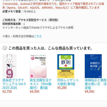
※Androidは、Android２世代前の端末のうち、国内キャリア経由で販売されている端
末（Xperia、GALAXY、AQUOS、ARROWS、Nexusなど）にて動作確認しています
必要メモリ容量
78 MB以上
ご利用方法
アクセス型配信サービス（買切型）
同時使用端末数
1
※インターネット経由でのWEBブラウザによるアクセス参照
※導入・利用方法の詳細は
こちら
この商品を買った人は、こんな商品も買っています。
感染症プラチナ
新生児蘇生法テ
内科レジデント
病棟指示と頻用
マニュアル Ver.9
キスト［Web動
の鉄則 第4版
薬の使い方 決
2025-2026
画付］ 第5版
¥5,280
定版
¥2,750
¥4,950
¥4,950