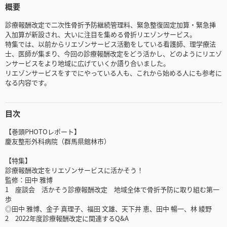
概要
診療報酬改定で二次性骨折予防継続管理料、緊急整復固定加算・緊急挿
入加算が新設され、大いに注目を集める骨折リエゾンサービス。
特集では、以前からリエゾンサービス活動をしている看護師、理学療法
士、医師が集まり、今回の診療報酬改定をどう活かし、どのようにリエゾ
ンサービスをより地域に広げていくか語り合いました。
リエゾンサービスをすでにやっている人も、これから始める人にも参考に
なる内容です。
目次
【巻頭PHOTOレポート】
慶友整形外科病院（群馬県館林市）
【特集】
診療報酬改定をリエゾンサービスに活かそう！
監修：田中 雅博
1 座談会 活かそう診療報酬改定 地域全体で骨折予防に取り組む第一
歩
◎田中 雅博、金子 真理子、福田 文雄、天下井 恵、田中 暢一、林 綾野
2 2022年度診療報酬改定に関連するQ&A