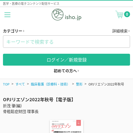
医学・医療の電子コンテンツ配信サービス
0
カテゴリー
詳細検索
ログイン／新規登録
初めての方へ
TOP
すべて
臨床看護（診療科・技術）
整形
OPJリエゾン2022年秋号
OPJリエゾン2022年秋号【電子版】
折茂 肇(編)
骨粗鬆症財団 理事長