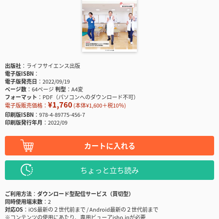
出版社
ライフサイエンス出版
電子版ISBN
電子版発売日
2022/09/19
ページ数
64ページ
判型
A4変
フォーマット
PDF（パソコンへのダウンロード不可）
¥1,760
電子版販売価格：
(本体¥1,600＋税10％)
印刷版ISBN
978-4-89775-456-7
印刷版発行年月
2022/09
カートに入れる
ちょっと立ち読み
ご利用方法
ダウンロード型配信サービス（買切型）
同時使用端末数
2
対応OS
iOS最新の２世代前まで / Android最新の２世代前まで
※コンテンツの使用にあたり、専用ビューアisho.jpが必要