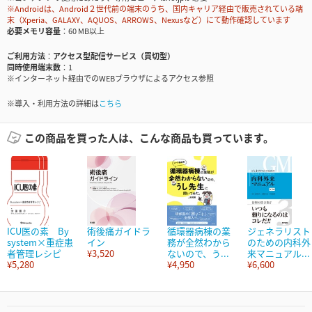
※Androidは、Android２世代前の端末のうち、国内キャリア経由で販売されている端
末（Xperia、GALAXY、AQUOS、ARROWS、Nexusなど）にて動作確認しています
必要メモリ容量
60 MB以上
ご利用方法
アクセス型配信サービス（買切型）
同時使用端末数
1
※インターネット経由でのWEBブラウザによるアクセス参照
※導入・利用方法の詳細は
こちら
この商品を買った人は、こんな商品も買っています。
ICU医の素 By
術後痛ガイドラ
循環器病棟の業
ジェネラリスト
system×重症患
イン
務が全然わから
のための内科外
者管理レシピ
¥3,520
ないので、う...
来マニュアル...
¥5,280
¥4,950
¥6,600