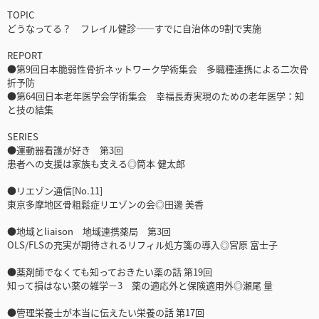
TOPIC
どうなってる？ フレイル健診――すでに自治体の9割で実施
REPORT
●第9回日本脆弱性骨折ネットワーク学術集会 多職種連携による二次骨
折予防
●第64回日本老年医学会学術集会 幸福長寿実現のための老年医学：知
と技の結集
SERIES
●運動器看護が好き 第3回
患者への支援は家族も支える◎筒本 健太郎
●リエゾン通信[No.11]
東京多摩地区骨粗鬆症リエゾンの会◎田邊 美香
●地域とliaison 地域連携薬局 第3回
OLS/FLSの充実が期待されるリフィル処方箋の導入◎宮原 富士子
●薬剤師でなくても知っておきたい薬の話 第19回
知って損はない薬の雑学－3 薬の適応外と保険適用外◎瀬尾 量
●管理栄養士が本当に伝えたい栄養の話 第17回