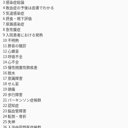
3 感染症総論
4 敗血症の予後は皮膚でわかる
5 気道感染症
6 摂食・嚥下評価
7 尿路感染症
8 急性腹症
9 入院患者における発熱
10 不明熱
11 肺音の聴診
12 心雑音
13 呼吸不全
14 心不全
15 慢性閉塞性肺疾患
16 脱水
17 意識障害
18 せん妄
19 頭痛
20 歩行障害
21 パーキンソン症候群
22 認知症
23 脳血管障害
24 転倒・骨折
25 失神
26 入浴中突然死症候群