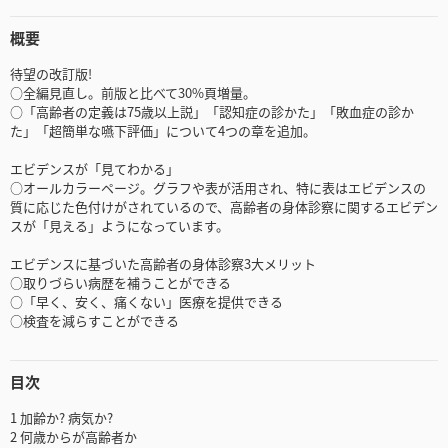
概要
待望の改訂版!
○全編見直し。前版と比べて30%頁増量。
○「高齢者の定義は75歳以上説」「認知症の診かた」「敗血症の診か
た」「超簡単な嚥下評価」について4つの章を追加。
エビデンスが「見てわかる」
○オールカラーページ。グラフや表が活用され、特に表はエビデンスの
質に応じた色付けがされているので、高齢者の身体診察に関するエビデン
スが「見える」ようになっています。
エビデンスに基づいた高齢者の身体診察3大メリット
○取りづらい病歴を補うことができる
○「早く、安く、痛くない」医療を提供できる
○検査を減らすことができる
目次
1 加齢か? 病気か?
2 何歳からが高齢者か