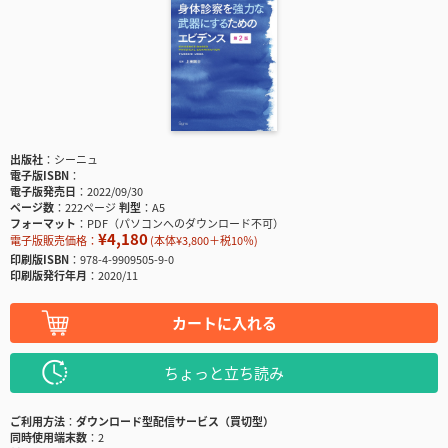
出版社
シーニュ
電子版ISBN
電子版発売日
2022/09/30
ページ数
222ページ
判型
A5
フォーマット
PDF（パソコンへのダウンロード不可）
¥4,180
電子版販売価格：
(本体¥3,800＋税10％)
印刷版ISBN
978-4-9909505-9-0
印刷版発行年月
2020/11
カートに入れる
ちょっと立ち読み
ご利用方法
ダウンロード型配信サービス（買切型）
同時使用端末数
2