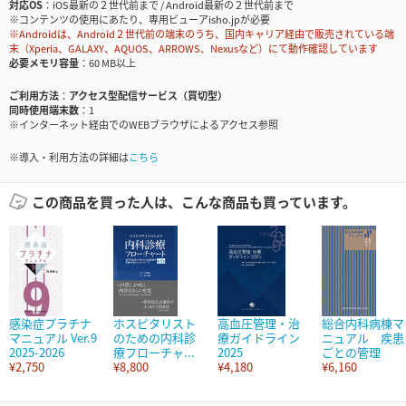
対応OS
iOS最新の２世代前まで / Android最新の２世代前まで
※コンテンツの使用にあたり、専用ビューアisho.jpが必要
※Androidは、Android２世代前の端末のうち、国内キャリア経由で販売されている端
末（Xperia、GALAXY、AQUOS、ARROWS、Nexusなど）にて動作確認しています
必要メモリ容量
60 MB以上
ご利用方法
アクセス型配信サービス（買切型）
同時使用端末数
1
※インターネット経由でのWEBブラウザによるアクセス参照
※導入・利用方法の詳細は
こちら
この商品を買った人は、こんな商品も買っています。
感染症プラチナ
ホスピタリスト
高血圧管理・治
総合内科病棟マ
マニュアル Ver.9
のための内科診
療ガイドライン
ニュアル 疾患
2025-2026
療フローチャ...
2025
ごとの管理
¥2,750
¥8,800
¥4,180
¥6,160