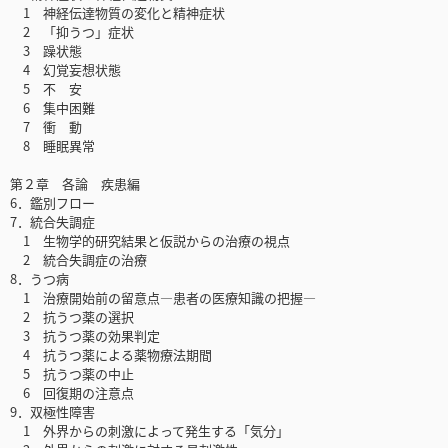
1 神経伝達物質の変化と精神症状
2 「抑うつ」症状
3 躁状態
4 幻覚妄想状態
5 不 安
6 集中困難
7 衝 動
8 睡眠異常
第２章 各論 疾患編
6．鑑別フロー
7．統合失調症
1 生物学的研究結果と仮説からの治療の視点
2 統合失調症の治療
8．うつ病
1 治療開始前の留意点―患者の医療知識の把握―
2 抗うつ薬の選択
3 抗うつ薬の効果判定
4 抗うつ薬による薬物療法期間
5 抗うつ薬の中止
6 回復期の注意点
9．双極性障害
1 外界からの刺激によって発生する「気分」