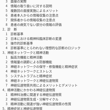
3 面接の実際
4 情報の取り扱いに対する説明
5 複数回の面接実施によるメリット
6 患者本人からの情報収集の注意点
7 関係者からの情報収集の注意点
8 患者の病気でない部分の情報の評価
2．診 断
1 診断基準
2 日本における精神科臨床診断の変遷
3 操作的診断基準
4 診断基準にとらわれない理想的な診断のロジック
3．神経ネットワークと精神活動
1 脳高次機能と精神活動
2 情報量の調節による防御機能
3 神経ネットワークの保守・修復機能と精神症状
4 神経ネットワークとストレス
5 システムトラブルと精神症状
6 神経ネットワークと神経伝達物質
7 神経伝達物質共用によるメリットとデメリット
4．精神活動にかかわる神経伝達物質
1 精神科治療に関連する神経伝達物質
2 神経伝達物質生成・分解サイクル
3 精神活動に関連が強い神経伝達物質の性質
5．精神症状と神経伝達物質