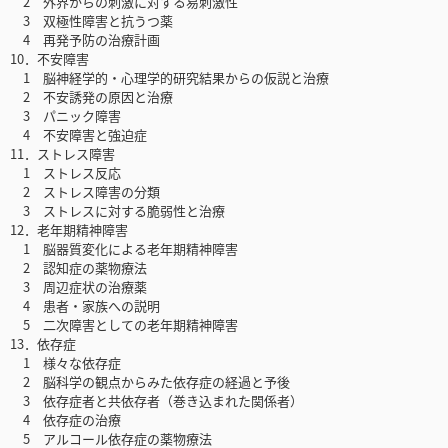
2 外界からの刺激に対する易刺激性
3 双極性障害と抗うつ薬
4 再発予防の治療計画
10．不安障害
1 脳神経学的・心理学的研究結果からの仮説と治療
2 不安誘発の原因と治療
3 パニック障害
4 不安障害と強迫症
11．ストレス障害
1 ストレス反応
2 ストレス障害の分類
3 ストレスに対する脆弱性と治療
12．老年期精神障害
1 脳器質変化による老年期精神障害
2 認知症の薬物療法
3 周辺症状の治療薬
4 患者・家族への説明
5 二次障害としての老年期精神障害
13．依存症
1 様々な依存症
2 脳科学の観点からみた依存症の経過と予後
3 依存症者と共依存者（巻き込まれた関係者）
4 依存症の治療
5 アルコール依存症の薬物療法