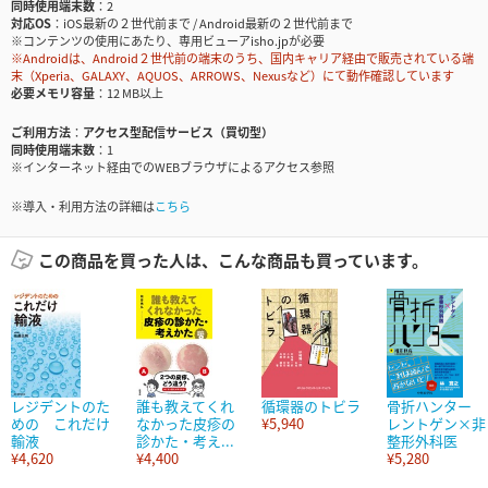
同時使用端末数
2
対応OS
iOS最新の２世代前まで / Android最新の２世代前まで
※コンテンツの使用にあたり、専用ビューアisho.jpが必要
※Androidは、Android２世代前の端末のうち、国内キャリア経由で販売されている端
末（Xperia、GALAXY、AQUOS、ARROWS、Nexusなど）にて動作確認しています
必要メモリ容量
12 MB以上
ご利用方法
アクセス型配信サービス（買切型）
同時使用端末数
1
※インターネット経由でのWEBブラウザによるアクセス参照
※導入・利用方法の詳細は
こちら
この商品を買った人は、こんな商品も買っています。
レジデントのた
誰も教えてくれ
循環器のトビラ
骨折ハンター
めの これだけ
なかった皮疹の
¥5,940
レントゲン×非
輸液
診かた・考え...
整形外科医
¥4,620
¥4,400
¥5,280