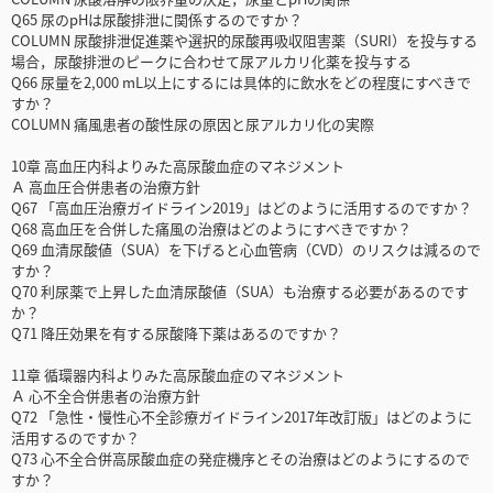
Q65 尿のpHは尿酸排泄に関係するのですか？
COLUMN 尿酸排泄促進薬や選択的尿酸再吸収阻害薬（SURI）を投与する
場合，尿酸排泄のピークに合わせて尿アルカリ化薬を投与する
Q66 尿量を2,000 mL以上にするには具体的に飲水をどの程度にすべきで
すか？
COLUMN 痛風患者の酸性尿の原因と尿アルカリ化の実際
10章 高血圧内科よりみた高尿酸血症のマネジメント
Ａ 高血圧合併患者の治療方針
Q67 「高血圧治療ガイドライン2019」はどのように活用するのですか？
Q68 高血圧を合併した痛風の治療はどのようにすべきですか？
Q69 血清尿酸値（SUA）を下げると心血管病（CVD）のリスクは減るので
すか？
Q70 利尿薬で上昇した血清尿酸値（SUA）も治療する必要があるのです
か？
Q71 降圧効果を有する尿酸降下薬はあるのですか？
11章 循環器内科よりみた高尿酸血症のマネジメント
Ａ 心不全合併患者の治療方針
Q72 「急性・慢性心不全診療ガイドライン2017年改訂版」はどのように
活用するのですか？
Q73 心不全合併高尿酸血症の発症機序とその治療はどのようにするので
すか？