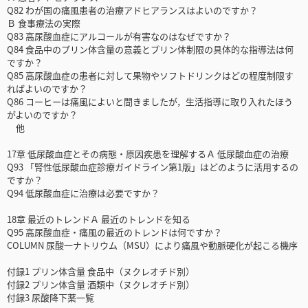
Q82 わが国の痛風患者の治療アドヒアランスはよいのですか？
Ｂ 食事療法の実際
Q83 高尿酸血症にアルコールが有害なのはなぜですか？
Q84 食品中のプリン体含量の意義とプリン体制限の具体的な指導法は何
ですか？
Q85 高尿酸血症の患者に対して果物やソフトドリンクはどの程度制限す
ればよいのですか？
Q86 コーヒーは痛風によいと聞きましたが，生活指導に取り入れたほう
がよいのですか？
他
17章 低尿酸血症とその病態・原因疾患を理解するＡ 低尿酸血症の治療
Q93 「腎性低尿酸血症診療ガイドライン第1版」はどのように活用するの
ですか？
Q94 低尿酸血症に治療は必要ですか？
18章 最近のトレンドＡ 最近のトレンドを知る
Q95 高尿酸血症・痛風の最近のトレンドは何ですか？
COLUMN 尿酸一ナトリウム（MSU）により痛風や動脈硬化が起こる機序
付録1 プリン体含量 食品中（ヌクレオチド別）
付録2 プリン体含量 酒類中（ヌクレオチド別）
付録3 尿酸降下薬一覧