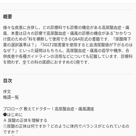
概要
様々な疾患に合併し，どの診療科でも診察の機会がある高尿酸血症・痛
風．本書は日々の診療で高尿酸血症・痛風の診察の機会がある“かかりつ
け医のための”科を横断して使用できるQ&A形式の書籍です．「尿酸降下
薬の選択基準は？」「SGLT2阻害薬を使用すると血清尿酸値が下がるのは
なぜ？」といった疑問はもちろん、高尿酸血症・痛風の疫学や機序、合
併疾患や各種ガイドラインの活用などについても記載しています．診療科
を問わず、全ての科の医師におすすめの1冊です．
目次
序文
略語一覧
プロローグ 教えてドクター！高尿酸血症・痛風講座
●はじめに
Ａ 尿酸の正体を理解する
①尿酸の正体は何ですか？どのように体内でバランスがとられているの
ですか？