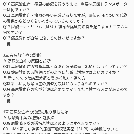
Q10 高尿酸血症・痛風の診療を行ううえで，重要な尿酸トランスポータ
ーは何ですか？
Q11 高尿酸血症・痛風の多い家系がありますが，遺伝素因について代謝
の関係からどのくらいわかっているのですか？
Q12 尿酸一ナトリウム（MSU）結晶が痛風関節炎を起こすメカニズムは
何ですか？
Q13 痛風発作が自然に治まるのはなぜですか？
他
3章 高尿酸血症の診断
Ａ 高尿酸血症の原因と診断
Q31 高尿酸血症の診断基準となる血清尿酸値（SUA）はいくつですか？
Q32 健康診断の尿酸値はどのように診断に活かせばよいのですか？
Ｂ 新しくなった病型分類とその考え方・進め方
Q33 新しい高尿酸血症の病型分類はどのようなものですか？
Q34 高尿酸血症の病型分類は必要ですか？また再検する必要があるので
すか？
他
4章 高尿酸血症の治療に取り組むには
Ａ 尿酸降下薬の種類と選択法
Q38 尿酸降下薬の選択基準はどのようにすべきですか？
COLUMN 新しい選択的尿酸再吸収阻害薬（SURI）の特徴について