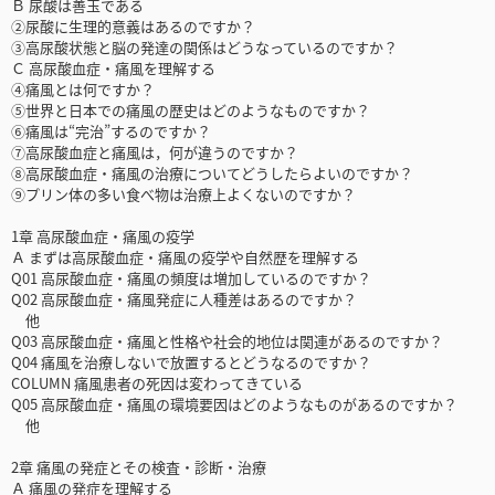
Ｂ 尿酸は善玉である
②尿酸に生理的意義はあるのですか？
③高尿酸状態と脳の発達の関係はどうなっているのですか？
Ｃ 高尿酸血症・痛風を理解する
④痛風とは何ですか？
⑤世界と日本での痛風の歴史はどのようなものですか？
⑥痛風は“完治”するのですか？
⑦高尿酸血症と痛風は，何が違うのですか？
⑧高尿酸血症・痛風の治療についてどうしたらよいのですか？
⑨プリン体の多い食べ物は治療上よくないのですか？
1章 高尿酸血症・痛風の疫学
Ａ まずは高尿酸血症・痛風の疫学や自然歴を理解する
Q01 高尿酸血症・痛風の頻度は増加しているのですか？
Q02 高尿酸血症・痛風発症に人種差はあるのですか？
他
Q03 高尿酸血症・痛風と性格や社会的地位は関連があるのですか？
Q04 痛風を治療しないで放置するとどうなるのですか？
COLUMN 痛風患者の死因は変わってきている
Q05 高尿酸血症・痛風の環境要因はどのようなものがあるのですか？
他
2章 痛風の発症とその検査・診断・治療
Ａ 痛風の発症を理解する