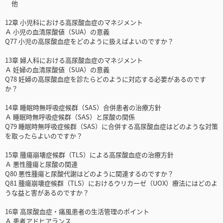
他
12章 小児科における高尿酸血症のマネジメント
Ａ 小児の血清尿酸値（SUA）の意義
Q77 小児の高尿酸血症をどのように扱えばよいのですか？
13章 婦人科における高尿酸血症のマネジメント
Ａ 妊婦の血清尿酸値（SUA）の意義
Q78 妊婦の高尿酸血症を診たらどのように対応する必要があるのです
か？
14章 睡眠時無呼吸症候群（SAS）合併患者の治療方針
Ａ 睡眠時無呼吸症候群（SAS）と尿酸の関係
Q79 睡眠時無呼吸症候群（SAS）に合併する高尿酸血症はどのような対策
を取ったらよいのですか？
15章 腫瘍崩壊症候群（TLS）による高尿酸血症の治療方針
Ａ 悪性腫瘍と尿酸の関連
Q80 悪性腫瘍と尿酸代謝はどのように関連するのですか？
Q81 腫瘍崩壊症候群（TLS）におけるウリカーゼ（UOX）療法にはどのよ
うな益と害があるのですか？
16章 高尿酸血症・痛風患者の生活管理のポイント
Ａ 患者アドヒアランス