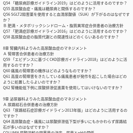
Q54 「糖尿病診療ガイドライン2019」はどのように活用するのですか？
Q55 高尿酸血症・痛風は糖尿病と関係するのですか？
Q56 SGLT2阻害薬を使用すると血清尿酸値（SUA）が下がるのはなぜです
か？
Ｂ 肥満・メタボリックシンドローム・脂質異常症合併患者の治療方針
Q57 「肥満症診療ガイドライン2016」はどのように活用するのですか？
Q58 高尿酸血症の脂質代謝との関連性はどのくらいあるのですか？
8章 腎臓内科よりみた高尿酸血症のマネジメント
Ａ 腎障害合併患者の治療方針
Q59 「エビデンスに基づくCKD診療ガイドライン2018」はどのように活
用するのですか？
Q60 痛風の腎障害の機序はどのようなものですか？
Q61 高度の腎障害をきたしている痛風患者が発作を起こした場合はどの
ように処置したらよいのですか？
Q62 腎機能低下例に尿酸排泄促進薬を使用してはいけないのですか？
9章 泌尿器科よりみた高尿酸血症のマネジメント
Ａ 尿路結石合併患者の治療方針
Q63 「尿路結石症診療ガイドライン2013年版」はどのように活用するの
ですか？
Q64 高尿酸血症・痛風には尿酸排泄低下型が多いにもかかわらず尿路結
石が多いのはなぜですか？
COLUMN 尿酸溶解の限界量の決定，尿量とpHの関係