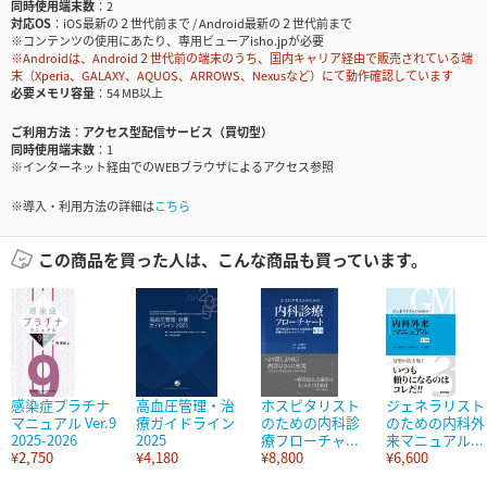
同時使用端末数
2
対応OS
iOS最新の２世代前まで / Android最新の２世代前まで
※コンテンツの使用にあたり、専用ビューアisho.jpが必要
※Androidは、Android２世代前の端末のうち、国内キャリア経由で販売されている端
末（Xperia、GALAXY、AQUOS、ARROWS、Nexusなど）にて動作確認しています
必要メモリ容量
54 MB以上
ご利用方法
アクセス型配信サービス（買切型）
同時使用端末数
1
※インターネット経由でのWEBブラウザによるアクセス参照
※導入・利用方法の詳細は
こちら
この商品を買った人は、こんな商品も買っています。
感染症プラチナ
高血圧管理・治
ホスピタリスト
ジェネラリスト
マニュアル Ver.9
療ガイドライン
のための内科診
のための内科外
2025-2026
2025
療フローチャ...
来マニュアル...
¥2,750
¥4,180
¥8,800
¥6,600