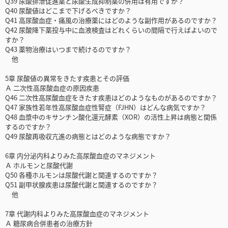
Q39 尿酸排泄促進薬と尿酸生成抑制薬の併用は有用ですか？
Q40 尿酸値はどこまで下げるべきですか？
Q41 高尿酸血症・痛風の治療薬にはどのような副作用があるのですか？
Q42 尿酸降下薬投与中に血液検査はどれくらいの間隔で行えばよいので
すか？
Q43 薬物治療はいつまで続けるのですか？
他
5章 尿酸値の異常をきたす疾患とその評価
Ａ 二次性高尿酸血症の原因疾患
Q46 二次性高尿酸血症をきたす疾患はどのようなものがあるのですか？
Q47 家族性若年性高尿酸血症性腎症（FJHN）はどんな病気ですか？
Q48 血漿中のキサンチン酸化還元酵素（XOR）の活性上昇は病態と関係
するのですか？
Q49 尿酸再吸収亢進の病態とはどのような病態ですか？
6章 内分泌内科よりみた高尿酸血症のマネジメント
Ａ ホルモンと尿酸代謝
Q50 各種ホルモンは尿酸代謝と関連するのですか？
Q51 副甲状腺疾患は尿酸代謝と関連するのですか？
他
7章 代謝内科よりみた高尿酸血症のマネジメント
Ａ 糖尿病合併患者の治療方針